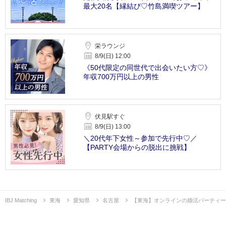
最大20名【縁結び♡竹島満喫ツアー】
栄ラウンジ
8/9(日) 12:00
《50代限定の同世代で出会いたい方♡》
年収700万円以上の男性
伏見駅すぐ
8/9(日) 13:00
＼20代年下女性～参加で先行中♡／
【PARTY会場からの脱出に挑戦】
IBJ Matching
東海
愛知県
名古屋
【東海】オンラインの婚活パーティー