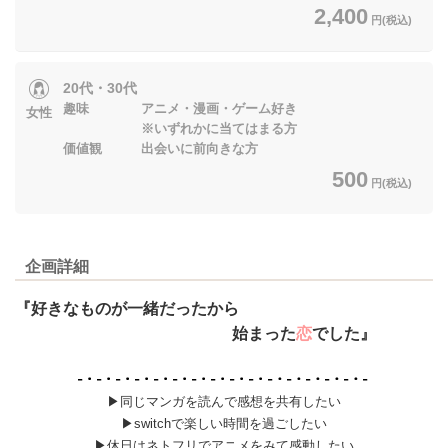
2,400
円(税込)
20代・30代
趣味 アニメ・漫画・ゲーム好き
女性
※いずれかに当てはまる方
価値観 出会いに前向きな方
500
円(税込)
企画詳細
『好きなものが一緒だったから
始まった
恋
でした』
▶同じマンガを読んで感想を共有したい
▶switchで楽しい時間を過ごしたい
▶休日はネトフリでアニメをみて感動したい