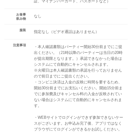
証、マイナンバーカード、パスポートなど）
お食事
なし
飲み物
服装
指定なし（ビデオ通話はありません）
注意事項
・本人確認書類はパーティー開始30分前までにご提
出ください。（21時以降のパーティーは当日の20時
が提出期限となります。）承認できなかった場合は
システムにて自動的にキャンセルされます。
※火曜日は本人確認書類の承認を行っておりません
ので前日までにご提出ください。
・コンビニ決済は入金の反映に時間を要するため、
開始30分前までにお支払いください。開始15分前ま
でに参加費及びキャンセル料の入金が反映されてい
ない場合はシステムにて自動的にキャンセルされま
す。
・WEBサイトでログインができず参加できないケー
スがございます。お申込み完了後、アプリではなく
ブラウザにてログインができるかお試しください。