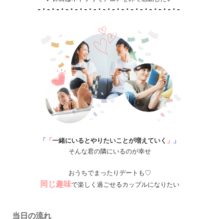
「
「
一緒にいるとやりたいことが増えていく
」
」
そんな君の隣にいるのが幸せ
おうちでまったりデートも♡
同じ趣味
で楽しく過ごせるカップルになりたい
当日の流れ