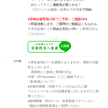
終わってすぐに
連絡先が届くかも
？
・ プロフィール確認～結果まで
スマホで完結
♪
♥
宮崎会場専用LINEでご予約・ご相談OK
♥
※
即返信致します。ご質問やご相談はこちらから♪
※当日会場にての
現金お支払いOK
！ご希望の方も
こちらから♪
↓↓↓
その他
※男女各8名で一旦満席となりますが、増枠の可能
性もございます。
満席時にご参加ご希望の方は、
LINE（ID:houseaoi）にてご連絡下さい。
《駐車場について》
●宮崎市開催〈宮崎ラウンジ/ひなたのご縁〉
└コインパーキングが近隣多数ございますのでご利
用ください。
●都城開催〈MJホール・未来創造ステーション〉
└施設の無料駐車場をご利用ください