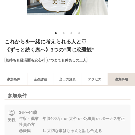
1
2
3
4
これからを一緒に考えられる人と♡
《ずっと続く恋へ》3つの“同じ恋愛観”
気持ちも経済面も安心♥
いつまでも仲良しの二人
参加条件
企画詳細
当日の流れ
アクセス
注意事項
参加条件
36〜44歳
年収・職業 年収400万↑ or 大卒 or 公務員 or ボーナス有正
男性
社員の方
恋愛観 1. 大切な事はちゃんと話し合える