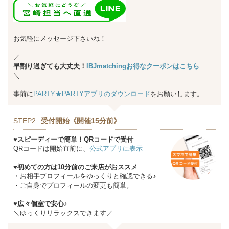
お気軽にメッセージ下さいね！
／
早割り過ぎても大丈夫！
IBJmatchingお得なクーポンはこちら
＼
事前に
PARTY★PARTYアプリのダウンロード
をお願いします。
STEP2
受付開始《開催15分前》
♥スピーディーで簡単！QRコードで受付
QRコードは開始直前に、
公式アプリに表示
♥初めての方は10分前のご来店がおススメ
・お相手プロフィールをゆっくりと確認できる♪
・ご自身でプロフィールの変更も簡単。
♥広々個室で安心♪
＼ゆっくりリラックスできます／