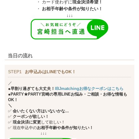
・ カード使わずに
現金決済希望！
・
お相手年齢や条件が知りたい！
↓↓↓
当日の流れ
STEP1
お申込みはLINEでもOK！
／
●早割り過ぎても大丈夫！
IBJmatchingお得なクーポンはこちら
●PARTY★PARTY宮崎の専用LINEお悩み・ご相談・お得な情報も
OK！
＼
✅
会いたくない方はいないかな...
✅
クーポンが欲しい！
✅
現金決済に変更
して欲しい！
✅
現在申込中の
お相手年齢や条件が知りたい！
↓↓↓