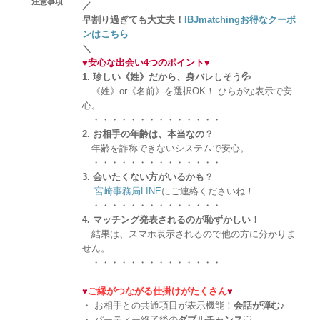
注意事項
／
早割り過ぎても大丈夫！
IBJmatchingお得なクーポ
ンはこちら
＼
♥
安心な出会い4つのポイント
♥
1. 珍しい《姓》だから、身バレしそう💦
《姓》or《名前》を選択OK！ ひらがな表示で安
心。
・・・・・・・・・・・・・・
2. お相手の年齢は、本当なの？
年齢を詐称できないシステムで安心。
・・・・・・・・・・・・・・
3. 会いたくない方がいるかも？
宮崎事務局LINE
にご連絡くださいね！
・・・・・・・・・・・・・・
4. マッチング発表されるのが恥ずかしい！
結果は、スマホ表示されるので他の方に分かりま
せん。
・・・・・・・・・・・・・・
♥
ご縁がつながる仕掛けがたくさん
♥
・ お相手との共通項目が表示機能！
会話が弾む
♪
・ パーティー終了後の
ダブルチャンス
♡