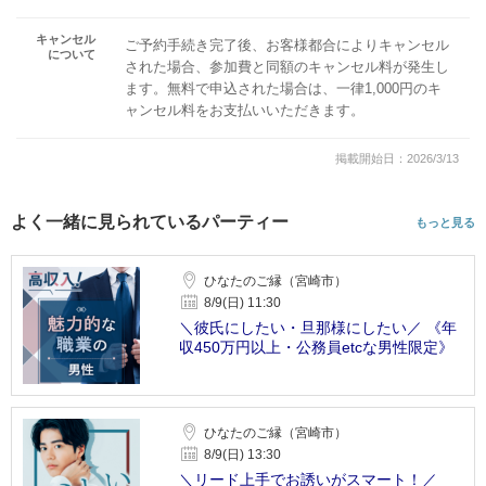
キャンセル
ご予約手続き完了後、お客様都合によりキャンセル
について
された場合、参加費と同額のキャンセル料が発生し
ます。無料で申込された場合は、一律1,000円のキ
ャンセル料をお支払いいただきます。
掲載開始日：2026/3/13
よく一緒に見られているパーティー
もっと見る
ひなたのご縁（宮崎市）
8/9(日) 11:30
＼彼氏にしたい・旦那様にしたい／ 《年
収450万円以上・公務員etcな男性限定》
ひなたのご縁（宮崎市）
8/9(日) 13:30
＼リード上手でお誘いがスマート！／