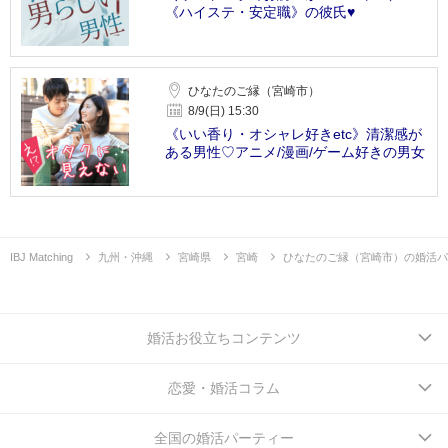
《ハイステ・安定職》の彼氏♥
ひなたのご縁（宮崎市）
8/9(日) 15:30
《いい香り・オシャレ好きetc》清潔感が
ある男性♡アニメ/漫画/ゲーム好きの男女
IBJ Matching
九州・沖縄
宮崎県
宮崎
ひなたのご縁（宮崎市）の婚活パ
婚活お役立ちコンテンツ
恋愛・婚活コラム
全国の婚活パーティー