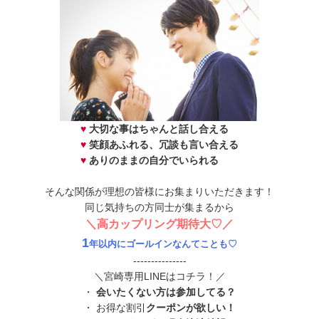
♥
大切な事はちゃんと話し合える
♥
笑顔あふれる、冗談も言い合える
♥
ありのままの自分でいられる
そんな関係が理想の皆様にお集まりいただきます！
同じ気持ちの方同士が集まるから
＼高カップリング期待大♡／
1
年以内にゴールインなんてことも♡
---------------
＼宮崎専用LINEはコチラ！／
・
会いたくない方は参加してる？
・ お得な割引
クーポンが欲しい！