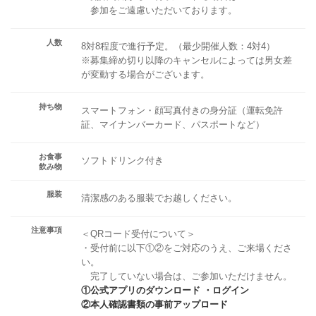
参加をご遠慮いただいております。
人数
8対8程度で進行予定。（最少開催人数：4対4）
※募集締め切り以降のキャンセルによっては男女差
が変動する場合がございます。
持ち物
スマートフォン・顔写真付きの身分証（運転免許
証、マイナンバーカード、パスポートなど）
お食事
ソフトドリンク付き
飲み物
服装
清潔感のある服装でお越しください。
注意事項
＜QRコード受付について＞
・受付前に以下①②をご対応のうえ、ご来場くださ
い。
完了していない場合は、ご参加いただけません。
①公式アプリのダウンロード ・ログイン
②本人確認書類の事前アップロード