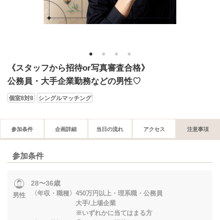
1
2
3
4
《スタッフから招待or写真審査合格》
公務員・大手企業勤務などの男性♡
個室8対8
シングルマッチング
参加条件
企画詳細
当日の流れ
アクセス
注意事項
参加条件
28〜36歳
〈年収・職種〉450万円以上・理系職・公務員
男性
大手/上場企業
※いずれかに当てはまる方