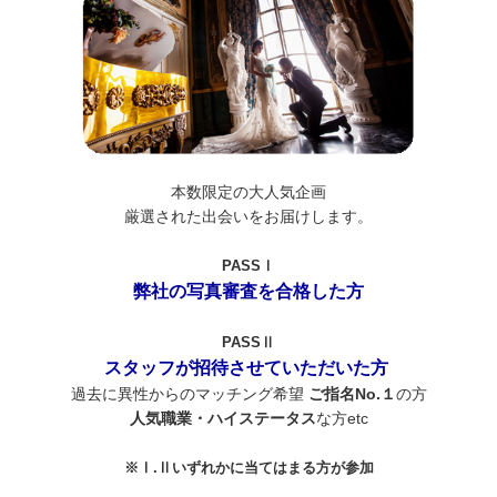
本数限定の大人気企画
厳選された出会いをお届けします。
PASSⅠ
弊社の写真審査を合格した方
PASSⅡ
スタッフが招待させていただいた方
過去に異性からのマッチング希望
ご指名No.１
の方
人気職業・ハイステータス
な方etc
※Ⅰ.Ⅱいずれかに当てはまる方が参加