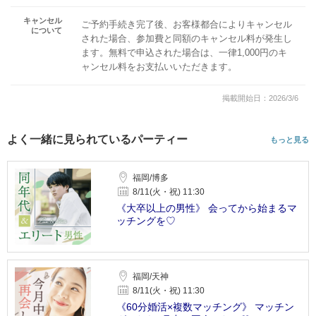
キャンセル
ご予約手続き完了後、お客様都合によりキャンセル
について
された場合、参加費と同額のキャンセル料が発生し
ます。無料で申込された場合は、一律1,000円のキ
ャンセル料をお支払いいただきます。
掲載開始日：2026/3/6
よく一緒に見られているパーティー
もっと見る
福岡/博多
8/11(火・祝) 11:30
《大卒以上の男性》 会ってから始まるマ
ッチングを♡
福岡/天神
8/11(火・祝) 11:30
《60分婚活×複数マッチング》 マッチン