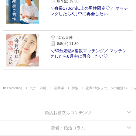
8/7(金) 19:30
＼身長170cm以上の男性限定♡／ マッチ
ングしたら8月中に再会したい
福岡/天神
8/8(土) 11:30
＼60分婚活×複数マッチング／ マッチン
グしたら8月中に再会したい♡
IBJ Matching
九州・沖縄
福岡県
博多
福岡/博多ラウンジの婚活パーテ
婚活お役立ちコンテンツ
恋愛・婚活コラム