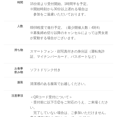
時間
15分前より受付開始。1時間半を予定。
※開始時刻から30分以上遅れる場合は
参加をご遠慮いただいております。
人数
8対8程度で進行予定。（最少開催人数：4対4）
※募集締め切り以降のキャンセルによっては男女差
が変動する場合がございます。
持ち物
スマートフォン・顔写真付きの身分証（運転免許
証、マイナンバーカード、パスポートなど）
お食事
ソフトドリンク付き
飲み物
服装
清潔感のある服装でお越しください。
注意事項
＜QRコード受付について＞
・受付前に以下①②をご対応のうえ、ご来場くださ
い。
完了していない場合は、ご参加いただけません。