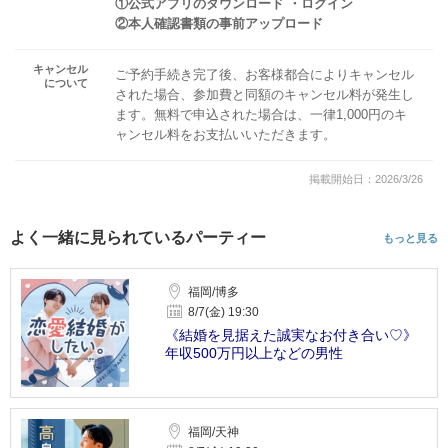
①公式アプリのダウンロード ・ログイン
②本人確認書類の事前アップロード
キャンセル
ご予約手続き完了後、お客様都合によりキャンセル
について
された場合、参加費と同額のキャンセル料が発生し
ます。無料で申込された場合は、一律1,000円のキ
ャンセル料をお支払いいただきます。
掲載開始日：2026/3/26
よく一緒に見られているパーティー
もっと見る
福岡/博多
8/7(金) 19:30
《結婚を見据えた誠実なお付き合い♡》
年収500万円以上などの男性
福岡/天神