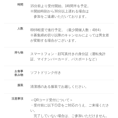
時間
15分前より受付開始。1時間半を予定。
※開始時刻から30分以上遅れる場合は
参加をご遠慮いただいております。
人数
8対8程度で進行予定。（最少開催人数：4対4）
※募集締め切り以降のキャンセルによっては男女差
が変動する場合がございます。
持ち物
スマートフォン・顔写真付きの身分証（運転免許
証、マイナンバーカード、パスポートなど）
お食事
ソフトドリンク付き
飲み物
服装
清潔感のある服装でお越しください。
注意事項
＜QRコード受付について＞
・受付前に以下①②をご対応のうえ、ご来場くださ
い。
完了していない場合は、ご参加いただけません。