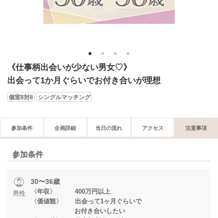
1
2
3
4
《仕事柄出会いが少ない男女♡》
出会って1か月ぐらいでお付き合いが理想
個室8対8
シングルマッチング
参加条件
企画詳細
当日の流れ
アクセス
注意事項
参加条件
30〜36歳
〈年収〉 400万円以上
男性
〈価値観〉 出会って1ヶ月ぐらいで
お付き合いしたい