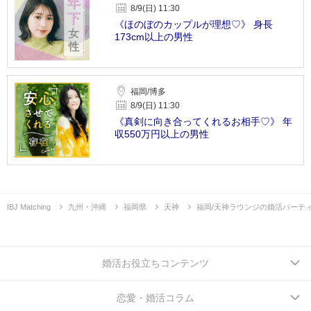
8/9(日) 11:30
《ほのぼのカップルが理想♡》 身長
173cm以上の男性
福岡/博多
8/9(日) 11:30
《真剣に向き合ってくれるお相手♡》 年
収550万円以上の男性
IBJ Matching
九州・沖縄
福岡県
天神
福岡/天神ラウンジの婚活パーテ
婚活お役立ちコンテンツ
恋愛・婚活コラム