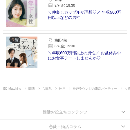
8/7(金) 19:30
＼仲良しカップルが理想♡／ 年収500万
円以上などの男性
梅田4階
8/7(金) 19:30
＼年収600万円以上の男性／ お盆休み中
にお食事デートしませんか♡
IBJ Matching
関西
兵庫県
神戸
神戸ラウンジの婚活パーティー
＼
婚活お役立ちコンテンツ
恋愛・婚活コラム