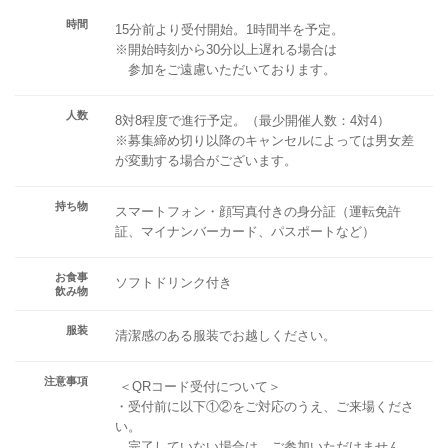
時間
15分前より受付開始。1時間半を予定。
※開始時刻から30分以上遅れる場合は
参加をご遠慮いただいております。
人数
8対8程度で進行予定。（最少開催人数：4対4）
※募集締め切り以降のキャンセルによっては男女差
が変動する場合がございます。
持ち物
スマートフォン・顔写真付きの身分証（運転免許
証、マイナンバーカード、パスポートなど）
お食事
ソフトドリンク付き
飲み物
服装
清潔感のある服装でお越しください。
注意事項
＜QRコード受付について＞
・受付前に以下①②をご対応のうえ、ご来場くださ
い。
完了していない場合は、ご参加いただけません。