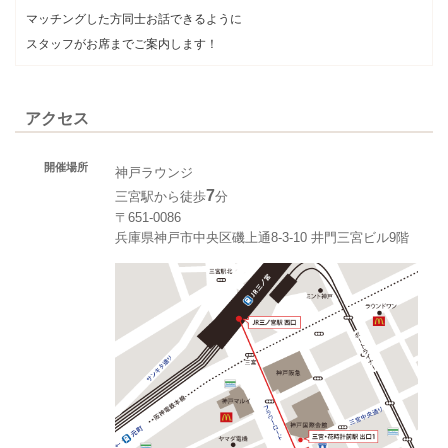
マッチングした方同士お話できるように
スタッフがお席までご案内します！
アクセス
開催場所
神戸ラウンジ
7
三宮駅から徒歩
分
〒651-0086
兵庫県神戸市中央区磯上通8-3-10 井門三宮ビル9階