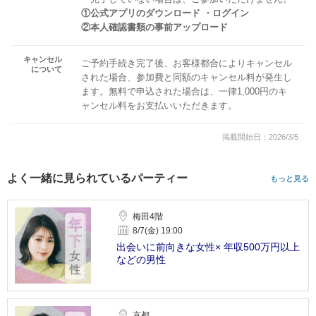
①公式アプリのダウンロード ・ログイン
②本人確認書類の事前アップロード
キャンセル
ご予約手続き完了後、お客様都合によりキャンセル
について
された場合、参加費と同額のキャンセル料が発生し
ます。無料で申込された場合は、一律1,000円のキ
ャンセル料をお支払いいただきます。
掲載開始日：2026/3/5
よく一緒に見られているパーティー
もっと見る
梅田4階
8/7(金) 19:00
出会いに前向きな女性× 年収500万円以上
などの男性
京都