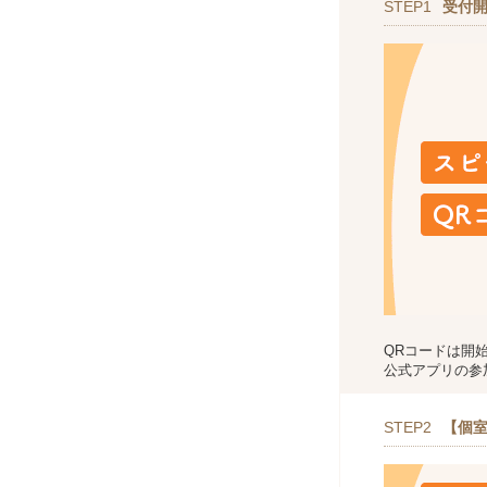
STEP1
受付
QRコードは開
公式アプリの参
STEP2
【個室