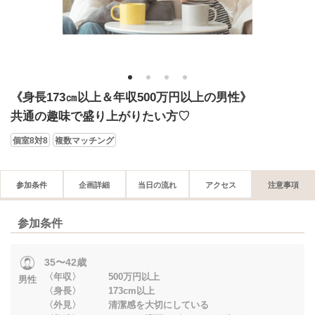
1
2
3
4
《身長173㎝以上＆年収500万円以上の男性》
共通の趣味で盛り上がりたい方♡
個室8対8
複数マッチング
参加条件
企画詳細
当日の流れ
アクセス
注意事項
参加条件
35〜42歳
〈年収〉 500万円以上
男性
〈身長〉 173cm以上
〈外見〉 清潔感を大切にしている