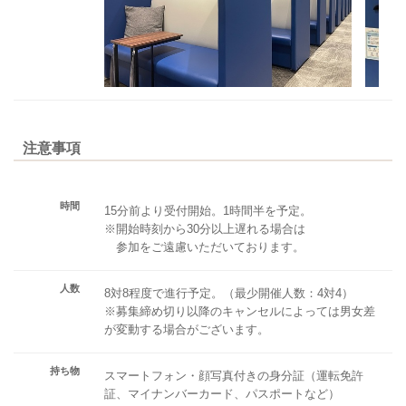
注意事項
時間
15分前より受付開始。1時間半を予定。
※開始時刻から30分以上遅れる場合は
参加をご遠慮いただいております。
人数
8対8程度で進行予定。（最少開催人数：4対4）
※募集締め切り以降のキャンセルによっては男女差
が変動する場合がございます。
持ち物
スマートフォン・顔写真付きの身分証（運転免許
証、マイナンバーカード、パスポートなど）