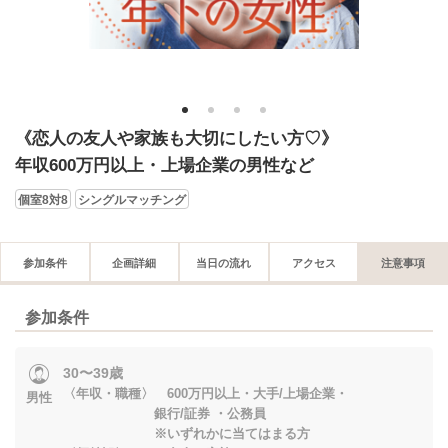
1
2
3
4
《恋人の友人や家族も大切にしたい方♡》
年収600万円以上・上場企業の男性など
個室8対8
シングルマッチング
参加条件
企画詳細
当日の流れ
アクセス
注意事項
参加条件
30〜39歳
〈年収・職種〉 600万円以上・大手/上場企業・
男性
銀行/証券 ・公務員
※いずれかに当てはまる方