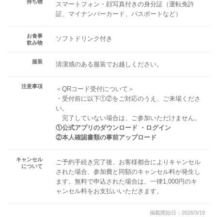
持ち物
スマートフォン・顔写真付きの身分証（運転免許
証、マイナンバーカード、パスポートなど）
お食事
ソフトドリンク付き
飲み物
服装
清潔感のある服装でお越しください。
注意事項
＜QRコード受付について＞
・受付前に以下①②をご対応のうえ、ご来場くださ
い。
完了していない場合は、ご参加いただけません。
①公式アプリのダウンロード ・ログイン
②本人確認書類の事前アップロード
キャンセル
ご予約手続き完了後、お客様都合によりキャンセル
について
された場合、参加費と同額のキャンセル料が発生し
ます。無料で申込された場合は、一律1,000円のキ
ャンセル料をお支払いいただきます。
掲載開始日：2026/3/19