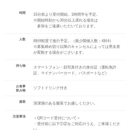
時間
15分前より受付開始。1時間半を予定。
※開始時刻から30分以上遅れる場合は
参加をご遠慮いただいております。
人数
8対8程度で進行予定。（最少開催人数：4対4）
※募集締め切り以降のキャンセルによっては男女差
が変動する場合がございます。
持ち物
スマートフォン・顔写真付きの身分証（運転免許
証、マイナンバーカード、パスポートなど）
お食事
ソフトドリンク付き
飲み物
服装
清潔感のある服装でお越しください。
注意事項
＜QRコード受付について＞
・受付前に以下①②をご対応のうえ、ご来場くださ
い。