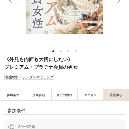
1
2
3
4
《外見も内面も大切にしたい》
プレミアム・プラチナ会員の男女
個室8対8
シングルマッチング
参加条件
企画詳細
当日の流れ
アクセス
注意事項
参加条件
30〜37歳