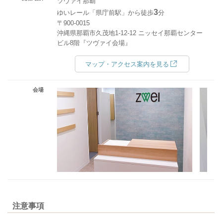
ツヴァイ那覇
3
ゆいレール「県庁前駅」から徒歩
分
〒900-0015
沖縄県那覇市久茂地1-12-12 ニッセイ那覇センター
ビル8階『ツヴァイ会場』
マップ・アクセス案内を見る
会場
注意事項