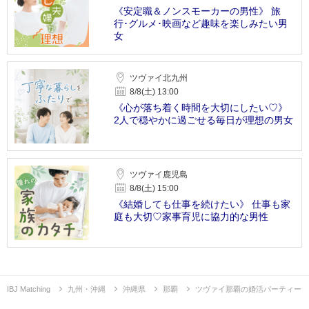
《安定職＆ノンスモーカーの男性》 旅
行･グルメ･映画など趣味を楽しみたい男
女
ツヴァイ北九州
8/8(土) 13:00
《心が落ち着く時間を大切にしたい♡》
2人で穏やかに過ごせる毎日が理想の男女
ツヴァイ鹿児島
8/8(土) 15:00
《結婚しても仕事を続けたい》 仕事も家
庭も大切♡家事育児に協力的な男性
IBJ Matching
九州・沖縄
沖縄県
那覇
ツヴァイ那覇の婚活パーティー