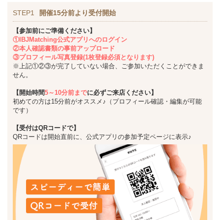
STEP1
開催15分前より受付開始
【参加前にご準備ください】
①IBJMatching公式アプリへのログイン
②本人確認書類の事前アップロード
③プロフィール写真登録(1枚登録必須となります)
※上記①②③が完了していない場合、ご参加いただくことができま
せん。
【開始時間
5～10分前まで
に必ずご来店ください】
初めての方は15分前がオススメ♪（プロフィール確認・編集が可能
です）
【受付はQRコードで】
QRコードは開始直前に、公式アプリの参加予定ページに表示♪