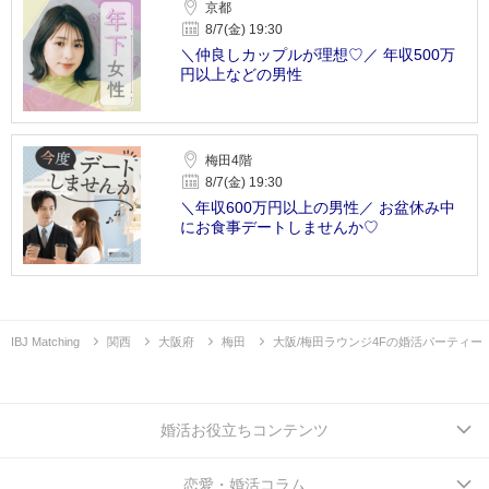
京都
8/7(金) 19:30
＼仲良しカップルが理想♡／ 年収500万
円以上などの男性
梅田4階
8/7(金) 19:30
＼年収600万円以上の男性／ お盆休み中
にお食事デートしませんか♡
IBJ Matching
関西
大阪府
梅田
大阪/梅田ラウンジ4Fの婚活パーティー
婚活お役立ちコンテンツ
恋愛・婚活コラム