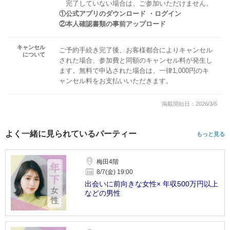
完了していない場合は、ご参加いただけません。
①公式アプリのダウンロード ・ログイン
②本人確認書類の事前アップロード
キャンセル
ご予約手続き完了後、お客様都合によりキャンセル
について
された場合、参加費と同額のキャンセル料が発生し
ます。無料で申込された場合は、一律1,000円のキ
ャンセル料をお支払いいただきます。
掲載開始日：2026/3/6
よく一緒に見られているパーティー
もっと見る
梅田4階
8/7(金) 19:00
出会いに前向きな女性× 年収500万円以上
などの男性