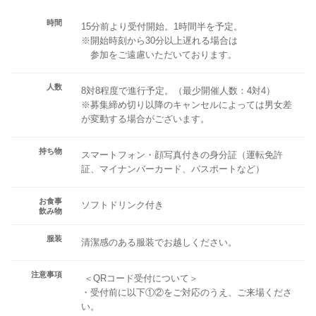
時間
15分前より受付開始。1時間半を予定。
※開始時刻から30分以上遅れる場合は
参加をご遠慮いただいております。
人数
8対8程度で進行予定。（最少開催人数：4対4）
※募集締め切り以降のキャンセルによっては男女差
が変動する場合がございます。
持ち物
スマートフォン・顔写真付きの身分証（運転免許
証、マイナンバーカード、パスポートなど）
お食事
ソフトドリンク付き
飲み物
服装
清潔感のある服装でお越しください。
注意事項
＜QRコード受付について＞
・受付前に以下①②をご対応のうえ、ご来場くださ
い。