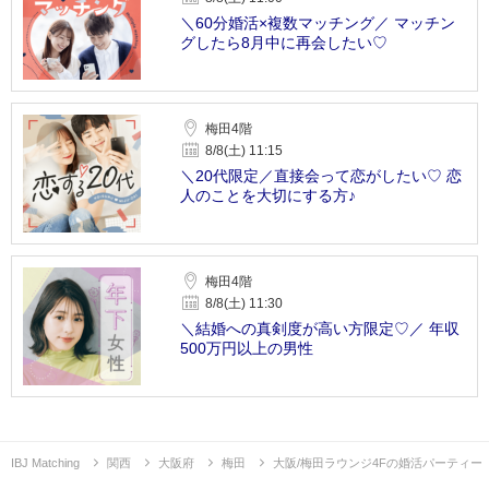
＼60分婚活×複数マッチング／ マッチン
グしたら8月中に再会したい♡
梅田4階
8/8(土) 11:15
＼20代限定／直接会って恋がしたい♡ 恋
人のことを大切にする方♪
梅田4階
8/8(土) 11:30
＼結婚への真剣度が高い方限定♡／ 年収
500万円以上の男性
IBJ Matching
関西
大阪府
梅田
大阪/梅田ラウンジ4Fの婚活パーティー