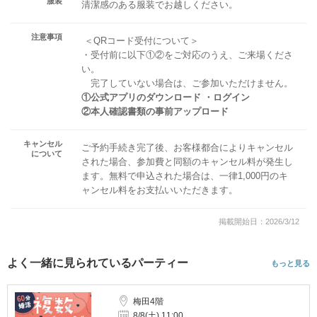
服装
清潔感のある服装でお越しください。
注意事項
＜QRコード受付について＞
・受付前に以下①②をご対応のうえ、ご来場くださ
い。
完了していない場合は、ご参加いただけません。
①公式アプリのダウンロード ・ログイン
②本人確認書類の事前アップロード
キャンセル
ご予約手続き完了後、お客様都合によりキャンセル
について
された場合、参加費と同額のキャンセル料が発生し
ます。無料で申込された場合は、一律1,000円のキ
ャンセル料をお支払いいただきます。
掲載開始日：2026/3/12
よく一緒に見られているパーティー
もっと見る
梅田4階
8/8(土) 11:00