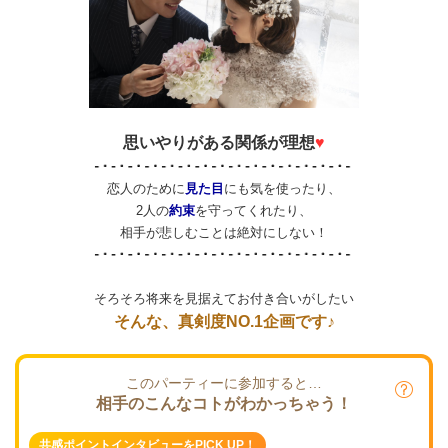
思いやりがある関係が理想
♥
恋人のために
見た目
にも気を使ったり、
2人の
約束
を守ってくれたり、
相手が悲しむことは絶対にしない！
そろそろ将来を見据えてお付き合いがしたい
そんな、真剣度NO.1企画です♪
このパーティーに参加すると…
相手のこんなコトがわかっちゃう！
共感ポイントインタビューをPICK UP！