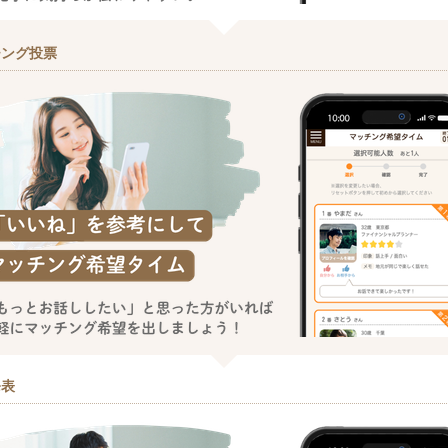
チング投票
発表