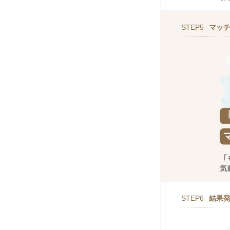
STEP5
マッ
STEP6
結果