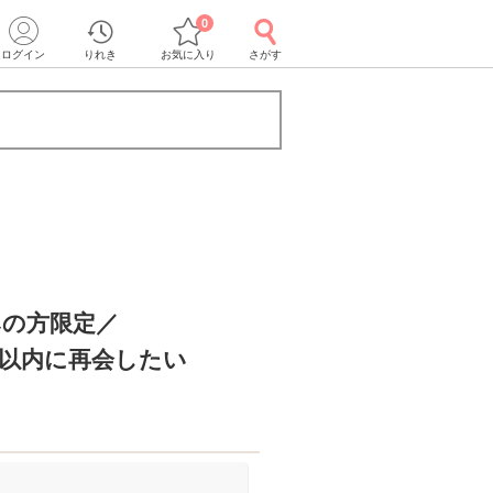
0
ログイン
りれき
お気に入り
さがす
みの方限定／
間以内に再会したい