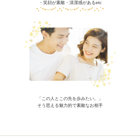
・笑顔が素敵・清潔感があるetc
*｡ﾟ*+―+*ﾟ｡*｡ﾟ*+―+*ﾟ｡*―+*ﾟ｡*｡ﾟ*
「この人とこの先を歩みたい。」
そう思える魅力的で素敵なお相手