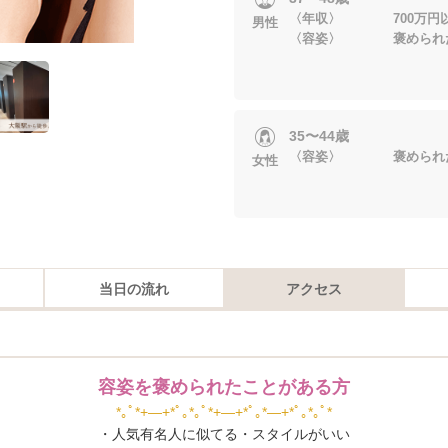
〈年収〉 700万円
男性
〈容姿〉 褒められた
35〜44歳
〈容姿〉 褒められた
女性
当日の流れ
アクセス
容姿を褒められたことがある方
*｡ﾟ*+―+*ﾟ｡*｡ﾟ*+―+*ﾟ｡*―+*ﾟ｡*｡ﾟ*
・人気有名人に似てる・スタイルがいい