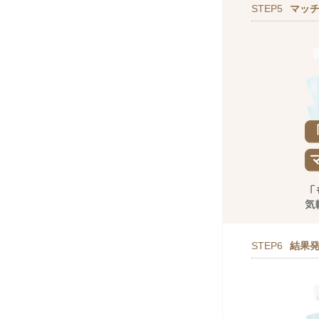
STEP5
マッ
STEP6
結果