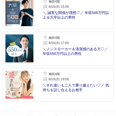
梅田4階
8/10(月) 15:00
＼ 誠実な関係が理想♡／ 年収500万円以
上＆大卒以上の男性
梅田4階
8/10(月) 17:00
＼ノンスモーカー＆清潔感のある方♡／
年収550万円以上の男性
梅田4階
8/10(月) 19:00
＼すれ違いも二人で乗り越えたい♡／ 気
持ちを話し合えるお相手