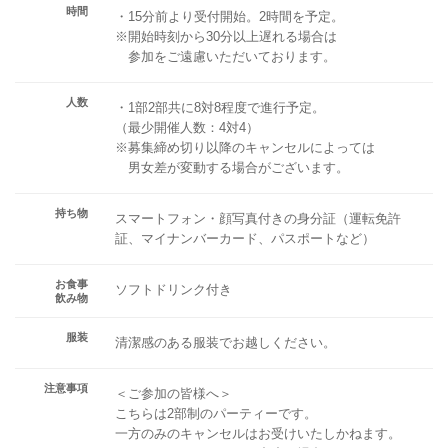
時間
・15分前より受付開始。2時間を予定。
※開始時刻から30分以上遅れる場合は
参加をご遠慮いただいております。
人数
・1部2部共に8対8程度で進行予定。
（最少開催人数：4対4）
※募集締め切り以降のキャンセルによっては
男女差が変動する場合がございます。
持ち物
スマートフォン・顔写真付きの身分証（運転免許
証、マイナンバーカード、パスポートなど）
お食事
ソフトドリンク付き
飲み物
服装
清潔感のある服装でお越しください。
注意事項
＜ご参加の皆様へ＞
こちらは2部制のパーティーです。
一方のみのキャンセルはお受けいたしかねます。