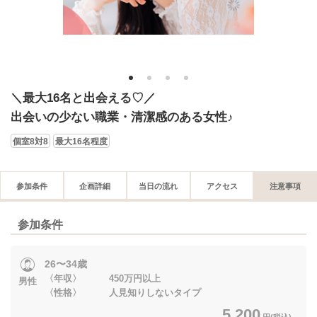
1
2
3
4
＼最大16名と出会える♡／
出会いの少ない職業・清潔感のある女性♪
個室8対8
最大16名程度
参加条件
企画詳細
当日の流れ
アクセス
注意事項
参加条件
26〜34歳
〈年収〉 450万円以上
男性
〈性格〉 人見知りしないタイプ
5,200
円(税込)