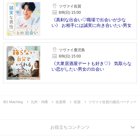
ツヴァイ佐賀
8/9(日) 15:00
《真剣な出会い♡職場で出会いが少な
い》 お相手には誠実に向き合いたい男女
ツヴァイ鹿児島
8/9(日) 15:00
《大衆居酒屋デートも好き♡》 気取らな
い恋がしたい男女の出会い
IBJ Matching
九州・沖縄
佐賀県
佐賀
ツヴァイ佐賀の婚活パーティー
お役立ちコンテンツ