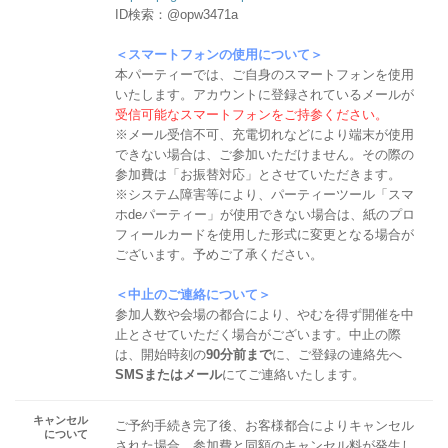
ID検索：@opw3471a
＜スマートフォンの使用について＞
本パーティーでは、ご自身のスマートフォンを使用
いたします。アカウントに登録されているメールが
受信可能なスマートフォンをご持参ください。
※メール受信不可、充電切れなどにより端末が使用
できない場合は、ご参加いただけません。その際の
参加費は「お振替対応」とさせていただきます。
※システム障害等により、パーティーツール「スマ
ホdeパーティー」が使用できない場合は、紙のプロ
フィールカードを使用した形式に変更となる場合が
ございます。予めご了承ください。
＜中止のご連絡について＞
参加人数や会場の都合により、やむを得ず開催を中
止とさせていただく場合がございます。中止の際
は、開始時刻の
90分前まで
に、ご登録の連絡先へ
SMSまたはメール
にてご連絡いたします。
キャンセル
ご予約手続き完了後、お客様都合によりキャンセル
について
された場合、参加費と同額のキャンセル料が発生し