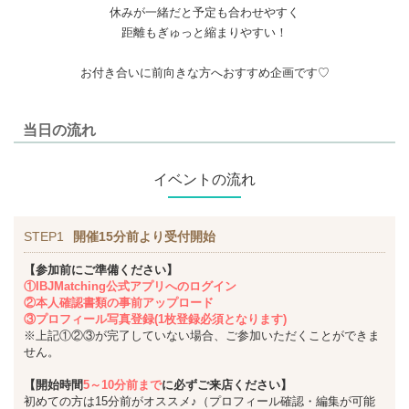
休みが一緒だと予定も合わせやすく
距離もぎゅっと縮まりやすい！
お付き合いに前向きな方へおすすめ企画です♡
当日の流れ
イベントの流れ
STEP1
開催15分前より受付開始
【参加前にご準備ください】
①IBJMatching公式アプリへのログイン
②本人確認書類の事前アップロード
③プロフィール写真登録(1枚登録必須となります)
※上記①②③が完了していない場合、ご参加いただくことができま
せん。
【開始時間
5～10分前まで
に必ずご来店ください】
初めての方は15分前がオススメ♪（プロフィール確認・編集が可能