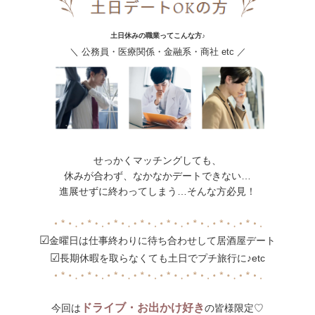
土日休みの職業ってこんな方♪
＼ 公務員・医療関係・金融系・商社 etc ／
せっかくマッチングしても、
休みが合わず、なかなかデートできない…
進展せずに終わってしまう…そんな方必見！
☑
金曜日は仕事終わりに待ち合わせして居酒屋デート
☑
長期休暇を取らなくても土日でプチ旅行に♪etc
ドライブ・お出かけ好き
今回は
の皆様限定♡