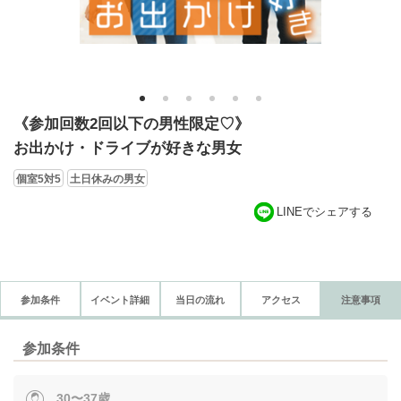
1
2
3
4
5
6
《参加回数2回以下の男性限定♡》
お出かけ・ドライブが好きな男女
個室5対5
土日休みの男女
LINEでシェアする
参加条件
イベント詳細
当日の流れ
アクセス
注意事項
参加条件
30〜37歳