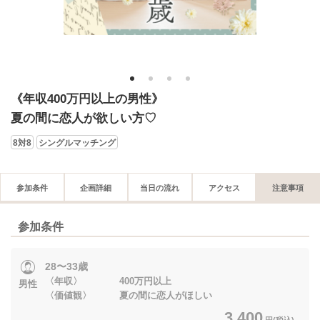
1
2
3
4
《年収400万円以上の男性》
夏の間に恋人が欲しい方♡
8対8
シングルマッチング
参加条件
企画詳細
当日の流れ
アクセス
注意事項
参加条件
28〜33歳
〈年収〉 400万円以上
男性
〈価値観〉 夏の間に恋人がほしい
3,400
円(税込)