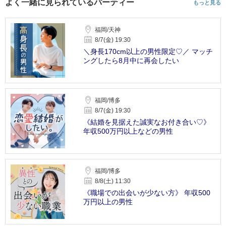
よく一緒に見られているパーティー
もっと見る
福岡/天神
8/7(金) 19:30
＼身長170cm以上の男性限定♡／ マッチ
ングしたら8月中に再会したい
福岡/博多
8/7(金) 19:30
《結婚を見据えた誠実なお付き合い♡》
年収500万円以上などの男性
福岡/博多
8/8(土) 11:30
《職場での出会いが少ない方》 年収500
万円以上の男性