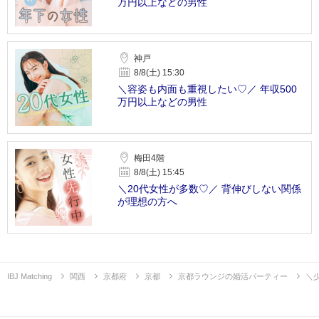
万円以上などの男性
神戸
8/8(土) 15:30
＼容姿も内面も重視したい♡／ 年収500
万円以上などの男性
梅田4階
8/8(土) 15:45
＼20代女性が多数♡／ 背伸びしない関係
が理想の方へ
IBJ Matching
関西
京都府
京都
京都ラウンジの婚活パーティー
＼