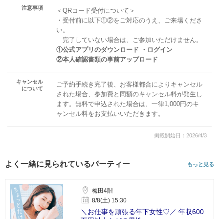
注意事項
＜QRコード受付について＞
・受付前に以下①②をご対応のうえ、ご来場くださ
い。
完了していない場合は、ご参加いただけません。
①公式アプリのダウンロード ・ログイン
②本人確認書類の事前アップロード
キャンセル
ご予約手続き完了後、お客様都合によりキャンセル
について
された場合、参加費と同額のキャンセル料が発生し
ます。無料で申込された場合は、一律1,000円のキ
ャンセル料をお支払いいただきます。
掲載開始日：2026/4/3
よく一緒に見られているパーティー
もっと見る
梅田4階
8/8(土) 15:30
＼お仕事を頑張る年下女性♡／ 年収600