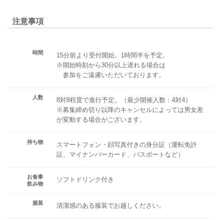
注意事項
時間
15分前より受付開始。1時間半を予定。
※開始時刻から30分以上遅れる場合は
参加をご遠慮いただいております。
人数
8対8程度で進行予定。（最少開催人数：4対4）
※募集締め切り以降のキャンセルによっては男女差
が変動する場合がございます。
持ち物
スマートフォン・顔写真付きの身分証（運転免許
証、マイナンバーカード、パスポートなど）
お食事
ソフトドリンク付き
飲み物
服装
清潔感のある服装でお越しください。