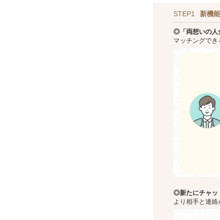
STEP1
新機
◎「両想いの人
マッチングでき
◎新た
にチャッ
より相手と連絡