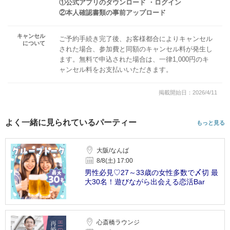
①公式アプリのダウンロード ・ログイン
②本人確認書類の事前アップロード
キャンセル
ご予約手続き完了後、お客様都合によりキャンセル
について
された場合、参加費と同額のキャンセル料が発生し
ます。無料で申込された場合は、一律1,000円のキ
ャンセル料をお支払いいただきます。
掲載開始日：2026/4/11
よく一緒に見られているパーティー
もっと見る
大阪/なんば
8/8(土) 17:00
男性必見♡27～33歳の女性多数で〆切 最
大30名！遊びながら出会える恋活Bar
心斎橋ラウンジ