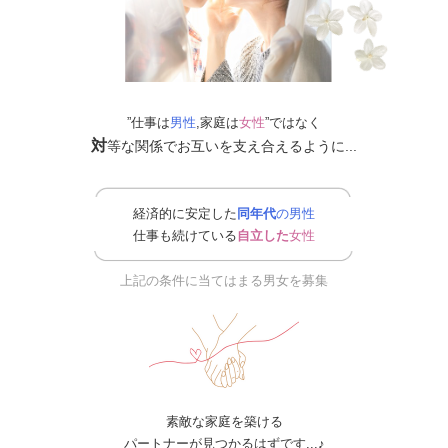
”仕事は
男性
,
家庭は
女性
”ではなく
対
等な関係でお互いを支え合えるように...
経済的に安定した
同年代
の男性
仕事も続けている
自立した
女性
上記の条件に当てはまる男女を募集
素敵な家庭を築ける
パートナーが見つかるはずです...♪