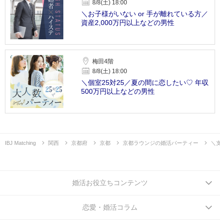
8/8(土) 18:00
＼お子様がいない or 手が離れている方／
資産2,000万円以上などの男性
梅田4階
8/8(土) 18:00
＼個室25対25／夏の間に恋したい♡ 年収
500万円以上などの男性
IBJ Matching
関西
京都府
京都
京都ラウンジの婚活パーティー
＼
婚活お役立ちコンテンツ
恋愛・婚活コラム