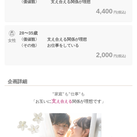
〈価値観〉 支え合える関係が理想
4,400
円(税込)
28〜35歳
〈価値観〉 支え合える関係が理想
女性
〈その他〉 お仕事をしている
2,000
円(税込)
企画詳細
”家庭”も”仕事”も
支
が理想です」
「お互いに
え合える
関係