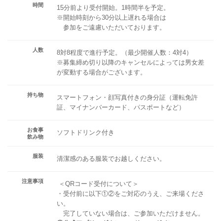
時間
15分前より受付開始。1時間半を予定。
※開始時刻から30分以上遅れる場合は
参加をご遠慮いただいております。
人数
8対8程度で進行予定。（最少開催人数：4対4）
※募集締め切り以降のキャンセルによっては男女差
が変動する場合がございます。
持ち物
スマートフォン・顔写真付きの身分証（運転免許
証、マイナンバーカード、パスポートなど）
お食事
ソフトドリンク付き
飲み物
服装
清潔感のある服装でお越しください。
注意事項
＜QRコード受付について＞
・受付前に以下①②をご対応のうえ、ご来場くださ
い。
完了していない場合は、ご参加いただけません。