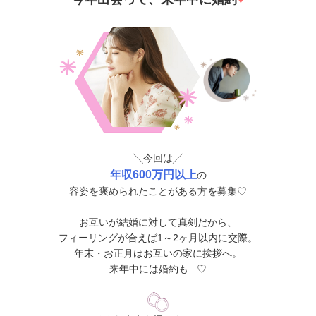
╲今回は╱
年収600万円以上
の
容姿を褒められたことがある方を募集♡
お互いが結婚に対して真剣だから、
フィーリングが合えば1～2ヶ月以内に交際。
年末・お正月はお互いの家に挨拶へ。
来年中には婚約も...♡