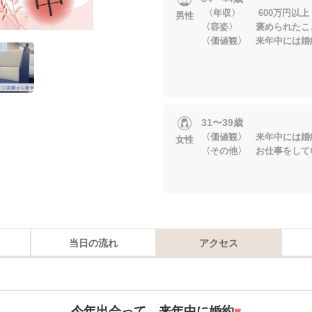
〈年収〉 600万円以上
男性
〈容姿〉 褒められたこ
〈価値観〉 来年中には婚
31〜39歳
〈価値観〉 来年中には婚
女性
〈その他〉 お仕事をして
当日の流れ
アクセス
今年出会って、来年中に婚約
♥