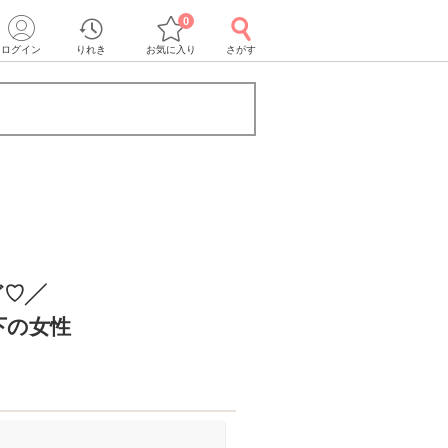
0
ログイン
りれき
お気に入り
さがす
ど♡╱
下の女性