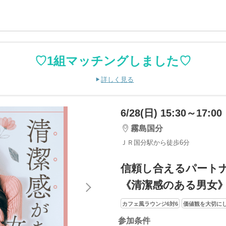
♡1組マッチングしました♡
詳しく見る
6/28(日) 15:30～17:00
霧島国分
ＪＲ国分駅から徒歩6分
信頼し合えるパート
《清潔感のある男女
カフェ風ラウンジ6対6
価値観を大切に
参加条件