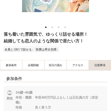
1
2
3
4
落ち着いた雰囲気で、ゆっくり話せる場所！
結婚しても恋人のような関係で居たい方！
全員と1対1で話せる♪
投票は男女別席♪
参加条件
企画詳細
当日の流れ
アクセス
注意事項
参加条件
34歳~46歳
年収・職業 年収400万円以上もしくは正社員の方（安定
男性
職）
性格 良く笑う方