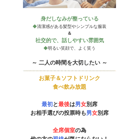
身だしなみが整っている
◆
清潔感がある髪型やシンプルな服装
＆
社交的で、話しやすい雰囲気
◆
明るい笑顔で、よく笑う
～ 二人の時間を大切したい ～
お菓子＆ソフトドリンク
食べ飲み放題
最初
と
最後
は
男
女
別席
お相手選びの投票時も
男
女
別席
全席個室
の為
他の方の
視線
が気にならない！