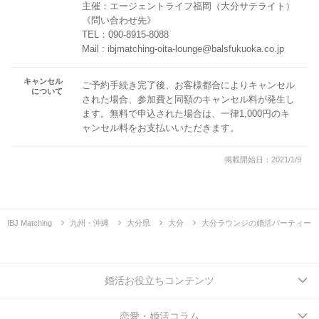
主催：エージェントライフ福岡（大分サテライト）
《問い合わせ先》
TEL：090-8915-8088
Mail : ibjmatching-oita-lounge@balsfukuoka.co.jp
キャンセル
ご予約手続き完了後、お客様都合によりキャンセル
について
された場合、参加費と同額のキャンセル料が発生し
ます。無料で申込された場合は、一律1,000円のキ
ャンセル料をお支払いいただきます。
掲載開始日：2021/1/9
IBJ Matching
九州・沖縄
大分県
大分
大分ラウンジの婚活パーティー
婚活お役立ちコンテンツ
恋愛・婚活コラム