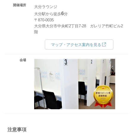
開催場所
大分ラウンジ
6
大分駅から徒歩
分
〒870-0035
大分県大分市中央町2丁目7-28 ガレリア竹町ビル2
階
マップ・アクセス案内を見る
会場
注意事項