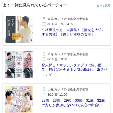
よく一緒に見られているパーティー
もっと見る
大分/ガレリア竹町/全席半個室
8/11(火・祝) 13:00
性格重視の方、大募集！【彼女を大切に
する男性】【優しい性格の女性】
大分/ガレリア竹町/全席半個室
8/14(金) 19:30
恋人探し！マッチングアプリは怖い面
倒！行けば出会える人気の5歳幅 婚活パ
ーティ
大分/ガレリア竹町/全席半個室
8/16(日) 11:00
27歳、28歳、29歳、30歳、31歳、32歳
の方しか参加しないので安心の出会い