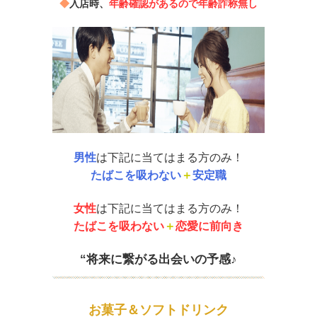
◆
入店時、
年齢確認があるので年齢詐称無し
男性
は下記に当てはまる方のみ！
たばこを吸わない
＋
安定職
女性
は下記に当てはまる方のみ！
たばこを吸わない
＋
恋愛に前向き
“将来に繋がる出会いの予感♪
お菓子＆ソフトドリンク