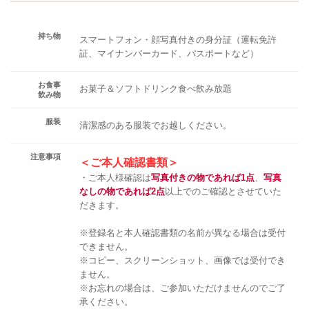
持ち物
スマートフォン・顔写真付きの身分証（運転免許
証、マイナンバーカード、パスポートなど）
お食事
お菓子＆ソフトドリンク食べ飲み放題
飲み物
服装
清潔感のある服装でお越しください。
注意事項
＜ご本人確認書類＞
・ご本人様確認は
写真付きの物であれば1点
、
写真
なしの物であれば2点
以上でのご確認とさせていた
だきます。
※登録名と本人確認書類の名前が異なる場合は受付
できません。
※コピー、スクリーンショット、画像では受付でき
ません。
※お忘れの場合は、ご参加いただけませんのでご了
承ください。