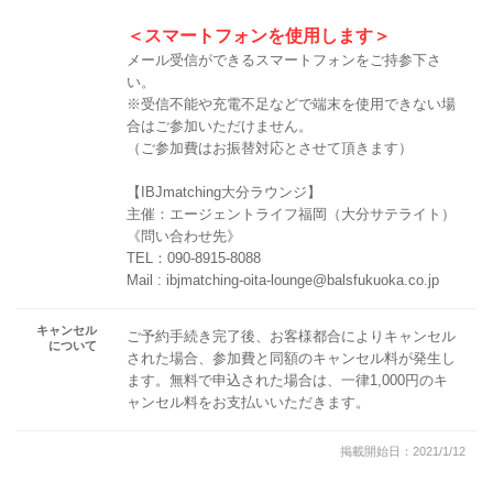
＜スマートフォンを使用します＞
メール受信ができるスマートフォンをご持参下さ
い。
※受信不能や充電不足などで端末を使用できない場
合はご参加いただけません。
（ご参加費はお振替対応とさせて頂きます）
【IBJmatching大分ラウンジ】
主催：エージェントライフ福岡（大分サテライト）
《問い合わせ先》
TEL：090-8915-8088
Mail : ibjmatching-oita-lounge@balsfukuoka.co.jp
キャンセル
ご予約手続き完了後、お客様都合によりキャンセル
について
された場合、参加費と同額のキャンセル料が発生し
ます。無料で申込された場合は、一律1,000円のキ
ャンセル料をお支払いいただきます。
掲載開始日：2021/1/12