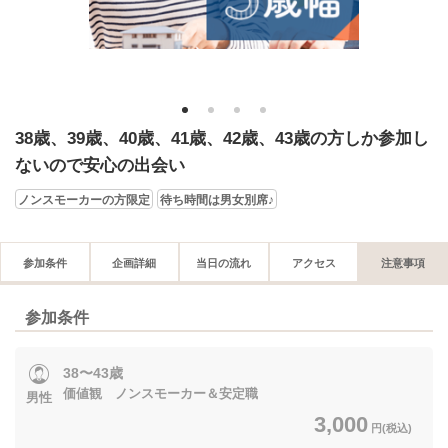
1
2
3
4
38歳、39歳、40歳、41歳、42歳、43歳の方しか参加し
ないので安心の出会い
ノンスモーカーの方限定
待ち時間は男女別席♪
参加条件
企画詳細
当日の流れ
アクセス
注意事項
参加条件
38〜43歳
価値観 ノンスモーカー＆安定職
男性
3,000
円(税込)