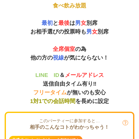
食べ飲み放題
最初
と
最後
は
男
女
別席
お相手選びの投票時も
男
女
別席
全席個室
の為
他の方の
視線
が気にならない！
LINE ID
＆
メールアドレス
送信自由タイム有り‼
フリータイム
が無いのも安心
1対1での会話時間
を長めに設定
このパーティーに参加すると…
相手のこんなコトがわかっちゃう！