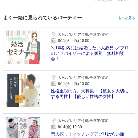
よく一緒に見られているパーティー
もっと見る
大分/ガレリア竹町/全席半個室
8/11(火・祝) 10:00
＼1年以内には結婚したい人必見♪／プロ
のアドバイザーによる個別 無料相談
会！
大分/ガレリア竹町/全席半個室
8/11(火・祝) 13:00
性格重視の方、大募集！【彼女を大切に
する男性】【優しい性格の女性】
大分/ガレリア竹町/全席半個室
8/14(金) 19:30
恋人探し！マッチングアプリは怖い面