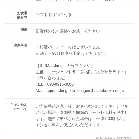
お食事
ソフトドリンク付き
飲み物
服装
清潔感のある服装でお越しください。
注意事項
※婚活パーティーではございません。
※60分～90分程度を予定しております。
--------------------------------------------------------------
【IBJMatching 大分ラウンジ】
主催：エージェントライフ福岡（大分サテライト）
《問い合わせ先》
TEL：090-8915-8088
Mail : ibjmatching-oita-lounge@balsfukuoka.co.jp
キャンセル
ご予約手続き完了後、お客様都合によりキャンセル
について
された場合、参加費と同額のキャンセル料が発生し
ます。無料で申込された場合は、一律1,000円のキ
ャンセル料をお支払いいただきます。
掲載開始日：2022/5/24