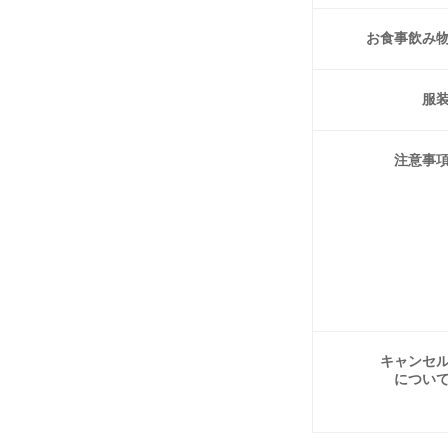
お食事
飲み
服
注意事
キャンセ
につい