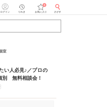
0
ログイン
りれき
お気に入り
さがす
個室
たい人必見♪／プロの
個別 無料相談会！
断