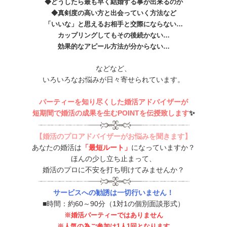
◆どうしたら最も早く結婚する事が出来るのか
◆真剣度の高い方と出会っていく方法など
「いいな」と思えるお相手と交際にならない…
カップリングしてもその後続かない…
効果的なアピール方法が分からない…
などなど、
いろいろなお悩みが日々寄せられています。
パーティーを知り尽くした婚活アドバイザーが
短期間で婚活の成果を生むPOINTを伝授致します
✨
【婚活のプロアドバイザーがお悩みを聞きます】
あなたの婚活は
「最短ルート」
になっていますか？
ほんの少し立ち止まって、
婚活のプロに不安を打ち明けてみませんか？
サービスへの勧誘は一切行いません！
■時間：約60～90分（1対1の個別面談形式）
※婚活パーティーではありません
※人気の為ご参加は1人1回となります