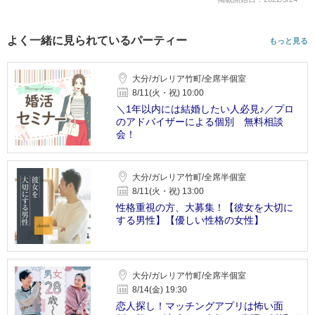
よく一緒に見られているパーティー
もっと見る
大分/ガレリア竹町/全席半個室
8/11(火・祝) 10:00
＼1年以内には結婚したい人必見♪／プロ
のアドバイザーによる個別 無料相談
会！
大分/ガレリア竹町/全席半個室
8/11(火・祝) 13:00
性格重視の方、大募集！【彼女を大切に
する男性】【優しい性格の女性】
大分/ガレリア竹町/全席半個室
8/14(金) 19:30
恋人探し！マッチングアプリは怖い面