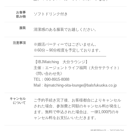
お食事
ソフトドリンク付き
飲み物
服装
清潔感のある服装でお越しください。
注意事項
※婚活パーティーではございません。
※60分～90分程度を予定しております。
--------------------------------------------------------------
【IBJMatching 大分ラウンジ】
主催：エージェントライフ福岡（大分サテライト）
《問い合わせ先》
TEL：090-8915-8088
Mail : ibjmatching-oita-lounge@balsfukuoka.co.jp
キャンセル
ご予約手続き完了後、お客様都合によりキャンセル
について
された場合、参加費と同額のキャンセル料が発生し
ます。無料で申込された場合は、一律1,000円のキ
ャンセル料をお支払いいただきます。
掲載開始日：2022/5/24