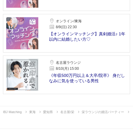
オンライン/東海
8/9(日) 22:30
【オンラインマッチング】真剣婚活♪ 1年
以内に結婚したい方♡
名古屋ラウンジ
8/10(月) 15:00
《年収500万円以上＆大卒/院卒》 身だし
なみに気を使っている男性
IBJ Matching
東海
愛知県
名古屋/栄
栄ラウンジの婚活パーティー