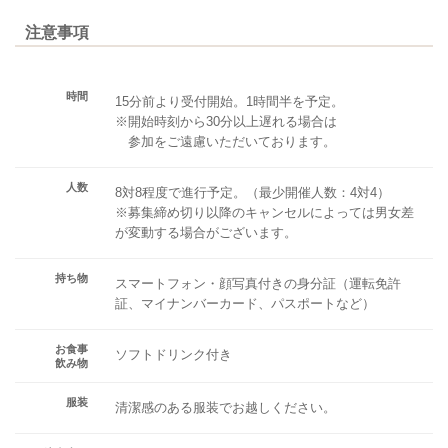
注意事項
時間
15分前より受付開始。1時間半を予定。
※開始時刻から30分以上遅れる場合は
参加をご遠慮いただいております。
人数
8対8程度で進行予定。（最少開催人数：4対4）
※募集締め切り以降のキャンセルによっては男女差
が変動する場合がございます。
持ち物
スマートフォン・顔写真付きの身分証（運転免許
証、マイナンバーカード、パスポートなど）
お食事
ソフトドリンク付き
飲み物
服装
清潔感のある服装でお越しください。