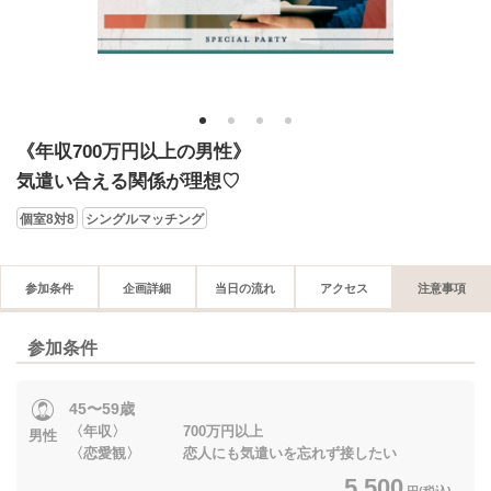
1
2
3
4
《年収700万円以上の男性》
気遣い合える関係が理想♡
個室8対8
シングルマッチング
参加条件
企画詳細
当日の流れ
アクセス
注意事項
参加条件
45〜59歳
〈年収〉 700万円以上
男性
〈恋愛観〉 恋人にも気遣いを忘れず接したい
5,500
円(税込)