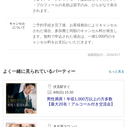
・プロフィールの名前は苗字のみ、ひらがなで表示
されます。
キャンセル
ご予約手続き完了後、お客様都合によりキャンセル
について
された場合、参加費と同額のキャンセル料が発生し
ます。無料で申込された場合は、一律1,000円のキ
ャンセル料をお支払いいただきます。
掲載開始日：2026/3/17
よく一緒に見られているパーティー
もっと見る
伏見駅すぐ
8/9(日) 15:30
男性満席！年収1,000万以上の方多数
【最大20名！アルコール付き交流会】
名古屋ラウンジ