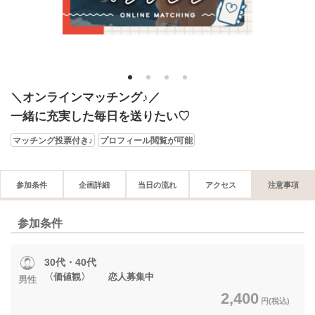
1
2
3
4
＼オンラインマッチング♪／
一緒に充実した毎日を送りたい♡
マッチング投票付き♪
プロフィール閲覧が可能
参加条件
企画詳細
当日の流れ
アクセス
注意事項
参加条件
30代・40代
〈価値観〉 恋人募集中
男性
2,400
円(税込)