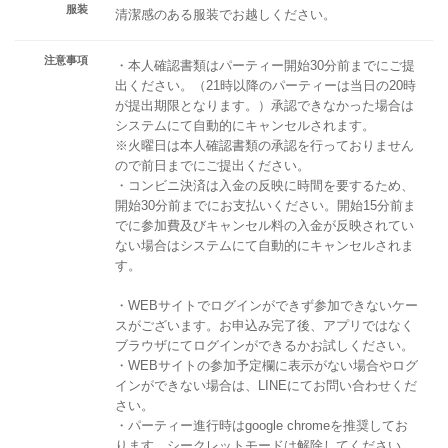
服装
清潔感のある服装でお越しください。
注意事項
・本人確認書類はパーティー開始30分前までにご提
出ください。（21時以降のパーティーは当日の20時
が提出期限となります。）承認できなかった場合は
システムにて自動的にキャンセルされます。
※火曜日は本人確認書類の承認を行っておりません
ので前日までにご提出ください。
・コンビニ決済は入金の反映に時間を要するため、
開始30分前までにお支払いください。開始15分前ま
でに参加費及びキャンセル料の入金が反映されてい
ない場合はシステムにて自動的にキャンセルされま
す。
・WEBサイトでログインができず参加できないケー
スがございます。お申込み完了後、アプリではなく
ブラウザにてログインができるかお試しください。
・WEBサイトの参加予定欄に表示がない場合やログ
インができない場合は、LINEにてお問い合わせくだ
さい。
・パーティー進行時はgoogle chromeを推奨してお
ります。シークレットモードは解除してください。