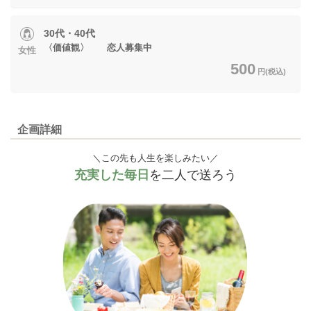
30代・40代
〈価値観〉 恋人募集中
女性
500
円(税込)
企画詳細
＼この先も人生を楽しみたい／
充実した毎日
を二人で送ろう