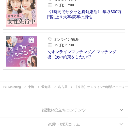
8/9(日) 17:00
《1時間でサクッと真剣婚活》 年収600万
円以上＆大卒/院卒の男性
オンライン/東海
8/9(日) 21:30
＼オンラインマッチング／ マッチング
後、次の約束をしたい♡
IBJ Matching
東海
愛知県
名古屋
【東海】オンラインの婚活パーティー
婚活お役立ちコンテンツ
恋愛・婚活コラム