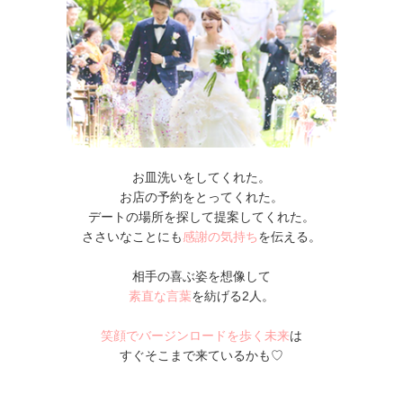
お皿洗いをしてくれた。
お店の予約をとってくれた。
デートの場所を探して提案してくれた。
ささいなことにも
感謝の気持ち
を伝える。
相手の喜ぶ姿を想像して
素直な言葉
を紡げる2人。
笑顔でバージンロードを歩く未来
は
すぐそこまで来ているかも♡