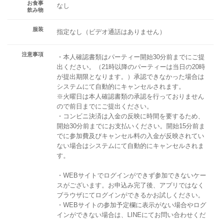
お食事
なし
飲み物
服装
指定なし（ビデオ通話はありません）
注意事項
・本人確認書類はパーティー開始30分前までにご提
出ください。（21時以降のパーティーは当日の20時
が提出期限となります。）承認できなかった場合は
システムにて自動的にキャンセルされます。
※火曜日は本人確認書類の承認を行っておりません
ので前日までにご提出ください。
・コンビニ決済は入金の反映に時間を要するため、
開始30分前までにお支払いください。開始15分前ま
でに参加費及びキャンセル料の入金が反映されてい
ない場合はシステムにて自動的にキャンセルされま
す。
・WEBサイトでログインができず参加できないケー
スがございます。お申込み完了後、アプリではなく
ブラウザにてログインができるかお試しください。
・WEBサイトの参加予定欄に表示がない場合やログ
インができない場合は、LINEにてお問い合わせくだ