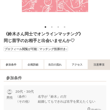
1
2
3
4
《鈴木さん同士でオンラインマッチング》
同じ苗字のお相手と出会いませんか♡
プロフィール閲覧が可能
マッチング投票付き♪
参加条件
企画詳細
当日の流れ
アクセス
注意事項
参加条件
20代・30代
〈条件〉 名字が「鈴木」の方
男性
〈その他〉 結婚してもできれば名字を変えたくない
0
円(税込)