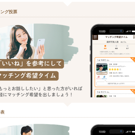
チング投票
発表