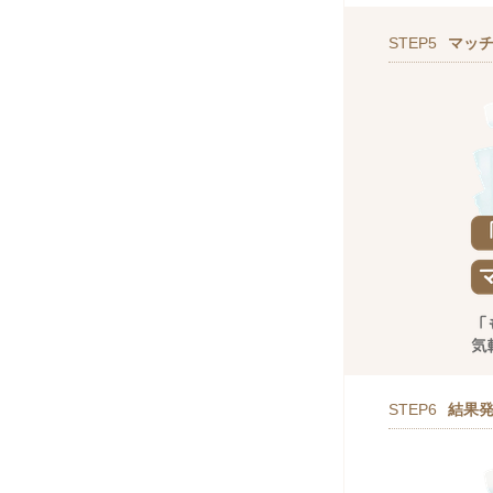
STEP5
マッ
STEP6
結果