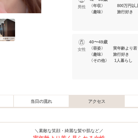
〈年収〉 800万円以
男性
〈趣味〉 旅行好き
40〜49歳
〈容姿〉 実年齢より若
女性
〈趣味〉 旅行好き
〈その他〉 1人暮らし
当日の流れ
アクセス
＼素敵な笑顔・綺麗な髪や肌など／