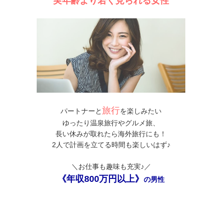
実年齢より若く見られる女性
旅行
パートナーと
を楽しみたい
ゆったり温泉旅行やグルメ旅、
長い休みが取れたら海外旅行にも！
2人で計画を立てる時間も楽しいはず♪
＼お仕事も趣味も充実♪／
《年収800万円以上》
の男性