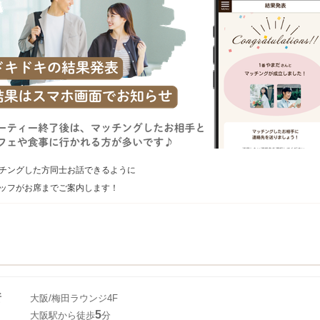
チングした方同士お話できるように
ッフがお席までご案内します！
所
大阪/梅田ラウンジ4F
5
大阪駅から徒歩
分