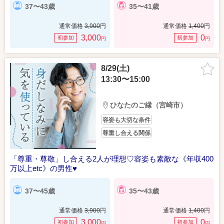
37〜43歳
35〜41歳
通常価格
3,900
円
通常価格
1,400
円
3,000
0
初参加
初参加
円
円
8/29(土)
13:30〜15:00
ひなたのご縁（宮崎市）
容姿も大切な条件
尊重し合える関係
「尊重・尊敬」し合える2人が理想♡容姿も素敵な《年収400
万以上etc》の男性♥
37〜45歳
35〜43歳
通常価格
3,900
円
通常価格
1,400
円
3,000
0
初参加
初参加
円
円