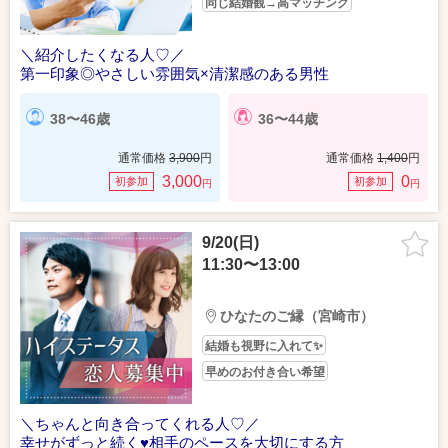
同じ結婚観→高マッチング
＼紹介したくなる人♡／
第一印象◎やさしい雰囲気×清潔感のある男性
38〜46歳
36〜44歳
通常価格
3,900
円
通常価格
1,400
円
3,000
0
初参加
初参加
円
円
9/20(日)
11:30〜13:00
ひなたのご縁（宮崎市）
結婚も視野に入れて✨
早めのお付き合い希望
＼ちゃんと向き合ってくれる人♡／
幸せがずっと続く♥相手のペースを大切にする方