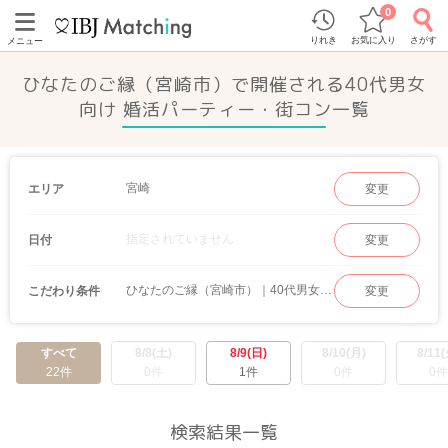
0
りれき
お気に入り
さがす
メニュー
ひなたのご縁（宮崎市）で開催される40代男女
向け 婚活パーティー・街コン一覧
宮崎
エリア
変更
指定されていません
日付
変更
ひなたのご縁（宮崎市）｜40代男女向け
こだわり条件
変更
すべて
8/8(土)
8/9(日)
8/10(月)
8/11(
22件
0件
1件
0件
0件
検索結果一覧