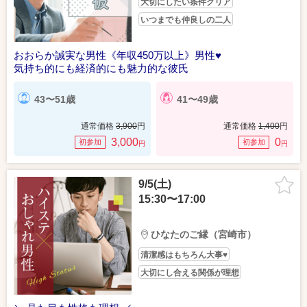
大切にしたい条件クリア
いつまでも仲良しの二人
おおらか誠実な男性《年収450万以上》男性♥
気持ち的にも経済的にも魅力的な彼氏
43〜51歳
41〜49歳
通常価格
3,900
円
通常価格
1,400
円
3,000
0
初参加
初参加
円
円
9/5(土)
15:30〜17:00
ひなたのご縁（宮崎市）
清潔感はもちろん大事♥
大切にし合える関係が理想