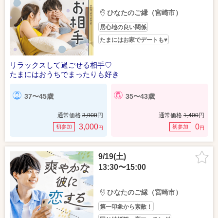
ひなたのご縁（宮崎市）
居心地の良い関係
たまにはお家でデートも♥
リラックスして過ごせる相手♡
たまにはおうちでまったりも好き
37〜45歳
35〜43歳
通常価格
3,900
円
通常価格
1,400
円
3,000
0
初参加
初参加
円
円
9/19(土)
13:30〜15:00
ひなたのご縁（宮崎市）
第一印象から素敵！