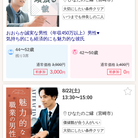
大切にしたい条件クリア
いつまでも仲良しの二人
おおらか誠実な男性《年収450万以上》男性♥
気持ち的にも経済的にも魅力的な彼氏
44〜52歳
42〜50歳
残り3席
通常価格
3,900
円
通常価格
1,400
円
3,000
0
初参加
初参加
円
円
8/22(土)
13:30〜15:00
ひなたのご縁（宮崎市）
価値観が合う人がいい
大切にしたい条件クリア