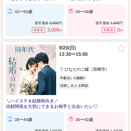
42〜50歳
40〜48歳
通常価格
3,900
円
通常価格
1,400
円
3,000
0
初参加
初参加
円
円
9/20(日)
13:30〜15:00
ひなたのご縁（宮崎市）
年齢近い6歳幅♥
信頼し合える関係
＼ハイステ＆結婚前向き／
信頼関係を大切にできるお相手と出会いたい♡
38〜44歳
36〜42歳