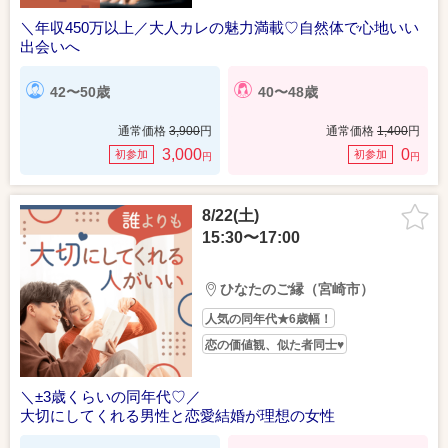
＼年収450万以上／大人カレの魅力満載♡自然体で心地いい
出会いへ
42〜50歳
40〜48歳
通常価格
3,900
円
通常価格
1,400
円
3,000
0
初参加
初参加
円
円
8/22(土)
15:30〜17:00
ひなたのご縁（宮崎市）
人気の同年代★6歳幅！
恋の価値観、似た者同士♥
＼±3歳くらいの同年代♡／
大切にしてくれる男性と恋愛結婚が理想の女性