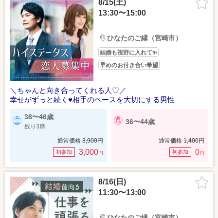
8/15(土)
13:30〜15:00
ひなたのご縁（宮崎市）
結婚も視野に入れて✨
早めのお付き合い希望
＼ちゃんと向き合ってくれる人♡／
幸せがずっと続く♥相手のペースを大切にする男性
38〜46歳
36〜44歳
残り3席
通常価格
3,900
円
通常価格
1,400
円
3,000
0
初参加
初参加
円
円
8/16(日)
11:30〜13:00
ひなたのご縁（宮崎市）