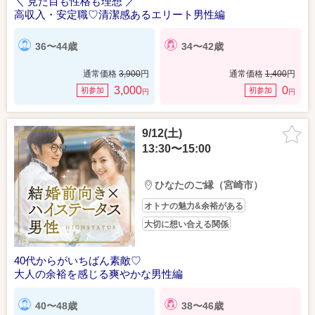
＼ 見た目も性格も理想 ／
高収入・安定職♡清潔感あるエリート男性編
36〜44歳
34〜42歳
通常価格
3,900
円
通常価格
1,400
円
3,000
0
初参加
初参加
円
円
9/12(土)
13:30〜15:00
ひなたのご縁（宮崎市）
オトナの魅力&余裕がある
大切に想い合える関係
40代からがいちばん素敵♡
大人の余裕を感じる爽やかな男性編
40〜48歳
38〜46歳