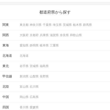
いことを始めましょう！ いますぐ楽しい気分になれる対処法か
ら、恋愛・自分磨き・趣味などジャンル別の楽しいことまで、16
の楽しいことアイデアを集めました♪ いままさに楽しいことを探し
都道府県から探す
ている方は必見です。
関東
東京都
神奈川県
千葉県
埼玉県
茨城県
栃木県
群馬県
関西
大阪府
京都府
兵庫県
滋賀県
奈良県
和歌山県
東海
愛知県
静岡県
岐阜県
三重県
北海道
北海道
東北
岩手県
宮城県
福島県
甲信越
新潟県
山梨県
長野県
北陸
富山県
石川県
中国
岡山県
広島県
四国
香川県
愛媛県