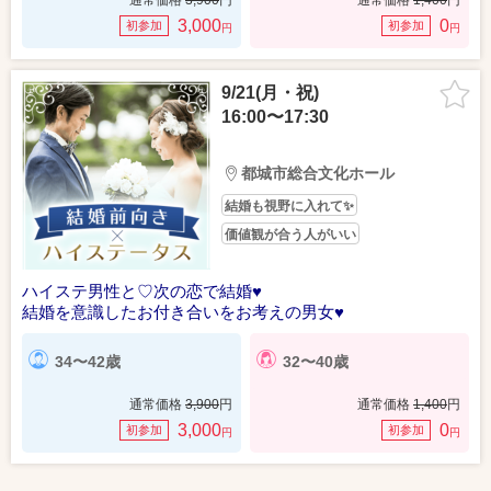
通常価格
3,900
円
通常価格
1,400
円
3,000
0
初参加
初参加
円
円
9/21(月・祝)
16:00〜17:30
都城市総合文化ホール
結婚も視野に入れて✨
価値観が合う人がいい
ハイステ男性と♡次の恋で結婚♥
結婚を意識したお付き合いをお考えの男女♥
34〜42歳
32〜40歳
通常価格
3,900
円
通常価格
1,400
円
3,000
0
初参加
初参加
円
円