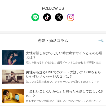
FOLLOW US
恋愛・婚活コラム
一覧
女性が話しかけてほしい時に出すサインとその心理
とは？
恋人を作れるかどうかは、婚活イベントにかかわらず職場や飲み
会の場で女性が話しかけて欲しい時に出すサインに、早く気づい
てアプローチできるかにも左右されます。 これから恋人作りを本
男性から送るLINEでのデートの誘い方！OKをもら
格的に始めようとしている方は、女性が異性を求めて出すサイン
いやすいメッセージのコツは？
をしっかりと理解し、正しい行動に移せるかどうかが重要。 この
気になる女性と出会い、メッセージのやり取りを続けてく中で
記事では、女性が話しかけて欲しい時に出すサインとその心理を
「この人いいな」と感じたら、次はデートに誘いたくなるもの。
詳しく解説した後、婚活イベントで実際にサインを受け取った場
しかし、中には「どう誘ったらいいの？」とお困りの男性もいら
合にどのような行動に繋げるべきかをご紹介していきます。
「楽しいことないかな」と思ったら試してほしい16
っしゃるのではないでしょうか。 そこで今回は、男性から女性へ
のこと
送るLINEでのデートの誘い方のコツをご紹介します。例文も混じ
何も予定がない休日など「楽しいことないかな…」と感じたこと
えながら解説するので、ぜひ参考にしてください。
がある人もいるのでは？ 日常が退屈に感じるなら、いますぐ楽し