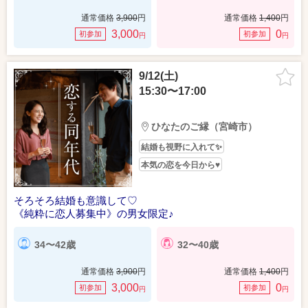
通常価格
3,900
円
通常価格
1,400
円
3,000
0
初参加
初参加
円
円
9/12(土)
15:30〜17:00
ひなたのご縁（宮崎市）
結婚も視野に入れて✨
本気の恋を今日から♥
そろそろ結婚も意識して♡
《純粋に恋人募集中》の男女限定♪
34〜42歳
32〜40歳
通常価格
3,900
円
通常価格
1,400
円
3,000
0
初参加
初参加
円
円