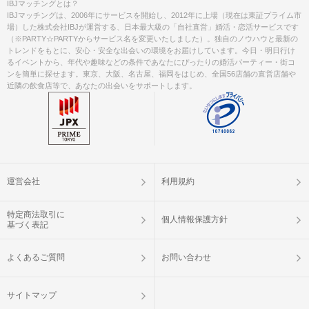
IBJマッチングとは？
IBJマッチングは、2006年にサービスを開始し、2012年に上場（現在は東証プライム市
場）した株式会社IBJが運営する、日本最大級の「自社直営」婚活・恋活サービスです
（※PARTY☆PARTYからサービス名を変更いたしました）。独自のノウハウと最新の
トレンドをもとに、安心・安全な出会いの環境をお届けしています。今日・明日行け
るイベントから、年代や趣味などの条件であなたにぴったりの婚活パーティー・街コ
ンを簡単に探せます。東京、大阪、名古屋、福岡をはじめ、全国56店舗の直営店舗や
近隣の飲食店等で、あなたの出会いをサポートします。
運営会社
利用規約
特定商法取引に
個人情報保護方針
基づく表記
よくあるご質問
お問い合わせ
サイトマップ