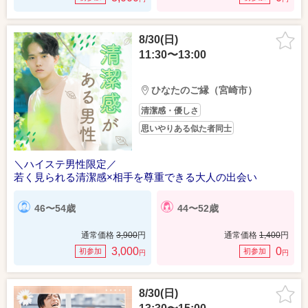
8/30(日)
11:30〜13:00
ひなたのご縁（宮崎市）
清潔感・優しさ
思いやりある似た者同士
＼ハイステ男性限定／
若く見られる清潔感×相手を尊重できる大人の出会い
46〜54歳
44〜52歳
通常価格
3,900
円
通常価格
1,400
円
3,000
0
初参加
初参加
円
円
8/30(日)