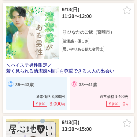
9/13(日)
11:30〜13:00
ひなたのご縁（宮崎市）
清潔感・優しさ
思いやりある似た者同士
＼ハイステ男性限定／
若く見られる清潔感×相手を尊重できる大人の出会い
35〜43歳
33〜41歳
通常価格
3,900
円
通常価格
1,400
円
3,000
0
初参加
初参加
円
円
9/13(日)
13:30〜15:00