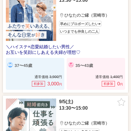
13:30〜15:00
ひなたのご縁（宮崎市）
早めにプロポーズしたい♥
いつまでも仲良しの二人
＼ハイステ×恋愛結婚したい男性／
お互いを笑顔にしあえる夫婦が理想♡
37〜45歳
35〜43歳
通常価格
3,900
円
通常価格
1,400
円
3,000
0
初参加
初参加
円
円
9/5(土)
13:30〜15:00
ひなたのご縁（宮崎市）