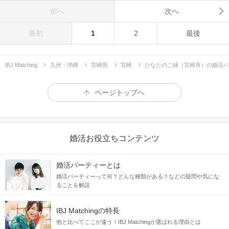
前へ
次へ
最初
1
2
最後
IBJ Matching
九州・沖縄
宮崎県
宮崎
ひなたのご縁（宮崎市）の婚活パ
ページトップへ
婚活お役立ちコンテンツ
婚活パーティーとは
婚活パーティーって何？どんな種類がある？などの疑問や気にな
ることを解説
IBJ Matchingの特長
他と比べてここが違う！IBJ Matchingが選ばれる理由とは