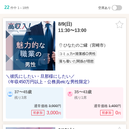
22
件中 1～18件
空席あり
8/9(日)
11:30〜13:00
ひなたのご縁（宮崎市）
コミュ力×清潔感◎男性
落ち着いた関係が理想
＼彼氏にしたい・旦那様にしたい／
《年収450万円以上・公務員etcな男性限定》
37〜45歳
35〜43歳
残り3席
残り1席
通常価格
3,900
円
通常価格
1,400
円
3,000
0
初参加
初参加
円
円