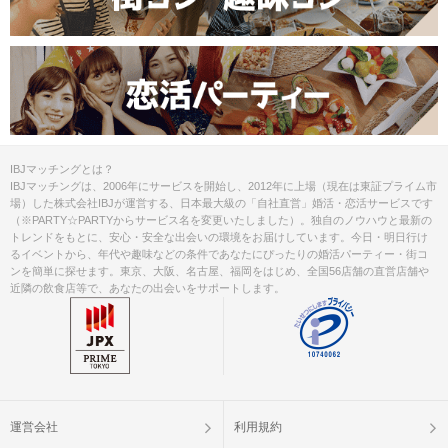
IBJマッチングとは？
IBJマッチングは、2006年にサービスを開始し、2012年に上場（現在は東証プライム市
場）した株式会社IBJが運営する、日本最大級の「自社直営」婚活・恋活サービスです
（※PARTY☆PARTYからサービス名を変更いたしました）。独自のノウハウと最新の
トレンドをもとに、安心・安全な出会いの環境をお届けしています。今日・明日行け
るイベントから、年代や趣味などの条件であなたにぴったりの婚活パーティー・街コ
ンを簡単に探せます。東京、大阪、名古屋、福岡をはじめ、全国56店舗の直営店舗や
近隣の飲食店等で、あなたの出会いをサポートします。
運営会社
利用規約