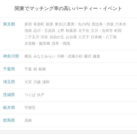
関東でマッチング率の高いパーティー・イベント
東京都
新宿
有楽町
銀座
東京(八重洲・丸の内)
恵比寿・赤坂
六本木
池袋
品川・五反田
上野
秋葉原
北千住
立川・吉祥寺
町田
二子玉川
渋谷
自由が丘
お台場
八王子
日本橋・八丁堀
水道橋・飯田橋
浅草・両国
神奈川県
横浜
みなとみらい
川崎・武蔵小杉
藤沢
鎌倉
千葉県
千葉
柏
船橋
埼玉県
大宮
川越
浦和
茨城県
つくば
水戸
栃木県
宇都宮
群馬県
高崎