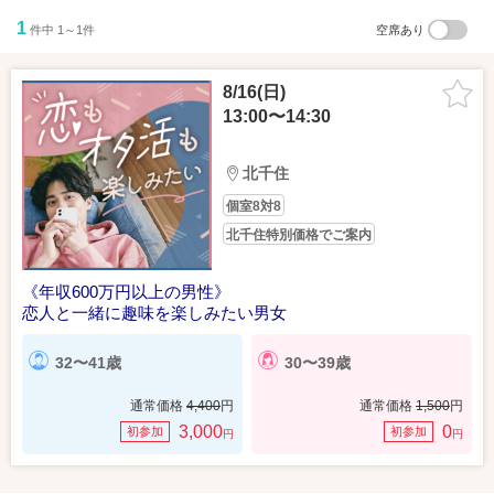
1
件中 1～1件
空席あり
8/16(日)
13:00〜14:30
北千住
個室8対8
北千住特別価格でご案内
《年収600万円以上の男性》
恋人と一緒に趣味を楽しみたい男女
32〜41歳
30〜39歳
通常価格
4,400
円
通常価格
1,500
円
3,000
0
初参加
初参加
円
円