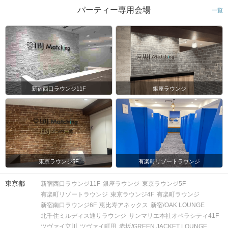
パーティー専用会場
一覧
新宿西口ラウンジ11F
銀座ラウンジ
東京ラウンジ5F
有楽町リゾートラウンジ
東京都
新宿西口ラウンジ11F
銀座ラウンジ
東京ラウンジ5F
有楽町リゾートラウンジ
東京ラウンジ4F
有楽町ラウンジ
新宿南口ラウンジ6F
恵比寿アネックス
新宿/OAK LOUNGE
北千住ミルディス通りラウンジ
サンマリエ本社オペラシティ41F
ツヴァイ立川
ツヴァイ町田
赤坂/GREEN JACKET LOUNGE