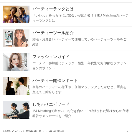
パーティーランクとは
「いいね」をもらうほど出会いが広がる！？IBJ Matchingのパーテ
ィーランクとは
パーティーツール紹介
婚活・お見合いパーティーで使用しているパーティーツールをご
紹介
ファッションガイド
パーティー参加前にチェック！性別・年代別で好印象なファッシ
ョンのポイント
パーティー開催レポート
実際のパーティーの様子や、何組マッチングしたかなど、写真を
交えてご紹介します
しあわせエピソード
IBJ Matchingで出会い、お付き合い・ご成婚された皆様からの良縁
報告やメッセージをご紹介
婚活イベント開催支援・コラボ実績