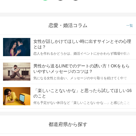
恋愛・婚活コラム
一覧
女性が話しかけてほしい時に出すサインとその心理
とは？
恋人を作れるかどうかは、婚活イベントにかかわらず職場や飲み
会の場で女性が話しかけて欲しい時に出すサインに、早く気づい
てアプローチできるかにも左右されます。 これから恋人作りを本
男性から送るLINEでのデートの誘い方！OKをもら
格的に始めようとしている方は、女性が異性を求めて出すサイン
いやすいメッセージのコツは？
をしっかりと理解し、正しい行動に移せるかどうかが重要。 この
気になる女性と出会い、メッセージのやり取りを続けてく中で
記事では、女性が話しかけて欲しい時に出すサインとその心理を
「この人いいな」と感じたら、次はデートに誘いたくなるもの。
詳しく解説した後、婚活イベントで実際にサインを受け取った場
しかし、中には「どう誘ったらいいの？」とお困りの男性もいら
合にどのような行動に繋げるべきかをご紹介していきます。
「楽しいことないかな」と思ったら試してほしい16
っしゃるのではないでしょうか。 そこで今回は、男性から女性へ
のこと
送るLINEでのデートの誘い方のコツをご紹介します。例文も混じ
何も予定がない休日など「楽しいことないかな…」と感じたこと
えながら解説するので、ぜひ参考にしてください。
がある人もいるのでは？ 日常が退屈に感じるなら、いますぐ楽し
いことを始めましょう！ いますぐ楽しい気分になれる対処法か
ら、恋愛・自分磨き・趣味などジャンル別の楽しいことまで、16
の楽しいことアイデアを集めました♪ いままさに楽しいことを探し
都道府県から探す
ている方は必見です。