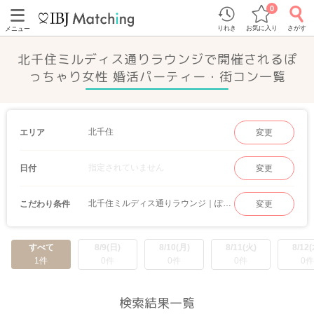
0
りれき
お気に入り
さがす
メニュー
北千住ミルディス通りラウンジで開催されるぽ
っちゃり女性 婚活パーティー・街コン一覧
北千住
エリア
変更
指定されていません
日付
変更
北千住ミルディス通りラウンジ｜ぽっちゃり女性
こだわり条件
変更
すべて
8/9(日)
8/10(月)
8/11(火)
8/12(
1件
0件
0件
0件
0件
検索結果一覧