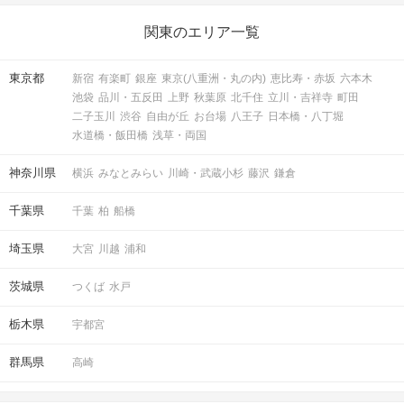
関東のエリア一覧
東京都
新宿
有楽町
銀座
東京(八重洲・丸の内)
恵比寿・赤坂
六本木
池袋
品川・五反田
上野
秋葉原
北千住
立川・吉祥寺
町田
二子玉川
渋谷
自由が丘
お台場
八王子
日本橋・八丁堀
水道橋・飯田橋
浅草・両国
神奈川県
横浜
みなとみらい
川崎・武蔵小杉
藤沢
鎌倉
千葉県
千葉
柏
船橋
埼玉県
大宮
川越
浦和
茨城県
つくば
水戸
栃木県
宇都宮
群馬県
高崎