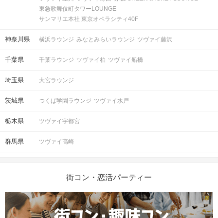
東急歌舞伎町タワーLOUNGE
サンマリエ本社 東京オペラシティ40F
神奈川県
横浜ラウンジ
みなとみらいラウンジ
ツヴァイ藤沢
千葉県
千葉ラウンジ
ツヴァイ柏
ツヴァイ船橋
埼玉県
大宮ラウンジ
茨城県
つくば学園ラウンジ
ツヴァイ水戸
栃木県
ツヴァイ宇都宮
群馬県
ツヴァイ高崎
街コン・恋活パーティー