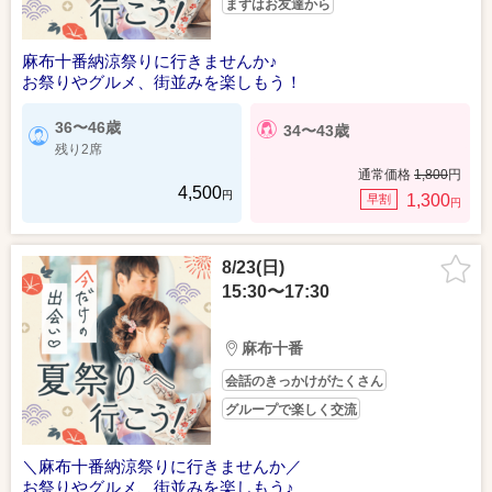
まずはお友達から
麻布十番納涼祭りに行きませんか♪
お祭りやグルメ、街並みを楽しもう！
36〜46歳
34〜43歳
残り2席
通常価格
1,800
円
4,500
円
1,300
早割
円
8/23(日)
15:30〜17:30
麻布十番
会話のきっかけがたくさん
グループで楽しく交流
＼麻布十番納涼祭りに行きませんか／
お祭りやグルメ、街並みを楽しもう♪