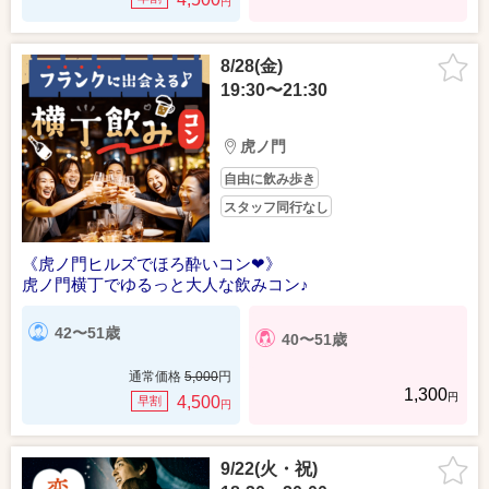
円
8/28(金)
19:30〜21:30
虎ノ門
自由に飲み歩き
スタッフ同行なし
《虎ノ門ヒルズでほろ酔いコン❤》
虎ノ門横丁でゆるっと大人な飲みコン♪
42〜51歳
40〜51歳
通常価格
5,000
円
1,300
円
4,500
早割
円
9/22(火・祝)