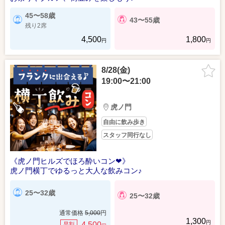
45〜58歳
43〜55歳
残り2席
4,500
1,800
円
円
8/28(金)
19:00〜21:00
虎ノ門
自由に飲み歩き
スタッフ同行なし
《虎ノ門ヒルズでほろ酔いコン❤》
虎ノ門横丁でゆるっと大人な飲みコン♪
25〜32歳
25〜32歳
通常価格
5,000
円
1,300
円
4,500
早割