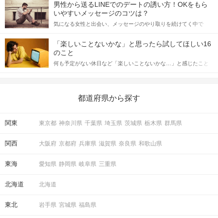
てアプローチできるかにも左右されます。 これから恋人作りを本
男性から送るLINEでのデートの誘い方！OKをもら
格的に始めようとしている方は、女性が異性を求めて出すサイン
いやすいメッセージのコツは？
をしっかりと理解し、正しい行動に移せるかどうかが重要。 この
気になる女性と出会い、メッセージのやり取りを続けてく中で
記事では、女性が話しかけて欲しい時に出すサインとその心理を
「この人いいな」と感じたら、次はデートに誘いたくなるもの。
詳しく解説した後、婚活イベントで実際にサインを受け取った場
しかし、中には「どう誘ったらいいの？」とお困りの男性もいら
合にどのような行動に繋げるべきかをご紹介していきます。
「楽しいことないかな」と思ったら試してほしい16
っしゃるのではないでしょうか。 そこで今回は、男性から女性へ
のこと
送るLINEでのデートの誘い方のコツをご紹介します。例文も混じ
何も予定がない休日など「楽しいことないかな…」と感じたこと
えながら解説するので、ぜひ参考にしてください。
がある人もいるのでは？ 日常が退屈に感じるなら、いますぐ楽し
いことを始めましょう！ いますぐ楽しい気分になれる対処法か
ら、恋愛・自分磨き・趣味などジャンル別の楽しいことまで、16
の楽しいことアイデアを集めました♪ いままさに楽しいことを探し
都道府県から探す
ている方は必見です。
関東
東京都
神奈川県
千葉県
埼玉県
茨城県
栃木県
群馬県
関西
大阪府
京都府
兵庫県
滋賀県
奈良県
和歌山県
東海
愛知県
静岡県
岐阜県
三重県
北海道
北海道
東北
岩手県
宮城県
福島県