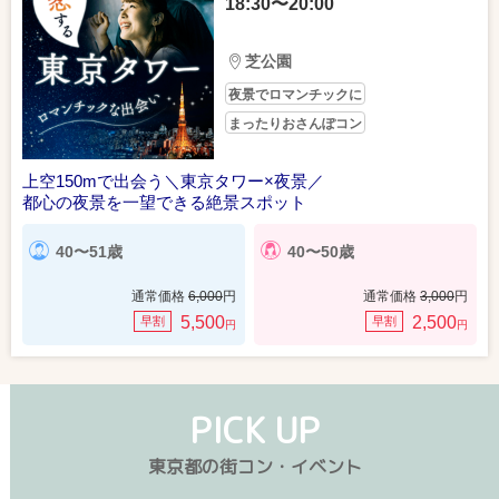
18:30〜20:00
芝公園
夜景でロマンチックに
まったりおさんぽコン
上空150mで出会う＼東京タワー×夜景／
都心の夜景を一望できる絶景スポット
40〜51歳
40〜50歳
通常価格
6,000
円
通常価格
3,000
円
5,500
2,500
早割
早割
円
円
PICK UP
東京都の街コン・イベント