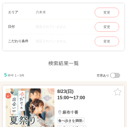
六本木ヒルズ高層階からの夜景を楽しみながら出会えるプレミアム婚活パーティー
や、ラグジュアリーなレストランでの合コンパーティーなど、男性、女性ともにハイ
六本木
エリア
変更
ステータスな雰囲気で出会いたい・盛り上がりたい方におすすめ。
ムード満点のバーやビストロなども多いエリアなので、マッチングが成立したお相手
指定されていません
日付
変更
とは自然に二次会に行けそうです。
指定されていません
こだわり条件
変更
検索結果一覧
5
件中 1～5件
空席あり
8/23(日)
15:00〜17:00
麻布十番
食べ歩きを満喫♪