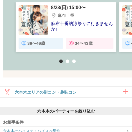
8/23(日) 15:00〜
麻布十番
麻布十番納涼祭りに行きません
か♪
お祭りやグルメ、街並みを楽し
もう！
36〜46歳
34〜43歳
1
2
3
六本木エリアの街コン・趣味コン
趣味コン・体験コン
六本木のパーティーを絞り込む
6対6～｜同じ趣味のお相手と出会える
お相手条件
六本木のハイステ・ハイスぺ男性