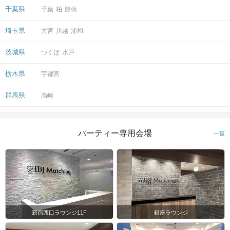
千葉県
千葉
柏
船橋
埼玉県
大宮
川越
浦和
茨城県
つくば
水戸
栃木県
宇都宮
群馬県
高崎
パーティー専用会場
一覧
新宿西口ラウンジ11F
銀座ラウンジ