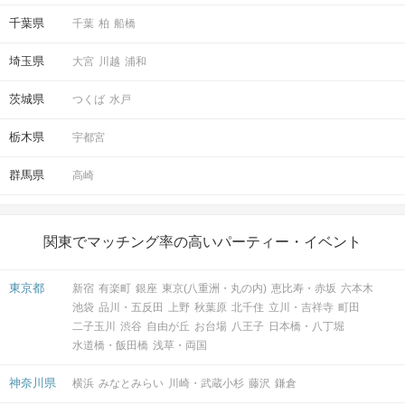
千葉県
千葉
柏
船橋
埼玉県
大宮
川越
浦和
茨城県
つくば
水戸
栃木県
宇都宮
群馬県
高崎
関東でマッチング率の高いパーティー・イベント
東京都
新宿
有楽町
銀座
東京(八重洲・丸の内)
恵比寿・赤坂
六本木
池袋
品川・五反田
上野
秋葉原
北千住
立川・吉祥寺
町田
二子玉川
渋谷
自由が丘
お台場
八王子
日本橋・八丁堀
水道橋・飯田橋
浅草・両国
神奈川県
横浜
みなとみらい
川崎・武蔵小杉
藤沢
鎌倉