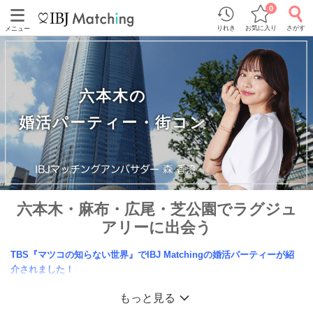
0
りれき
お気に入り
さがす
メニュー
六本木の
婚活パーティー・街コン
六本木・麻布・広尾・芝公園でラグジュ
アリーに出会う
TBS『マツコの知らない世界』でIBJ Matchingの婚活パーティーが紹
介されました！
六本木ヒルズや東京ミッドタウン等のデートスポットが人気の六本木・麻布・広尾・
もっと見る
芝公園エリア。