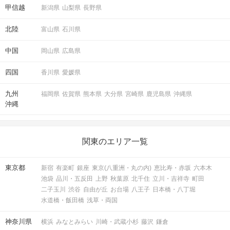
甲信越
新潟県
山梨県
長野県
北陸
富山県
石川県
中国
岡山県
広島県
四国
香川県
愛媛県
九州
福岡県
佐賀県
熊本県
大分県
宮崎県
鹿児島県
沖縄県
沖縄
関東のエリア一覧
東京都
新宿
有楽町
銀座
東京(八重洲・丸の内)
恵比寿・赤坂
六本木
池袋
品川・五反田
上野
秋葉原
北千住
立川・吉祥寺
町田
二子玉川
渋谷
自由が丘
お台場
八王子
日本橋・八丁堀
水道橋・飯田橋
浅草・両国
神奈川県
横浜
みなとみらい
川崎・武蔵小杉
藤沢
鎌倉