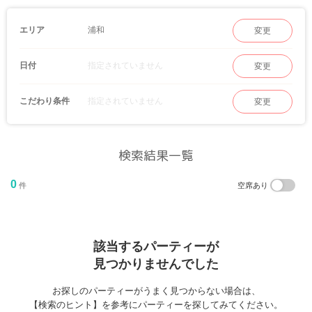
そんな浦和では、個室婚活パーティーが人気。結婚を意識したお付き合いがしたい
方、地元トークで共感しあえるお相手と出会いたい方にオススメのパーティーを多数
ご用意しております♪
浦和
エリア
変更
指定されていません
日付
変更
指定されていません
こだわり条件
変更
検索結果一覧
0
件
空席あり
該当するパーティーが
見つかりませんでした
お探しのパーティーがうまく見つからない場合は、
【検索のヒント】を参考にパーティーを探してみてください。