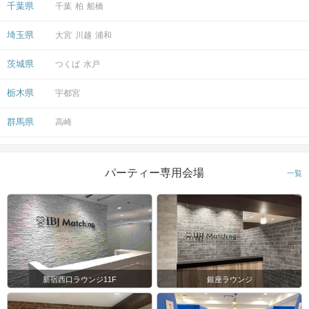
千葉県
千葉
柏
船橋
埼玉県
大宮
川越
浦和
茨城県
つくば
水戸
栃木県
宇都宮
群馬県
高崎
パーティー専用会場
一覧
新宿西口ラウンジ11F
銀座ラウンジ