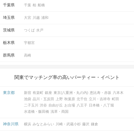
千葉県
千葉
柏
船橋
埼玉県
大宮
川越
浦和
茨城県
つくば
水戸
栃木県
宇都宮
群馬県
高崎
関東でマッチング率の高いパーティー・イベント
東京都
新宿
有楽町
銀座
東京(八重洲・丸の内)
恵比寿・赤坂
六本木
池袋
品川・五反田
上野
秋葉原
北千住
立川・吉祥寺
町田
二子玉川
渋谷
自由が丘
お台場
八王子
日本橋・八丁堀
水道橋・飯田橋
浅草・両国
神奈川県
横浜
みなとみらい
川崎・武蔵小杉
藤沢
鎌倉