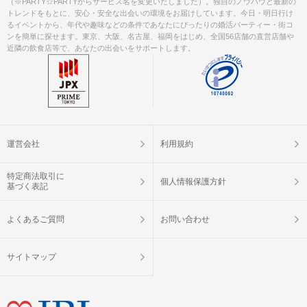
（※PARTY☆PARTYからサービス名を変更いたしました）。独自のノウハウと最新の
トレンドをもとに、安心・安全な出会いの環境をお届けしています。今日・明日行け
るイベントから、年代や趣味などの条件であなたにぴったりの婚活パーティー・街コ
ンを簡単に探せます。東京、大阪、名古屋、福岡をはじめ、全国56店舗の直営店舗や
近隣の飲食店等で、あなたの出会いをサポートします。
運営会社
利用規約
特定商法取引に
個人情報保護方針
基づく表記
よくあるご質問
お問い合わせ
サイトマップ