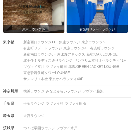
東京ラウンジ5F
有楽町リゾートラウンジ
東京都
新宿西口ラウンジ11F
銀座ラウンジ
東京ラウンジ5F
有楽町リゾートラウンジ
東京ラウンジ4F
有楽町ラウンジ
新宿南口ラウンジ6F
恵比寿アネックス
新宿/OAK LOUNGE
北千住ミルディス通りラウンジ
サンマリエ本社オペラシティ41F
ツヴァイ立川
ツヴァイ町田
赤坂/GREEN JACKET LOUNGE
東急歌舞伎町タワーLOUNGE
サンマリエ本社 東京オペラシティ40F
神奈川県
横浜ラウンジ
みなとみらいラウンジ
ツヴァイ藤沢
千葉県
千葉ラウンジ
ツヴァイ柏
ツヴァイ船橋
埼玉県
大宮ラウンジ
茨城県
つくば学園ラウンジ
ツヴァイ水戸