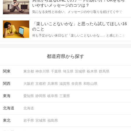
格的に始めようとしている方は、女性が異性を求めて出すサイン
いやすいメッセージのコツは？
をしっかりと理解し、正しい行動に移せるかどうかが重要。 この
気になる女性と出会い、メッセージのやり取りを続けてく中で
記事では、女性が話しかけて欲しい時に出すサインとその心理を
「この人いいな」と感じたら、次はデートに誘いたくなるもの。
詳しく解説した後、婚活イベントで実際にサインを受け取った場
しかし、中には「どう誘ったらいいの？」とお困りの男性もいら
合にどのような行動に繋げるべきかをご紹介していきます。
「楽しいことないかな」と思ったら試してほしい16
っしゃるのではないでしょうか。 そこで今回は、男性から女性へ
のこと
送るLINEでのデートの誘い方のコツをご紹介します。例文も混じ
何も予定がない休日など「楽しいことないかな…」と感じたこと
えながら解説するので、ぜひ参考にしてください。
がある人もいるのでは？ 日常が退屈に感じるなら、いますぐ楽し
いことを始めましょう！ いますぐ楽しい気分になれる対処法か
ら、恋愛・自分磨き・趣味などジャンル別の楽しいことまで、16
の楽しいことアイデアを集めました♪ いままさに楽しいことを探し
都道府県から探す
ている方は必見です。
関東
東京都
神奈川県
千葉県
埼玉県
茨城県
栃木県
群馬県
関西
大阪府
京都府
兵庫県
滋賀県
奈良県
和歌山県
東海
愛知県
静岡県
岐阜県
三重県
北海道
北海道
東北
岩手県
宮城県
福島県