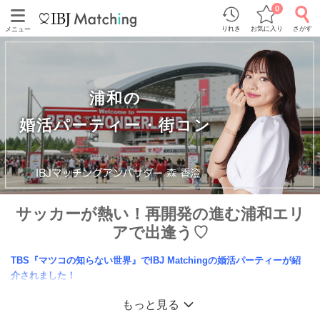
0
りれき
お気に入り
さがす
メニュー
浦和の
婚活パーティー・街コン
サッカーが熱い！再開発の進む浦和エリ
アで出逢う♡
TBS『マツコの知らない世界』でIBJ Matchingの婚活パーティーが紹
介されました！
浦和レッズが有名ですが、最近では「浦和センチュリーシティ」や「エイペックスタ
もっと見る
ワー浦和」など再開発が進んでいる浦和エリア。