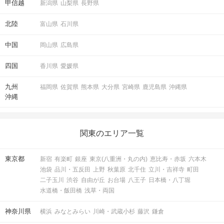
甲信越
新潟県
山梨県
長野県
北陸
富山県
石川県
中国
岡山県
広島県
四国
香川県
愛媛県
九州
福岡県
佐賀県
熊本県
大分県
宮崎県
鹿児島県
沖縄県
沖縄
関東のエリア一覧
東京都
新宿
有楽町
銀座
東京(八重洲・丸の内)
恵比寿・赤坂
六本木
池袋
品川・五反田
上野
秋葉原
北千住
立川・吉祥寺
町田
二子玉川
渋谷
自由が丘
お台場
八王子
日本橋・八丁堀
水道橋・飯田橋
浅草・両国
神奈川県
横浜
みなとみらい
川崎・武蔵小杉
藤沢
鎌倉