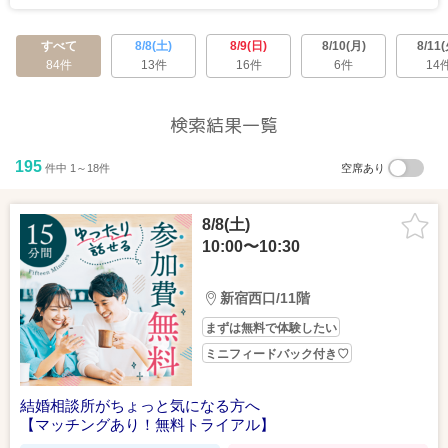
”価値観を重視して出会いたい”という方に向けた企画が豊富♪
＼マチアプの”並行したやり取り”が苦手な男女／
すべて
8/8(土)
8/9(日)
8/10(月)
8/11(
カーテン付きの半個室空間で、リラックスしながら参加できる♪
84件
13件
16件
6件
14
また、会場には専属スタッフが駐在しておりますので、
不明点があった際はスタッフへ気軽にお声がけください！
検索結果一覧
…もっと見る
195
件中 1～18件
空席あり
8/8(土)
2026/07/17（金）
GoogleMapで見る
詳しい行き方を見る
10:00〜10:30
一途で誠実な長く続く恋がしたい男女
新宿西口地上8番出口を出てまっすぐ3分進むだけ！
新宿西口/11階
左手に「ヨドバシカメラ」を抜けると「新宿郵便局」があります。
郵便局の通りを挟んだ向かい側のビル11階が新宿会場です。
まずは無料で体験したい
新宿駅西口の「ヨドバシカメラ」の方向に会場があります。
ミニフィードバック付き♡
【新宿区西新宿1-13-12 西新宿昭和ビル11階】
結婚相談所がちょっと気になる方へ
【マッチングあり！無料トライアル】