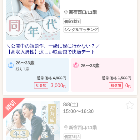
新宿西口/11階
個室8対8
シングルマッチング
＼公開中の話題作、一緒に観に行かない？／
【高収入男性】涼しい映画館で快適デート
26〜33歳
26〜33歳
残り1席
通常価格
4,900
円
通常価格
1,500
円
3,000
0
初参加
初参加
円
円
8/8(土)
15:00〜16:30
新宿西口/11階
個室8対8