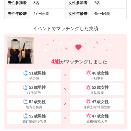
男性参加者
8名
女性参加者
7名
男性年齢層
47〜56歳
女性年齢層
45〜54歳
8番出口
から地上に出てください。
イベントでマッチングした実績
4組
がマッチングしました
51歳男性
48歳女性
その他
一般事務
52歳男性
52歳女性
銀行/証券
接客/販売
52歳男性
47歳女性
地方公務員
保育士/幼稚園教諭
52歳男性
47歳女性
旅行業/旅行代理
総務/法務/人事