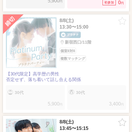
5,900
円
0
初参加
円
8/8(土)
13:30〜15:00
新宿西口/11階
個室8対8
複数マッチング
【30代限定】高学歴の男性
否定せず、落ち着いて話し合える関係
30代
30代
5,900
3,400
円
円
8/8(土)
13:45〜15:15