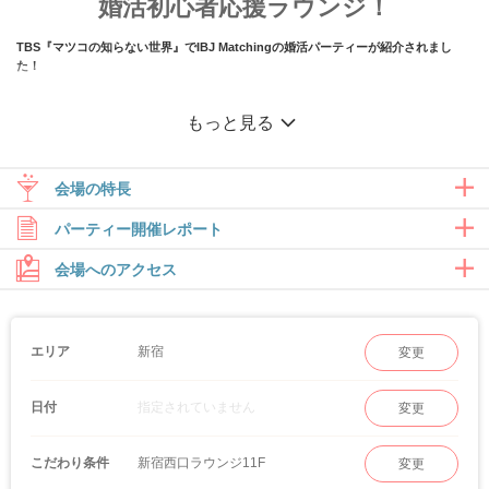
婚活初心者応援ラウンジ！
TBS『マツコの知らない世界』でIBJ Matchingの婚活パーティーが紹介されまし
た！
◆初参加数1位のIBJ店舗
もっと見る
同年代や価値観重視の企画など
婚活ビギナー特化型企画も多数ご用意！
相性のいいお相手と出会いやすい♪
会場の特長
◆カーテン付きの半個室空間
男女の席の間にカーテンをご用意！
パーティー開催レポート
パーティー開始前は自分だけの空間で、
マッチング投票中は周りを気にしなくていい♪
会場へのアクセス
新宿
エリア
変更
婚活を始めるなら、新宿西口ラウンジ！
指定されていません
日付
変更
＼初参加数1位のIBJ店舗 ／
新宿駅からも徒歩3分の好立地で、アクセスしやすい♪
新宿西口ラウンジ11F
こだわり条件
変更
2026/07/26（日）
「家事育児は協力しあいたい」「結婚後も仕事は続けたい」など