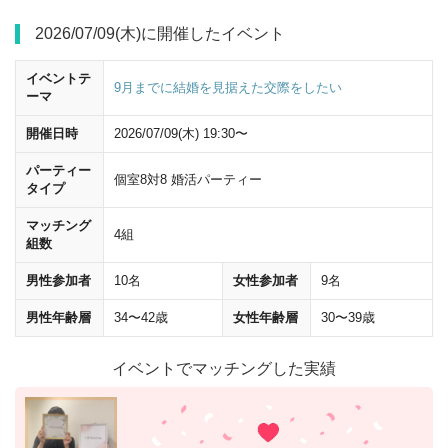
100ｍほど直進すると、右手に
新宿郵便局
が見えます。
2026/07/09(木)に開催したイベント
イベントテ
9月までに結婚を見据えた交際をしたい
ーマ
開催日時
2026/07/09(木) 19:30〜
パーティー
個室8対8 婚活パーティー
タイプ
マッチング
4組
組数
男性参加者
10名
女性参加者
9名
男性年齢層
34〜42歳
女性年齢層
30〜39歳
イベントでマッチングした実績
向かい側の炭火串焼テング酒場の右手にある
西新宿昭和ビル(NISHI‐
SHINJUKU SHOWA BUILDING)
の
11階
が会場です。