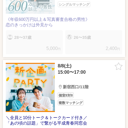
シングルマッチング
《年収600万円以上＆写真審査合格の男性》
恋のきっかけは外見から
28〜37歳
26〜35歳
5,000
2,400
円
円
8/8(土)
15:00〜17:00
新宿西口/11階
個室8対8
複数マッチング
＼全員と10分トーク＆トークカード付き／
「あの頃の話題」で繋がる平成青春同窓会