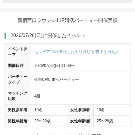
新宿西口ラウンジ11F婚活パーティー開催実績
2026/07/26(日)に開催したイベント
イベントテ
＼マチアプの”並行したやり取り”が苦手な男女／
ーマ
開催日時
2026/07/26(日) 11:00〜
パーティー
個室8対8 婚活パーティー
JR新宿駅西口改札を出たら、
東京都庁・中央公園方面
の 標識に従い左
タイプ
に曲がってください。
マッチング
4組
組数
男性参加者
10名
女性参加者
10名
男性年齢層
25〜29歳
女性年齢層
25〜29歳