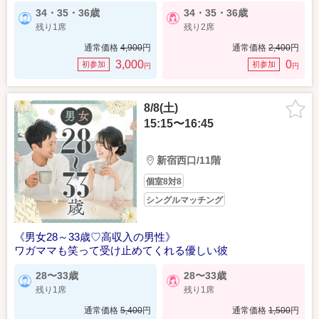
34・35・36歳
34・35・36歳
残り1席
残り2席
通常価格
4,900
円
通常価格
2,400
円
3,000
0
初参加
初参加
円
円
8/8(土)
15:15〜16:45
新宿西口/11階
個室8対8
シングルマッチング
《男女28～33歳♡高収入の男性》
ワガママも笑って受け止めてくれる優しい彼
28〜33歳
28〜33歳
残り1席
残り1席
通常価格
5,400
円
通常価格
1,500
円