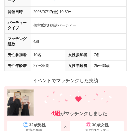
ーマ
開催日時
2026/07/17(金) 19:30〜
パーティー
個室8対8 婚活パーティー
タイプ
マッチング
4組
組数
東京都庁方面に進んでください。
男性参加者
10名
女性参加者
7名
男性年齢層
27〜35歳
女性年齢層
25〜33歳
イベントでマッチングした実績
4組
がマッチングしました
32歳男性
30歳女性
国家公務員
SE/プログラマー