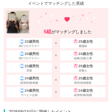
イベントでマッチングした実績
5組
がマッチングしました
23歳男性
25歳女性
SE/プログラマー
看護師
24歳男性
24歳女性
SE/プログラマー
総務/法務/人事
23歳男性
25歳女性
右手にある横断歩道を渡り、
道なりに直進
してください。
営業
栄養士
24歳男性
25歳女性
経理/財務/税務
研究/技術開発
24歳男性
24歳女性
サービス企画
経理/財務/税務
2026/06/14(日)に開催したイベント