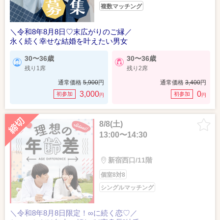
複数マッチング
＼令和8年8月8日♡末広がりのご縁／
永く続く幸せな結婚を叶えたい男女
30〜36歳
30〜36歳
残り1席
残り2席
通常価格
5,900
円
通常価格
3,400
円
3,000
0
初参加
初参加
円
円
8/8(土)
13:00〜14:30
新宿西口/11階
個室8対8
シングルマッチング
＼令和8年8月8日限定！∞に続く恋♡／