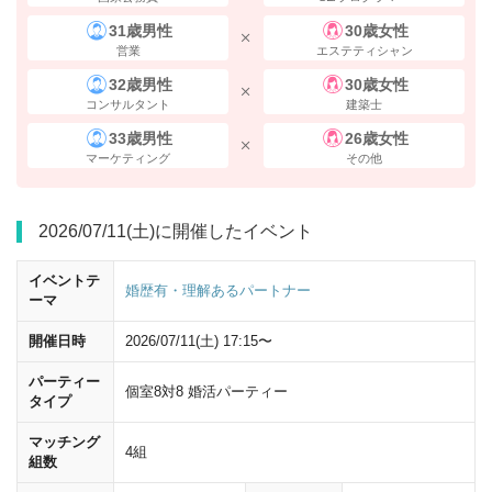
31歳男性
30歳女性
営業
エステティシャン
32歳男性
30歳女性
コンサルタント
建築士
33歳男性
26歳女性
出口7-9の方向へ右に曲がってください。
マーケティング
その他
2026/07/11(土)に開催したイベント
イベントテ
婚歴有・理解あるパートナー
ーマ
開催日時
2026/07/11(土) 17:15〜
パーティー
個室8対8 婚活パーティー
タイプ
マッチング
4組
組数