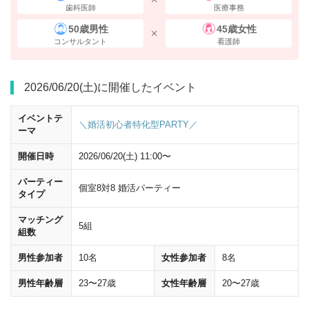
歯科医師
医療事務
50歳男性
45歳女性
コンサルタント
看護師
2026/06/20(土)に開催したイベント
イベントテ
＼婚活初心者特化型PARTY／
ーマ
開催日時
2026/06/20(土) 11:00〜
パーティー
個室8対8 婚活パーティー
タイプ
マッチング
5組
京王百貨店
に沿って進んでください。
組数
男性参加者
10名
女性参加者
8名
男性年齢層
23〜27歳
女性年齢層
20〜27歳