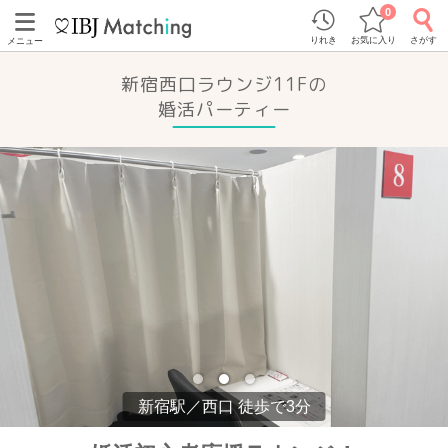
0
りれき
お気に入り
さがす
メニュー
新宿西口ラウンジ11Fの
婚活パーティー
新宿駅／西口 徒歩で3分