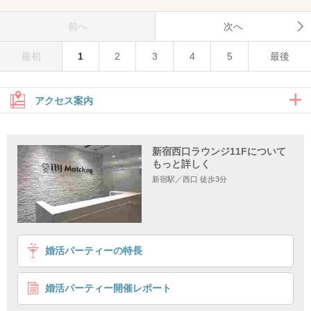
前へ
次へ
最初
1
2
3
4
5
最後
アクセス案内
地下ルート
新宿西口ラウンジ11Fについて
もっと詳しく
地上ルート
新宿駅／西口 徒歩3分
地下ルート
婚活パーティーの特長
婚活パーティー開催レポート