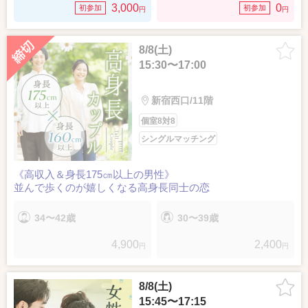
3,000
0
初参加
初参加
円
円
8/8(土)
15:30〜17:00
新宿西口/11階
個室8対8
シングルマッチング
《高収入＆身長175㎝以上の男性》
並んで歩くのが嬉しくなる高身長同士の恋
34〜42歳
30〜39歳
4,900
2,400
円
円
8/8(土)
15:45〜17:15