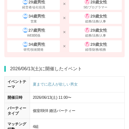
29歳男性
28歳女性
経営者/会社役員
SE/プログラマー
34歳男性
29歳女性
営業
総務/法務/人事
27歳男性
29歳女性
WEB関係
総務/法務/人事
34歳男性
29歳女性
研究/技術開発
経理/財務/税務
2026/06/13(土)に開催したイベント
イベントテ
夏までに恋人が欲しい男女
ーマ
開催日時
2026/06/13(土) 11:00〜
パーティー
個室8対8 婚活パーティー
タイプ
マッチング
4組