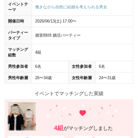
イベントテ
働きながら自然に結婚を考えられる男女
ーマ
開催日時
2026/06/13(土) 17:00〜
パーティー
個室8対8 婚活パーティー
向かい側の炭火串焼テング酒場の右手にある
西新宿昭和ビル(NISHI‐
タイプ
SHINJUKU SHOWA BUILDING)
の
11階
が会場です。
マッチング
4組
組数
住所
男性参加者
6名
女性参加者
6名
〒160-0023 東京都新宿区西新宿1-13-12 西新宿昭和ビル11階
男性年齢層
26〜34歳
女性年齢層
24〜31歳
イベントでマッチングした実績
4組
がマッチングしました