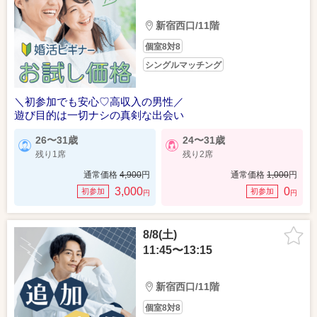
新宿西口/11階
個室8対8
シングルマッチング
＼初参加でも安心♡高収入の男性／
遊び目的は一切ナシの真剣な出会い
26〜31歳
24〜31歳
残り1席
残り2席
通常価格
4,900
円
通常価格
1,000
円
3,000
0
初参加
初参加
円
円
8/8(土)
11:45〜13:15
新宿西口/11階
個室8対8