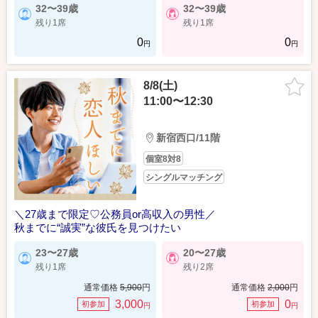
新宿南口ラウンジ6F
恵比寿アネックス
32〜39歳
32〜39歳
残り1席
残り1席
2026/07/11（土）
0
0
円
円
婚歴有・理解あるパートナー
8/8(土)
11:00〜12:30
新宿西口/11階
個室8対8
シングルマッチング
＼27歳まで限定♡公務員or高収入の男性／
秋までに“誠実”な彼氏を見つけたい
23〜27歳
20〜27歳
残り1席
残り2席
通常価格
5,900
円
通常価格
2,000
円
3,000
0
初参加
初参加
円
円