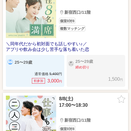
新宿西口/11階
個室8対8
複数マッチング
＼同年代だから初対面でも話しやすい♪／
アプリや飲み会は少し苦手な落ち着いた恋
25〜29歳
25〜29歳
締め切り
通常価格
5,400
円
1,500
円
3,000
初参加
円
8/8(土)
17:00〜18:30
新宿西口/11階
個室8対8