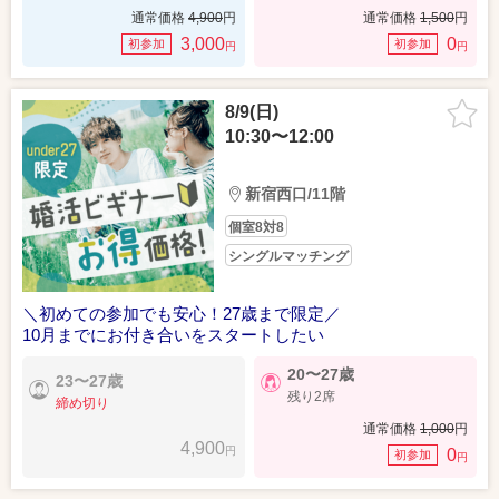
通常価格
4,900
円
通常価格
1,500
円
3,000
0
初参加
初参加
円
円
8/9(日)
10:30〜12:00
新宿西口/11階
個室8対8
シングルマッチング
＼初めての参加でも安心！27歳まで限定／
10月までにお付き合いをスタートしたい
20〜27歳
23〜27歳
残り2席
締め切り
通常価格
1,000
円
4,900
円
0
初参加
円