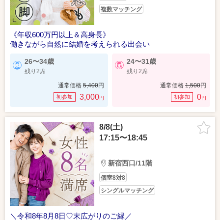
複数マッチング
《年収600万円以上＆高身長》
働きながら自然に結婚を考えられる出会い
26〜34歳
24〜31歳
残り2席
残り2席
通常価格
5,400
円
通常価格
1,500
円
3,000
0
初参加
初参加
円
円
8/8(土)
17:15〜18:45
新宿西口/11階
個室8対8
シングルマッチング
＼令和8年8月8日♡末広がりのご縁／