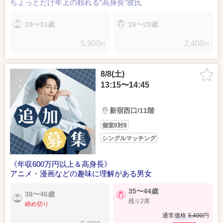
ちょっとだけ年上の頼れる“高身長”彼氏
28〜31歳
26〜29歳
5,900
2,400
円
円
8/8(土)
13:15〜14:45
新宿西口/11階
個室8対8
シングルマッチング
《年収600万円以上＆高身長》
アニメ・漫画などの趣味に理解がある男女
35〜44歳
38〜46歳
残り2席
締め切り
通常価格
3,400
円