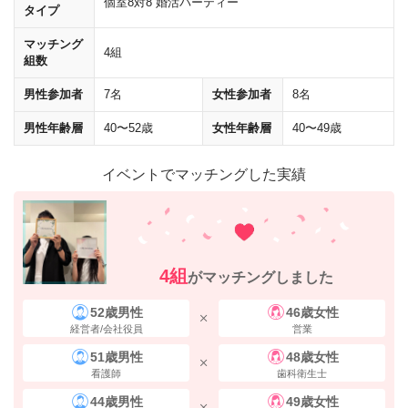
個室8対8 婚活パーティー
タイプ
マッチング
4組
組数
男性参加者
7名
女性参加者
8名
男性年齢層
40〜52歳
女性年齢層
40〜49歳
イベントでマッチングした実績
4組
がマッチングしました
52歳男性
46歳女性
経営者/会社役員
営業
新宿駅西口から
京王百貨店方面
へ向かってください。
51歳男性
48歳女性
看護師
歯科衛生士
44歳男性
49歳女性