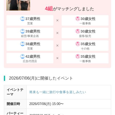
4組
がマッチングしました
地上ルート
37歳男性
30歳女性
営業
一般事務
39歳男性
30歳女性
経営/事業企画
接客/販売
38歳男性
35歳女性
営業
その他
42歳男性
35歳女性
広告代理店
一般事務
2026/07/06(月)に開催したイベント
イベントテ
将来も一緒に旅行や食事を楽しみたい
ーマ
開催日時
2026/07/06(月) 15:00〜
新宿駅西口からヨドバシカメラの方向
へ進んでください。
パーティー