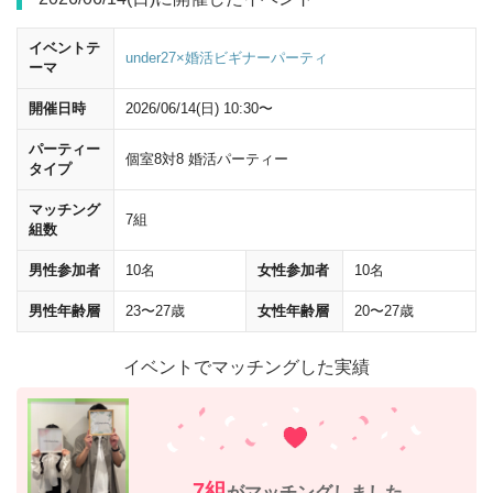
イベントテ
under27×婚活ビギナーパーティ
ーマ
開催日時
2026/06/14(日) 10:30〜
パーティー
個室8対8 婚活パーティー
タイプ
マッチング
7組
組数
ヨドバシカメラ
を左手にそのまま進んでください。
男性参加者
10名
女性参加者
10名
男性年齢層
23〜27歳
女性年齢層
20〜27歳
イベントでマッチングした実績
7組
がマッチングしました