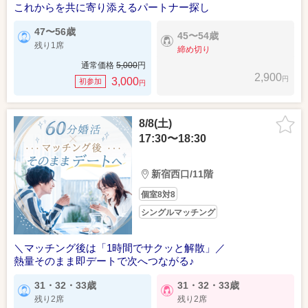
これからを共に寄り添えるパートナー探し
47〜56歳
45〜54歳
残り1席
締め切り
通常価格
5,000
円
2,900
円
3,000
初参加
円
8/8(土)
17:30〜18:30
新宿西口/11階
個室8対8
シングルマッチング
＼マッチング後は「1時間でサクッと解散」／
熱量そのまま即デートで次へつながる♪
31・32・33歳
31・32・33歳
残り2席
残り2席