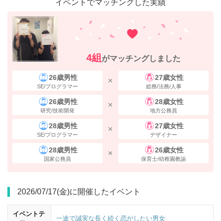
イベントでマッチングした実績
4組
がマッチングしました
26歳男性
27歳女性
SE/プログラマー
総務/法務/人事
26歳男性
28歳女性
研究/技術開発
地方公務員
東京都庁・中央公園方面の方向へ斜め右へ進んでください。
28歳男性
27歳女性
SE/プログラマー
デザイナー
28歳男性
26歳女性
国家公務員
保育士/幼稚園教諭
2026/07/17(金)に開催したイベント
イベントテ
一途で誠実な長く続く恋がしたい男女