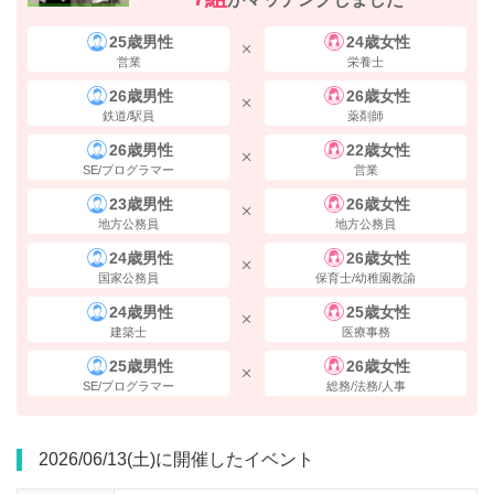
25歳男性
24歳女性
営業
栄養士
26歳男性
26歳女性
鉄道/駅員
薬剤師
26歳男性
22歳女性
SE/プログラマー
営業
100ｍほど直進すると、右手に
「新宿郵便局」
が見えます。
23歳男性
26歳女性
地方公務員
地方公務員
24歳男性
26歳女性
国家公務員
保育士/幼稚園教諭
24歳男性
25歳女性
建築士
医療事務
25歳男性
26歳女性
SE/プログラマー
総務/法務/人事
2026/06/13(土)に開催したイベント