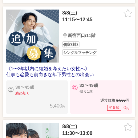
8/8(土)
11:15〜12:45
新宿西口/11階
個室8対8
シングルマッチング
《1〜2年以内に結婚を考えたい女性へ》
仕事も恋愛も前向きな年下男性との出会い
32〜49歳
30〜45歳
残り1席
締め切り
通常価格
3,500
円
5,400
円
0
初参加
円
8/8(土)
11:30〜13:00