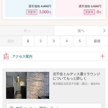
通常価格
4,400
円
通常価格
1,500
円
3,000
0
初参加
初参加
円
円
前へ
次へ
最初
1
2
3
4
5
最後
アクセス案内
北千住ミルディス通りラウンジ
JR北千住駅西口から
についてもっと詳しく
東京都足立区北千住駅（西口） 徒歩4分