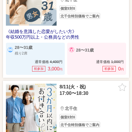
個室8対8
北千住特別価格でご案内
《結婚を意識した恋愛がしたい方》
年収500万円以上・公務員などの男性
28〜31歳
28〜31歳
残り2席
通常価格
4,400
円
通常価格
1,000
円
3,000
0
初参加
初参加
円
円
8/11(火・祝)
17:00〜18:30
北千住
個室8対8
北千住特別価格でご案内