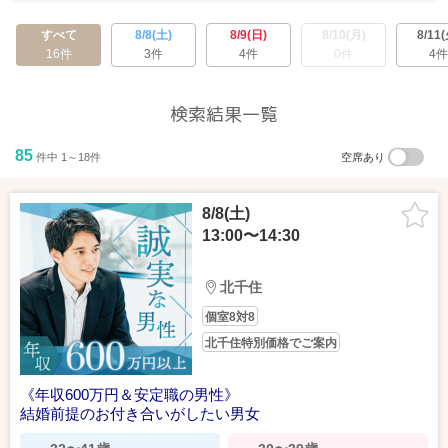
すべて
8/8(土)
8/9(日)
8/10(月)
8/11(
16件
3件
4件
0件
4件
検索結果一覧
85
件中 1～18件
空席あり
8/8(土)
GoogleMapで見る
詳しい行き方を見る
13:00〜14:30
【北千住ミルディス通りラウンジ】
北千住
東京都足立区千住4-20-13 織畑ビル1階
交通アクセス：JR北千住駅4分、東京メトロ千代田線北千住駅4分
個室8対8
北千住特別価格でご案内
《年収600万円＆安定職の男性》
結婚前提のお付き合いがしたい男女