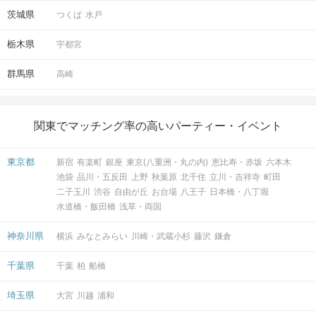
茨城県
つくば
水戸
栃木県
宇都宮
群馬県
高崎
関東でマッチング率の高いパーティー・イベント
東京都
新宿
有楽町
銀座
東京(八重洲・丸の内)
恵比寿・赤坂
六本木
池袋
品川・五反田
上野
秋葉原
北千住
立川・吉祥寺
町田
二子玉川
渋谷
自由が丘
お台場
八王子
日本橋・八丁堀
水道橋・飯田橋
浅草・両国
神奈川県
横浜
みなとみらい
川崎・武蔵小杉
藤沢
鎌倉
千葉県
千葉
柏
船橋
埼玉県
大宮
川越
浦和