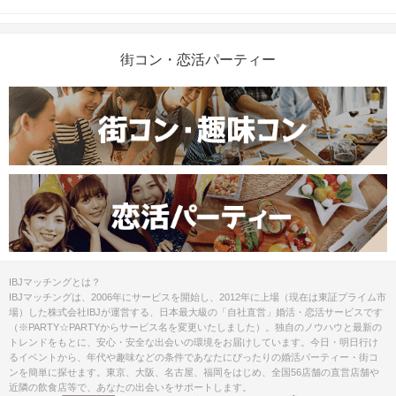
街コン・恋活パーティー
IBJマッチングとは？
IBJマッチングは、2006年にサービスを開始し、2012年に上場（現在は東証プライム市
場）した株式会社IBJが運営する、日本最大級の「自社直営」婚活・恋活サービスです
（※PARTY☆PARTYからサービス名を変更いたしました）。独自のノウハウと最新の
トレンドをもとに、安心・安全な出会いの環境をお届けしています。今日・明日行け
るイベントから、年代や趣味などの条件であなたにぴったりの婚活パーティー・街コ
ンを簡単に探せます。東京、大阪、名古屋、福岡をはじめ、全国56店舗の直営店舗や
近隣の飲食店等で、あなたの出会いをサポートします。