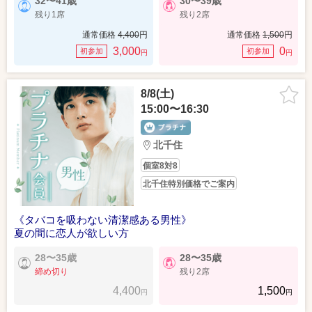
32〜41歳
30〜39歳
残り1席
残り2席
通常価格
4,400
円
通常価格
1,500
円
3,000
0
初参加
初参加
円
円
8/8(土)
15:00〜16:30
北千住
個室8対8
北千住特別価格でご案内
《タバコを吸わない清潔感ある男性》
夏の間に恋人が欲しい方
28〜35歳
28〜35歳
締め切り
残り2席
4,400
1,500
円
円