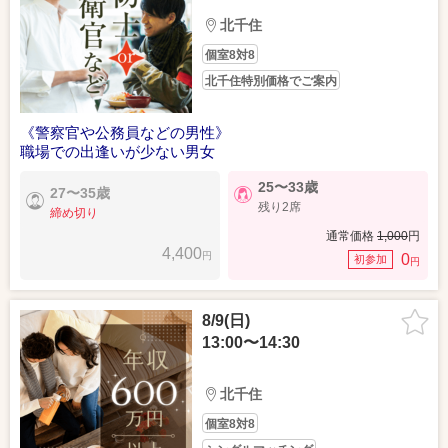
北千住
個室8対8
北千住特別価格でご案内
《警察官や公務員などの男性》
職場での出逢いが少ない男女
25〜33歳
27〜35歳
残り2席
締め切り
通常価格
1,000
円
4,400
円
0
初参加
円
8/9(日)
13:00〜14:30
北千住
個室8対8