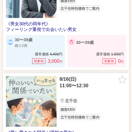
個室8対8
北千住特別価格でご案内
《男女30代の同年代》
フィーリング重視で出会いたい男女
30〜39歳
30〜39歳
残り2席
通常価格
4,400
円
通常価格
1,500
円
3,000
0
初参加
初参加
円
円
8/16(日)
11:00〜12:30
北千住
個室8対8
北千住特別価格でご案内