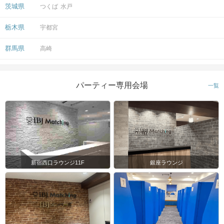
茨城県
つくば
水戸
栃木県
宇都宮
群馬県
高崎
パーティー専用会場
一覧
新宿西口ラウンジ11F
銀座ラウンジ