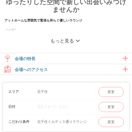
ゆったりした空間で新しい出会いみつけ
ませんか
アットホームな雰囲気で緊張も和らぐ優しいラウンジ
【会場】
駅から徒歩4分の好立地！
もっと見る
アットホームで安心感ある雰囲気が特徴。
トークタイムでは二人だけの空間をお届けいたします。
【ここでしかない限定企画】
会場の特長
「お酒を飲みながら話す」カジュアルな出会いや
「マッチング後、そのままお出かけ企画」など
会場へのアクセス
北千住ラウンジのパーティーに参加される方は、常磐線など近隣にお住
世代に合わせた様々な企画をご用意しております。
まい/お勤めの方がほとんど！
【最後に担当スタッフより】
お相手さまとの距離が近いからこそ、マッチング後の進展も早いのが特
「環境や価値観」を理解してくれる方との出会いなど、
徴です。
一人ひとりの気持ちに寄り添ったご縁を繋げるようサポートさせていただきます。
北千住
エリア
変更
真剣度も高いので結婚を考えている方は一度ご来場してみてはいかがで
しょうか。
心よりお待ちしております。
指定されていません
日付
変更
北千住ミルディス通りラウンジ
こだわり条件
変更