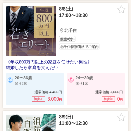
8/8(土)
17:00〜18:30
北千住
個室8対8
北千住特別価格でご案内
《年収800万円以上の家庭を任せたい男性》
結婚したら家庭を支えたい
26〜36歳
24〜30歳
残り2席
残り1席
通常価格
4,400
円
通常価格
1,000
円
3,000
0
初参加
初参加
円
円
8/9(日)
11:00〜12:30