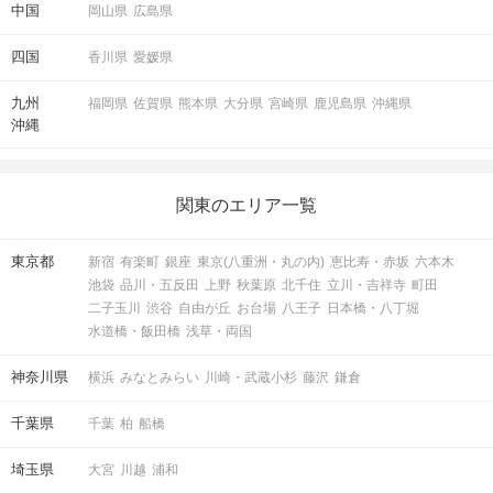
中国
岡山県
広島県
四国
香川県
愛媛県
九州
福岡県
佐賀県
熊本県
大分県
宮崎県
鹿児島県
沖縄県
沖縄
関東のエリア一覧
東京都
新宿
有楽町
銀座
東京(八重洲・丸の内)
恵比寿・赤坂
六本木
池袋
品川・五反田
上野
秋葉原
北千住
立川・吉祥寺
町田
二子玉川
渋谷
自由が丘
お台場
八王子
日本橋・八丁堀
水道橋・飯田橋
浅草・両国
神奈川県
横浜
みなとみらい
川崎・武蔵小杉
藤沢
鎌倉
千葉県
千葉
柏
船橋
埼玉県
大宮
川越
浦和