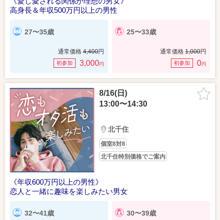
《愛し愛される関係が理想の男女》
高身長＆年収500万円以上の男性
27〜35歳
25〜33歳
通常価格
4,400
円
通常価格
1,000
円
3,000
0
初参加
初参加
円
円
8/16(日)
13:00〜14:30
北千住
個室8対8
北千住特別価格でご案内
《年収600万円以上の男性》
恋人と一緒に趣味を楽しみたい男女
32〜41歳
30〜39歳