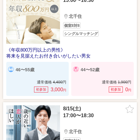
15:00〜16:30
北千住
個室8対8
シングルマッチング
《年収800万円以上の男性》
将来を見据えたお付き合いがしたい男女
46〜55歳
44〜52歳
通常価格
4,400
円
通常価格
1,900
円
3,000
0
初参加
初参加
円
円
8/15(土)
17:00〜18:30
北千住