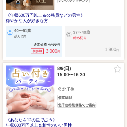
シングルマッチング
《年収600万円以上＆公務員などの男性》
穏やかな人が好きな方
40〜51歳
37〜49歳
残り2席
締め切り
通常価格
4,400
円
1,900
円
3,000
初参加
円
8/9(日)
15:00〜16:30
北千住
個室8対8
北千住特別価格でご案内
《あなたを12の星で占う》
年収600万円以上＆相性のいい男性