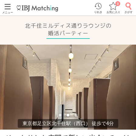
0
りれき
お気に入り
さがす
メニュー
北千住ミルディス通りラウンジの
婚活パーティー
東京都足立区北千住駅（西口） 徒歩で4分