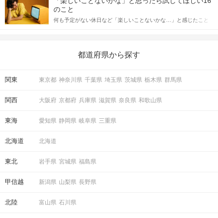
「楽しいことないかな」と思ったら試してほしい16
っしゃるのではないでしょうか。 そこで今回は、男性から女性へ
のこと
送るLINEでのデートの誘い方のコツをご紹介します。例文も混じ
何も予定がない休日など「楽しいことないかな…」と感じたこと
えながら解説するので、ぜひ参考にしてください。
がある人もいるのでは？ 日常が退屈に感じるなら、いますぐ楽し
いことを始めましょう！ いますぐ楽しい気分になれる対処法か
ら、恋愛・自分磨き・趣味などジャンル別の楽しいことまで、16
の楽しいことアイデアを集めました♪ いままさに楽しいことを探し
都道府県から探す
ている方は必見です。
関東
東京都
神奈川県
千葉県
埼玉県
茨城県
栃木県
群馬県
関西
大阪府
京都府
兵庫県
滋賀県
奈良県
和歌山県
東海
愛知県
静岡県
岐阜県
三重県
北海道
北海道
東北
岩手県
宮城県
福島県
甲信越
新潟県
山梨県
長野県
北陸
富山県
石川県