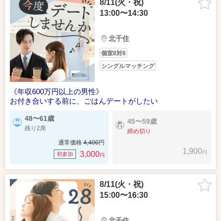
8/11(火・祝)
13:00〜14:30
北千住
個室8対8
シングルマッチング
《年収600万円以上の男性》
お付き合いする前に、ごはんデートがしたい
48〜61歳
45〜59歳
残り2席
締め切り
通常価格
4,400
円
1,900
円
3,000
初参加
円
8/11(火・祝)
15:00〜16:30
北千住