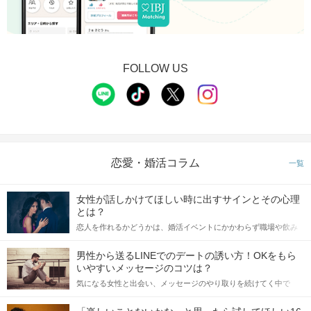
FOLLOW US
恋愛・婚活コラム
一覧
女性が話しかけてほしい時に出すサインとその心理
とは？
恋人を作れるかどうかは、婚活イベントにかかわらず職場や飲み
会の場で女性が話しかけて欲しい時に出すサインに、早く気づい
てアプローチできるかにも左右されます。 これから恋人作りを本
男性から送るLINEでのデートの誘い方！OKをもら
格的に始めようとしている方は、女性が異性を求めて出すサイン
いやすいメッセージのコツは？
をしっかりと理解し、正しい行動に移せるかどうかが重要。 この
気になる女性と出会い、メッセージのやり取りを続けてく中で
記事では、女性が話しかけて欲しい時に出すサインとその心理を
「この人いいな」と感じたら、次はデートに誘いたくなるもの。
詳しく解説した後、婚活イベントで実際にサインを受け取った場
しかし、中には「どう誘ったらいいの？」とお困りの男性もいら
合にどのような行動に繋げるべきかをご紹介していきます。