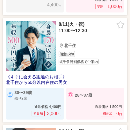
4,400
円
1,000
早割
円
8/11(火・祝)
11:00〜12:30
北千住
個室8対8
北千住特別価格でご案内
《すぐに会える距離のお相手》
北千住から50分以内在住の男女
30〜39歳
28〜37歳
残り2席
通常価格
4,400
円
通常価格
1,500
円
3,000
0
初参加
初参加
円
円