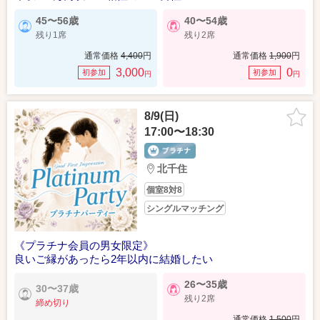
45〜56歳
40〜54歳
残り1席
残り2席
通常価格
4,400
円
通常価格
1,900
円
3,000
0
初参加
初参加
円
円
8/9(日)
17:00〜18:30
北千住
個室8対8
シングルマッチング
《プラチナ会員の男女限定》
良いご縁があったら2年以内に結婚したい
26〜35歳
30〜37歳
残り2席
締め切り
通常価格
1,500
円