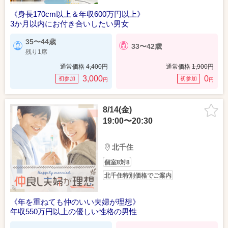
《身長170cm以上＆年収600万円以上》
3か月以内にお付き合いしたい男女
35〜44歳
33〜42歳
残り1席
通常価格
4,400
円
通常価格
1,900
円
3,000
0
初参加
初参加
円
円
8/14(金)
19:00〜20:30
北千住
個室8対8
北千住特別価格でご案内
《年を重ねても仲のいい夫婦が理想》
年収550万円以上の優しい性格の男性