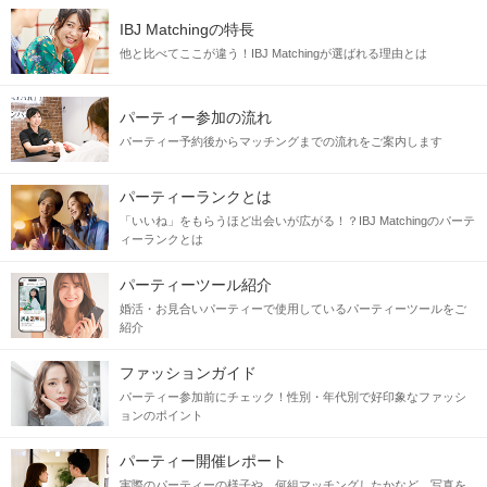
横断歩道を渡り、
ココカラファイン
を
右に曲がって
直進します。
IBJ Matchingの特長
他と比べてここが違う！IBJ Matchingが選ばれる理由とは
パーティー参加の流れ
パーティー予約後からマッチングまでの流れをご案内します
パーティーランクとは
「いいね」をもらうほど出会いが広がる！？IBJ Matchingのパーテ
ィーランクとは
パーティーツール紹介
婚活・お見合いパーティーで使用しているパーティーツールをご
紹介
ファッションガイド
パーティー参加前にチェック！性別・年代別で好印象なファッシ
ョンのポイント
URBAIN HOTELS
の手前を、左に曲がります。
パーティー開催レポート
実際のパーティーの様子や、何組マッチングしたかなど、写真を