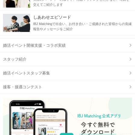
交えてご紹介します
しあわせエピソード
IBJ Matchingで出会い、お付き合い・ご成婚された皆様からの良縁
報告やメッセージをご紹介
婚活イベント開催支援・コラボ実績
スタッフ紹介
婚活イベントスタッフ募集
接客・接遇コンテスト
鈴木動物病院
の前の道を少し進むと、右側に
北千住ミルディス通りラウ
ンジ
がございます。
住所
〒120-0034 東京都足立区千住4-20-13 織畑ビル1階