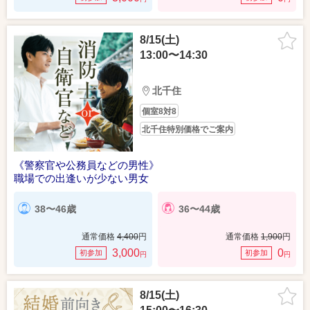
8/15(土)
13:00〜14:30
北千住
個室8対8
北千住特別価格でご案内
《警察官や公務員などの男性》
職場での出逢いが少ない男女
38〜46歳
36〜44歳
通常価格
4,400
円
通常価格
1,900
円
3,000
0
初参加
初参加
円
円
8/15(土)