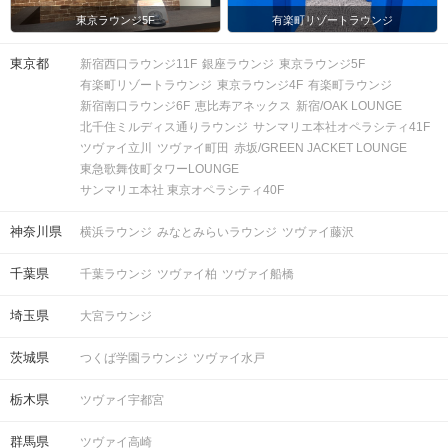
東京ラウンジ5F
有楽町リゾートラウンジ
東京都
新宿西口ラウンジ11F
銀座ラウンジ
東京ラウンジ5F
有楽町リゾートラウンジ
東京ラウンジ4F
有楽町ラウンジ
新宿南口ラウンジ6F
恵比寿アネックス
新宿/OAK LOUNGE
北千住ミルディス通りラウンジ
サンマリエ本社オペラシティ41F
ツヴァイ立川
ツヴァイ町田
赤坂/GREEN JACKET LOUNGE
東急歌舞伎町タワーLOUNGE
サンマリエ本社 東京オペラシティ40F
神奈川県
横浜ラウンジ
みなとみらいラウンジ
ツヴァイ藤沢
千葉県
千葉ラウンジ
ツヴァイ柏
ツヴァイ船橋
埼玉県
大宮ラウンジ
茨城県
つくば学園ラウンジ
ツヴァイ水戸
栃木県
ツヴァイ宇都宮
群馬県
ツヴァイ高崎