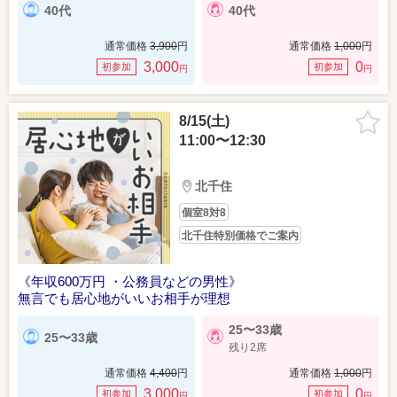
40代
40代
通常価格
3,900
円
通常価格
1,000
円
3,000
0
初参加
初参加
円
円
8/15(土)
11:00〜12:30
北千住
個室8対8
北千住特別価格でご案内
《年収600万円 ・公務員などの男性》
無言でも居心地がいいお相手が理想
25〜33歳
25〜33歳
残り2席
通常価格
4,400
円
通常価格
1,000
円
3,000
0
初参加
初参加
円
円