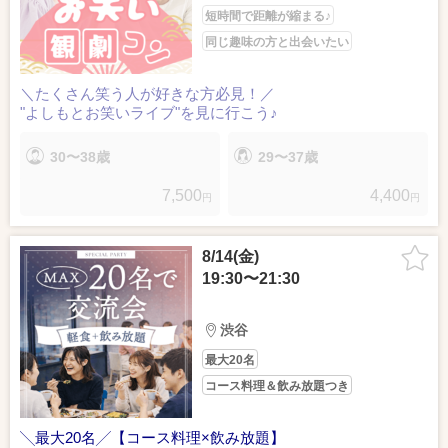
短時間で距離が縮まる♪
同じ趣味の方と出会いたい
＼たくさん笑う人が好きな方必見！／
"よしもとお笑いライブ"を見に行こう♪
30〜38歳
29〜37歳
7,500
4,400
円
円
8/14(金)
19:30〜21:30
渋谷
最大20名
コース料理＆飲み放題つき
╲最大20名╱【コース料理×飲み放題】