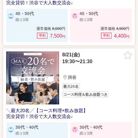
完全貸切！渋谷で大人数交流会♩
40・50代
40・50代
残り3席
残り3席
通常価格
8,000
円
通常価格
4,900
円
7,500
4,400
早割
早割
円
円
8/21(金)
19:30〜21:30
渋谷
最大20名
コース料理＆飲み放題つき
╲最大20名╱【コース料理×飲み放題】
完全貸切！渋谷で大人数交流会♩
30代・40代
30代・40代
残り3席
残り3席