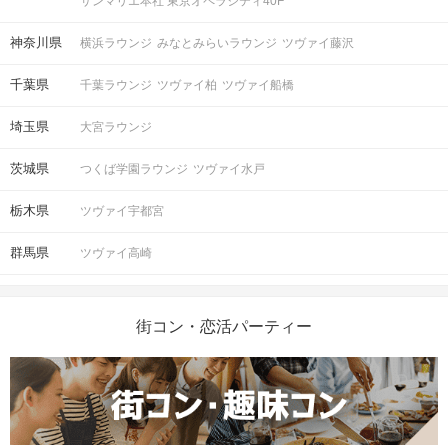
サンマリエ本社 東京オペラシティ40F
神奈川県
横浜ラウンジ
みなとみらいラウンジ
ツヴァイ藤沢
千葉県
千葉ラウンジ
ツヴァイ柏
ツヴァイ船橋
埼玉県
大宮ラウンジ
茨城県
つくば学園ラウンジ
ツヴァイ水戸
栃木県
ツヴァイ宇都宮
群馬県
ツヴァイ高崎
街コン・恋活パーティー