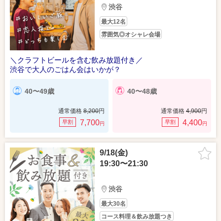
渋谷
最大12名
雰囲気◎オシャレ会場
＼クラフトビールを含む飲み放題付き／
渋谷で大人のごはん会はいかが？
40〜49歳
40〜48歳
通常価格
8,200
円
通常価格
4,900
円
7,700
4,400
早割
早割
円
円
9/18(金)
19:30〜21:30
渋谷
最大30名
コース料理＆飲み放題つき