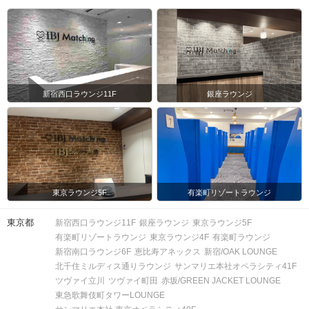
新宿西口ラウンジ11F
銀座ラウンジ
東京ラウンジ5F
有楽町リゾートラウンジ
東京都
新宿西口ラウンジ11F
銀座ラウンジ
東京ラウンジ5F
有楽町リゾートラウンジ
東京ラウンジ4F
有楽町ラウンジ
新宿南口ラウンジ6F
恵比寿アネックス
新宿/OAK LOUNGE
北千住ミルディス通りラウンジ
サンマリエ本社オペラシティ41F
ツヴァイ立川
ツヴァイ町田
赤坂/GREEN JACKET LOUNGE
東急歌舞伎町タワーLOUNGE