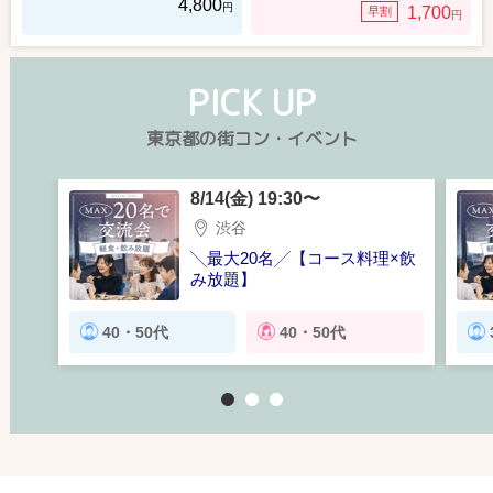
4,800
円
1,700
早割
円
PICK UP
東京都の街コン・イベント
8/14(金) 19:30〜
渋谷
╲最大20名╱【コース料理×飲
み放題】
完全貸切！渋谷で大人数交流会
♩
40・50代
40・50代
1
2
3