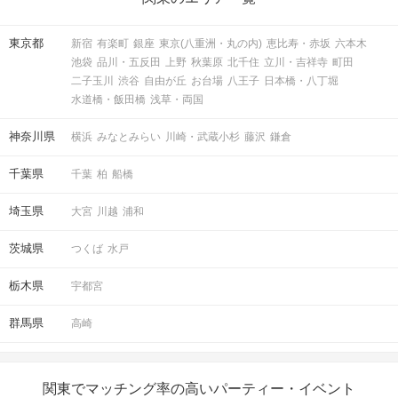
東京都
新宿
有楽町
銀座
東京(八重洲・丸の内)
恵比寿・赤坂
六本木
池袋
品川・五反田
上野
秋葉原
北千住
立川・吉祥寺
町田
二子玉川
渋谷
自由が丘
お台場
八王子
日本橋・八丁堀
水道橋・飯田橋
浅草・両国
神奈川県
横浜
みなとみらい
川崎・武蔵小杉
藤沢
鎌倉
千葉県
千葉
柏
船橋
埼玉県
大宮
川越
浦和
茨城県
つくば
水戸
栃木県
宇都宮
群馬県
高崎
関東でマッチング率の高いパーティー・イベント