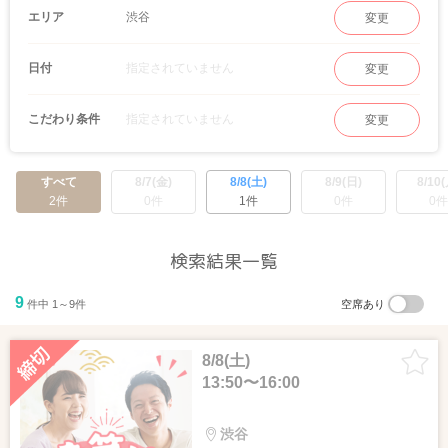
マッチング後は、渋谷近辺にあるお洒落なカフェやレストランでデートもできちゃ
渋谷
エリア
変更
う！渋谷ヒカリエ、ミヤシタパーク、渋谷スクランブルスクエアなどワンランク上の
デートを。
指定されていません
日付
変更
指定されていません
こだわり条件
変更
すべて
8/7(金)
8/8(土)
8/9(日)
8/10(
2件
0件
1件
0件
0件
検索結果一覧
9
件中 1～9件
空席あり
8/8(土)
13:50〜16:00
渋谷