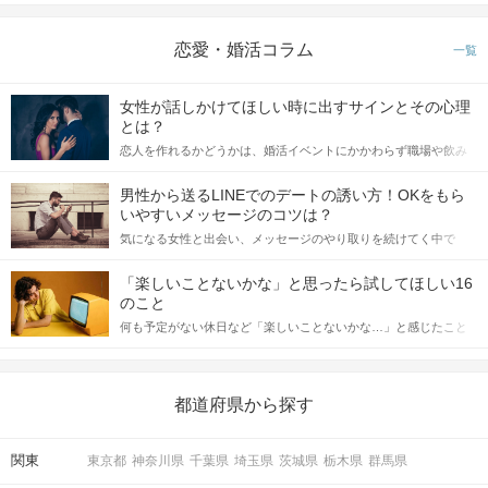
恋愛・婚活コラム
一覧
女性が話しかけてほしい時に出すサインとその心理
とは？
恋人を作れるかどうかは、婚活イベントにかかわらず職場や飲み
会の場で女性が話しかけて欲しい時に出すサインに、早く気づい
てアプローチできるかにも左右されます。 これから恋人作りを本
男性から送るLINEでのデートの誘い方！OKをもら
格的に始めようとしている方は、女性が異性を求めて出すサイン
いやすいメッセージのコツは？
をしっかりと理解し、正しい行動に移せるかどうかが重要。 この
気になる女性と出会い、メッセージのやり取りを続けてく中で
記事では、女性が話しかけて欲しい時に出すサインとその心理を
「この人いいな」と感じたら、次はデートに誘いたくなるもの。
詳しく解説した後、婚活イベントで実際にサインを受け取った場
しかし、中には「どう誘ったらいいの？」とお困りの男性もいら
合にどのような行動に繋げるべきかをご紹介していきます。
「楽しいことないかな」と思ったら試してほしい16
っしゃるのではないでしょうか。 そこで今回は、男性から女性へ
のこと
送るLINEでのデートの誘い方のコツをご紹介します。例文も混じ
何も予定がない休日など「楽しいことないかな…」と感じたこと
えながら解説するので、ぜひ参考にしてください。
がある人もいるのでは？ 日常が退屈に感じるなら、いますぐ楽し
いことを始めましょう！ いますぐ楽しい気分になれる対処法か
ら、恋愛・自分磨き・趣味などジャンル別の楽しいことまで、16
の楽しいことアイデアを集めました♪ いままさに楽しいことを探し
都道府県から探す
ている方は必見です。
関東
東京都
神奈川県
千葉県
埼玉県
茨城県
栃木県
群馬県