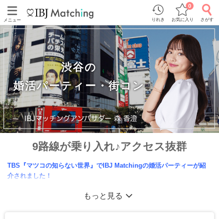
0
りれき
お気に入り
さがす
メニュー
渋谷の
婚活パーティー・街コン
9路線が乗り入れ♪アクセス抜群
TBS『マツコの知らない世界』でIBJ Matchingの婚活パーティーが紹
介されました！
渋谷・青山の婚活パーティー・恋活エンタメイベントの一覧。
もっと見る
にぎやかで若年層で集うイメージですが、企業家や外資系企業、大手企業が集まりハ
イセンスな方が行き交う街として注目。オシャレな店舗で多彩なディナー企画をご用
意。多彩な趣味コンをはじめ、新しい企画もたくさん♪