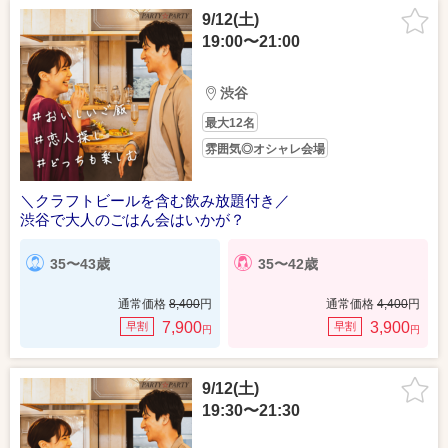
9/12(土)
19:00〜21:00
渋谷
最大12名
雰囲気◎オシャレ会場
＼クラフトビールを含む飲み放題付き／
渋谷で大人のごはん会はいかが？
35〜43歳
35〜42歳
通常価格
8,400
円
通常価格
4,400
円
7,900
3,900
早割
早割
円
円
9/12(土)
19:30〜21:30