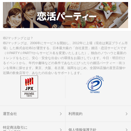
IBJマッチングとは？
IBJマッチングは、2006年にサービスを開始し、2012年に上場（現在は東証プライム市
場）した株式会社IBJが運営する、日本最大級の「自社直営」婚活・恋活サービスです
（※PARTY☆PARTYからサービス名を変更いたしました）。独自のノウハウと最新の
トレンドをもとに、安心・安全な出会いの環境をお届けしています。今日・明日行け
るイベントから、年代や趣味などの条件であなたにぴったりの婚活パーティー・街コ
ンを簡単に探せます。東京、大阪、名古屋、福岡をはじめ、全国56店舗の直営店舗や
近隣の飲食店等で、あなたの出会いをサポートします。
運営会社
利用規約
特定商法取引に
個人情報保護方針