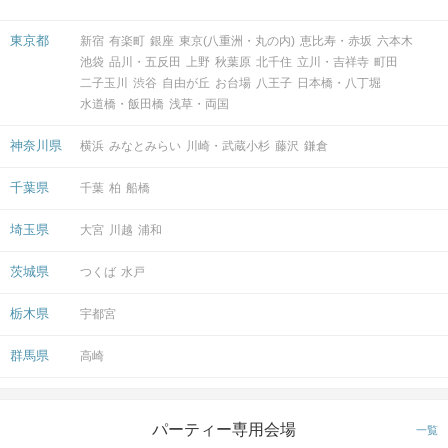
東京都
新宿
有楽町
銀座
東京(八重洲・丸の内)
恵比寿・赤坂
六本木
池袋
品川・五反田
上野
秋葉原
北千住
立川・吉祥寺
町田
二子玉川
渋谷
自由が丘
お台場
八王子
日本橋・八丁堀
水道橋・飯田橋
浅草・両国
神奈川県
横浜
みなとみらい
川崎・武蔵小杉
藤沢
鎌倉
千葉県
千葉
柏
船橋
埼玉県
大宮
川越
浦和
茨城県
つくば
水戸
栃木県
宇都宮
群馬県
高崎
パーティー専用会場
一覧