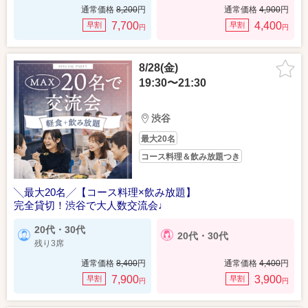
通常価格
8,200
円
通常価格
4,900
円
7,700
4,400
早割
早割
円
円
8/28(金)
19:30〜21:30
渋谷
最大20名
コース料理＆飲み放題つき
╲最大20名╱【コース料理×飲み放題】
完全貸切！渋谷で大人数交流会♩
20代・30代
20代・30代
残り3席
通常価格
8,400
円
通常価格
4,400
円
7,900
3,900
早割
早割
円
円