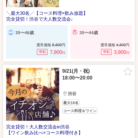
╲最大30名╱【コース料理×飲み放題】
完全貸切！渋谷で大人数交流会♩
35〜46歳
35〜44歳
通常価格
8,400
円
通常価格
4,400
円
7,900
3,900
早割
早割
円
円
9/21(月・祝)
18:00〜20:00
渋谷
最大18名
コース料理＆ワイン
完全貸切！大人数交流会in渋谷
【ワイン飲み比べ×コース料理付き】