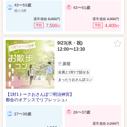
43〜53歳
43〜51歳
残り3席
通常価格
8,000
円
通常価格
4,900
円
7,500
4,400
早割
早割
円
円
9/23(水・祝)
12:00〜13:30
原宿
全員と1対1で話せる
まったりおさんぽコン
【1対1トークおさんぽ♡明治神宮】
都会のオアシスでリフレッシュ♪
26〜37歳
27〜38歳
通常価格
2,200
円