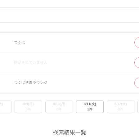
つくば
詳しい行き方を見る
指定されていません
大人の
つくば学園ラウンジ
土)
8/9(日)
8/10(月)
8/11(火)
8/12(水)
件
0件
0件
1件
0件
検索結果一覧