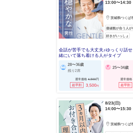
13:00〜14:30
茨城県/つくば
価値観が合う人が
好きがいっしょ
会話が苦手でも大丈夫♪ゆっくり話せ
緒にいて落ち着ける人がタイプ
28〜36歳
25〜34歳
残り2席
通常価格
4,500
円
通常価格
3,500
超早割
超早割
円
8/23(日)
14:00〜15:30
茨城県/つくば