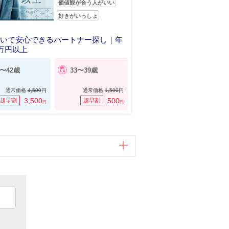
価値観が合う人がいい
好きがいっしょ
にいて安心できるパートナー探し｜年
0万円以上
4〜42歳
33〜39歳
通常価格
4,500
円
通常価格
1,500
円
3,500
500
超早割
超早割
円
円
印刷する