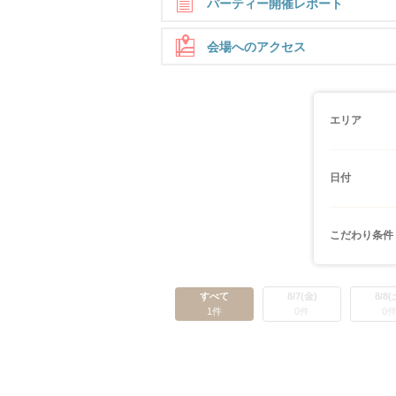
パーティー開催レポート
会場へのアクセス
エリア
GoogleMapで見る
日付
≪住所≫
2026/06/28（日）
茨城県つくば市東新井24-3 コナンビル3F
仕事も人生も大切にしてきた方のための
こだわり条件
婚活パーティ
すべて
8/7(金)
8/8(
1件
0件
0