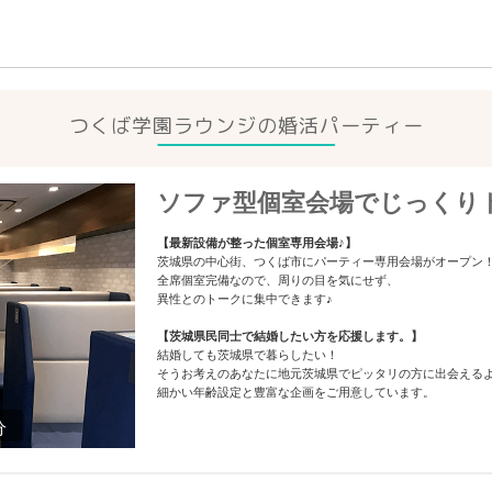
つくば学園ラウンジの
婚活パーティー
ソファ型個室会場でじっくり
【最新設備が整った個室専用会場♪】
茨城県の中心街、つくば市にパーティー専用会場がオープン
全席個室完備なので、周りの目を気にせず、
異性とのトークに集中できます♪
【茨城県民同士で結婚したい方を応援します。】
結婚しても茨城県で暮らしたい！
そうお考えのあなたに地元茨城県でピッタリの方に出会える
細かい年齢設定と豊富な企画をご用意しています。
分