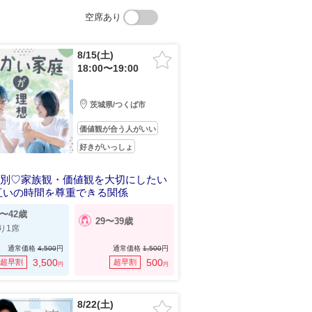
空席あり
8/15(土)
18:00〜19:00
茨城県/つくば市
価値観が合う人がいい
好きがいっしょ
特別♡家族観・価値観を大切にしたい
互いの時間を尊重できる関係
2〜42歳
29〜39歳
り1席
通常価格
4,500
円
通常価格
1,500
円
3,500
500
超早割
超早割
円
円
8/22(土)