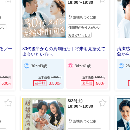
18:00〜19:30
市
茨城県/つくば市
いい
価値観が合う人がいい
好きがいっしょ
る／一
30代後半からの真剣婚活｜将来を見据えて
清潔
出会いたい方へ
象か
36〜43歳
34〜41歳
2
1,500
円
通常価格
4,500
円
通常価格
1,500
円
500
3,500
500
超早割
超早割
円
円
円
8/29(土)
18:00〜19:30
市
茨城県/つくば市