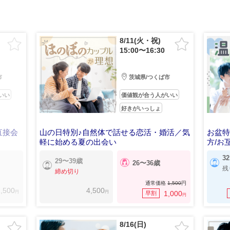
8/11(火・祝)
15:00〜16:30
市
茨城県/つくば市
いい
価値観が合う人がいい
好きがいっしょ
直接会
山の日特別♪自然体で話せる恋活・婚活／気
お盆
軽に始める夏の出会い
方/お
3
29〜39歳
26〜36歳
残
締め切り
通常価格
1,500
円
,500
4,500
円
円
1,000
早割
円
8/16(日)