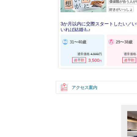
価値観が合う人が
好きがいっしょ
3か月以内に交際スタートしたい／い
いれば結婚も♪
31〜40歳
29〜38歳
通常価格
4,500
円
通常価格
3,500
超早割
超早割
円
アクセス案内
住所