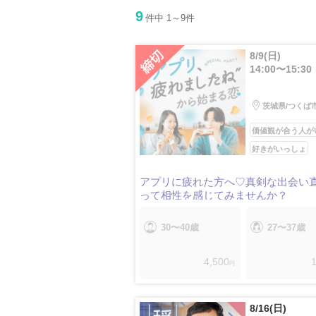
9
件中 1～9件
8/9(日)
14:00〜15:30
茨城県/つくば
価値観が合う人が
好きがいっしょ
アプリに疲れた方へ♡真剣な出会い
って相性を感じてみませんか？
30〜40歳
27〜37歳
4,500
1
円
8/16(日)