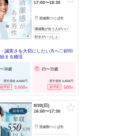
17:00〜18:30
茨城県/つくば市
価値観が合う人がいい
好きがいっしょ
感・誠実さを大切にしたい方へ♡好印
ら始まる婚活
8〜38歳
25〜35歳
通常価格
4,500
円
通常価格
1,500
円
3,500
500
超早割
超早割
円
円
8/30(日)
16:00〜17:30
茨城県/つくば市