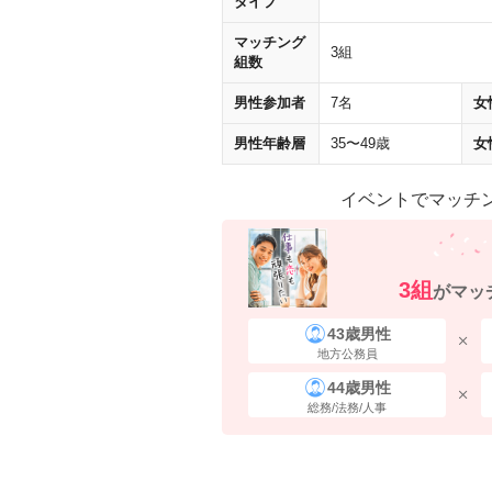
タイプ
マッチング
3組
組数
男性参加者
7名
女
男性年齢層
35〜49歳
女
イベントでマッチ
3組
がマッ
43歳男性
地方公務員
44歳男性
総務/法務/人事