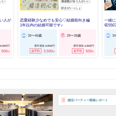
いい
価値観が合う人がいい
好きがいっしょ
い人が
恋愛経験少なめでも安心♡結婚前向き編
一緒
1年以内の結婚可能です♪
収55
30〜40歳
29〜38歳
3
1,500
円
通常価格
4,500
円
通常価格
1,500
円
500
3,500
500
超早割
超早割
円
円
円
婚活パーティー開催レポート
〒305-0033 茨城県つくば市東新井24-3 コナンビル3F