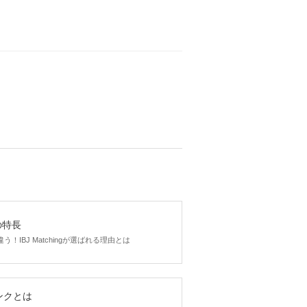
gの特長
！IBJ Matchingが選ばれる理由とは
ンクとは