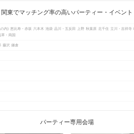
関東でマッチング率の高いパーティー・イベント
の内)
恵比寿・赤坂
六本木
池袋
品川・五反田
上野
秋葉原
北千住
立川・吉祥寺
浅草・両国
杉
藤沢
鎌倉
パーティー専用会場