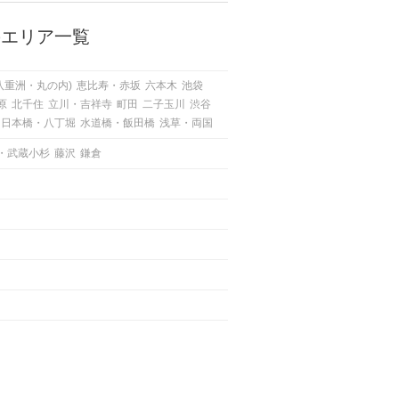
めましょう！ いますぐ楽しい気分
になれる対処法から、恋愛・自分磨
のエリア一覧
き・趣味などジャンル別の楽しいこ
とまで、16の楽しいことアイデア
を集めました♪ いままさに楽しいこ
八重洲・丸の内)
恵比寿・赤坂
六本木
池袋
とを探している方は必見です。
原
北千住
立川・吉祥寺
町田
二子玉川
渋谷
日本橋・八丁堀
水道橋・飯田橋
浅草・両国
・武蔵小杉
藤沢
鎌倉