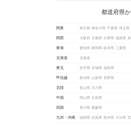
できるかにも左右されます。
から恋人作りを本格的に始め
都道府県か
している方は、女性が異性を
出すサインをしっかりと理解
しい行動に移せるかどうかが
関東
東京都
神奈川県
千葉県
埼玉県
この記事では、女性が話しか
しい時に出すサインとその心
関西
大阪府
京都府
兵庫県
滋賀県
奈
しく解説した後、婚活イベン
際にサインを受け取った場合
東海
愛知県
静岡県
岐阜県
三重県
ような行動に繋げるべきかを
していきます。
北海道
北海道
東北
岩手県
宮城県
福島県
甲信越
新潟県
山梨県
長野県
北陸
富山県
石川県
中国
岡山県
広島県
四国
香川県
愛媛県
九州
沖縄
福岡県
佐賀県
熊本県
大分県
宮