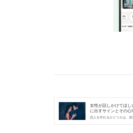
女性が話しかけてほし
に出すサインとその心
は？
恋人を作れるかどうかは、婚
ントにかかわらず職場や飲み
で女性が話しかけて欲しい時
サインに、早く気づいてアプ