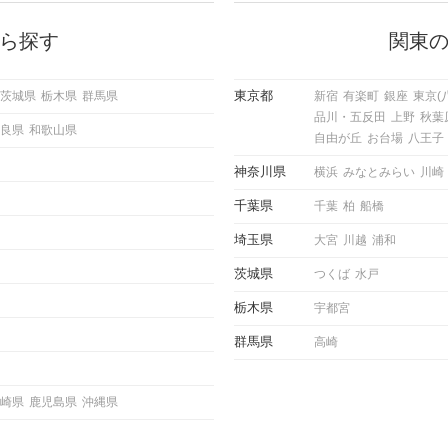
 これ
は「どう誘ったらいいの？」とお困
ようと
りの男性もいらっしゃるのではない
ら探す
関東
求めて
でしょうか。 そこで今回は、男性
し、正
から女性へ送るLINEでのデートの
重要。
誘い方のコツをご紹介します。例文
東京都
茨城県
栃木県
群馬県
新宿
有楽町
銀座
東京(
けて欲
も混じえながら解説するので、ぜひ
品川・五反田
上野
秋葉
理を詳
参考にしてください。
良県
和歌山県
トで実
自由が丘
お台場
八王子
にどの
ご紹介
神奈川県
横浜
みなとみらい
川崎
千葉県
千葉
柏
船橋
埼玉県
大宮
川越
浦和
茨城県
つくば
水戸
栃木県
宇都宮
群馬県
高崎
崎県
鹿児島県
沖縄県