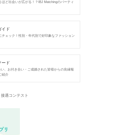
ど出会いが広がる！？IBJ Matchingのパーティ
ガイド
にチェック！性別・年代別で好印象なファッション
ソード
ngで出会い、お付き合い・ご成婚された皆様からの良縁報
ご紹介
・接遇コンテスト