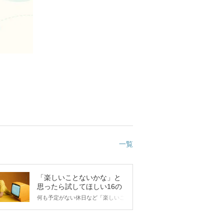
一覧
「楽しいことないかな」と
思ったら試してほしい16の
こと
何も予定がない休日など「楽しいこ
とないかな…」と感じたことがある
人もいるのでは？ 日常が退屈に感
じるなら、いますぐ楽しいことを始