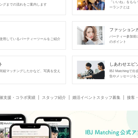
「いいね」をもらうほ
ングまでの流れをご案内します
ーランクとは
ファッション
パーティー参加前
使用しているパーティーツールをご紹介
のポイント
ト
しあわせエピ
何組マッチングしたかなど、写真を交え
IBJ Matchi
告やメッセージを
催支援・コラボ実績
スタッフ紹介
婚活イベントスタッフ募集
接客