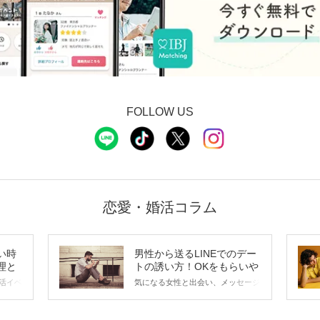
FOLLOW US
恋愛・婚活コラム
い時
男性から送るLINEでのデー
理と
トの誘い方！OKをもらいや
すいメッセージのコツは？
活イベ
気になる女性と出会い、メッセージ
会の場
のやり取りを続けてく中で「この人
に出す
いいな」と感じたら、次はデートに
ローチ
誘いたくなるもの。 しかし、中に