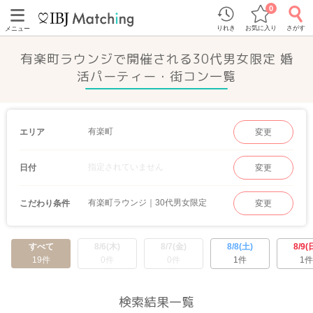
0
りれき
お気に入り
さがす
メニュー
有楽町ラウンジで開催される30代男女限定 婚
活パーティー・街コン一覧
有楽町
エリア
変更
指定されていません
日付
変更
有楽町ラウンジ｜30代男女限定
こだわり条件
変更
すべて
8/6(木)
8/7(金)
8/8(土)
8/9(
19件
0件
0件
1件
1件
検索結果一覧