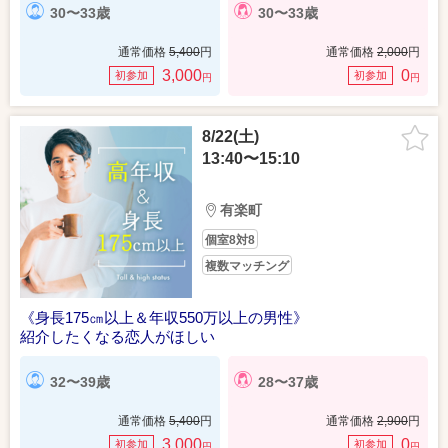
30〜33歳
30〜33歳
通常価格
5,400
円
通常価格
2,000
円
3,000
0
初参加
初参加
円
円
8/22(土)
13:40〜15:10
有楽町
個室8対8
複数マッチング
《身長175㎝以上＆年収550万以上の男性》
紹介したくなる恋人がほしい
32〜39歳
28〜37歳
通常価格
5,400
円
通常価格
2,900
円
3,000
0
初参加
初参加
円
円