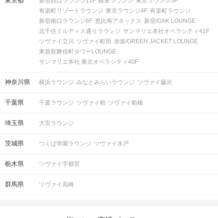
東京都
新宿西口ラウンジ11F
銀座ラウンジ
東京ラウンジ5F
有楽町リゾートラウンジ
東京ラウンジ4F
有楽町ラウンジ
新宿南口ラウンジ6F
恵比寿アネックス
新宿/OAK LOUNGE
北千住ミルディス通りラウンジ
サンマリエ本社オペラシティ41F
ツヴァイ立川
ツヴァイ町田
赤坂/GREEN JACKET LOUNGE
東急歌舞伎町タワーLOUNGE
サンマリエ本社 東京オペラシティ40F
神奈川県
横浜ラウンジ
みなとみらいラウンジ
ツヴァイ藤沢
千葉県
千葉ラウンジ
ツヴァイ柏
ツヴァイ船橋
埼玉県
大宮ラウンジ
茨城県
つくば学園ラウンジ
ツヴァイ水戸
栃木県
ツヴァイ宇都宮
群馬県
ツヴァイ高崎