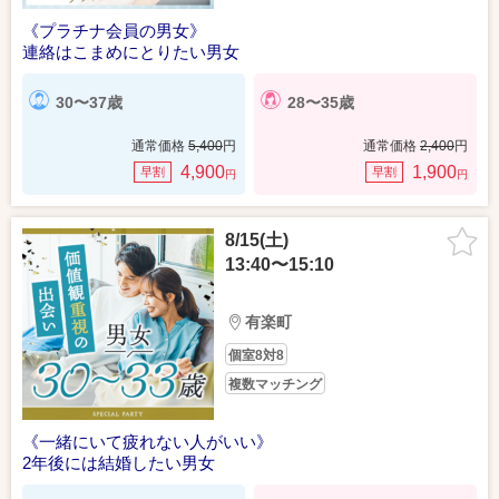
《プラチナ会員の男女》
連絡はこまめにとりたい男女
30〜37歳
28〜35歳
通常価格
5,400
円
通常価格
2,400
円
4,900
1,900
早割
早割
円
円
8/15(土)
13:40〜15:10
有楽町
個室8対8
複数マッチング
《一緒にいて疲れない人がいい》
2年後には結婚したい男女