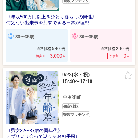
複数マッチング
《年収500万円以上＆ひとり暮らしの男性》
何気ない出来事を共有できる日常が理想
30〜35歳
30〜35歳
通常価格
5,400
円
通常価格
2,400
円
3,000
0
初参加
初参加
円
円
9/23(水・祝)
15:40〜17:10
有楽町
個室8対8
複数マッチング
《男女32〜37歳の同年代》
アプリより会って話せるお相手探し