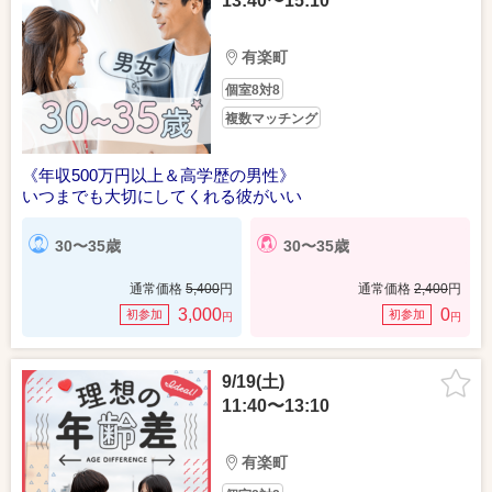
13:40〜15:10
有楽町
個室8対8
複数マッチング
《年収500万円以上＆高学歴の男性》
いつまでも大切にしてくれる彼がいい
30〜35歳
30〜35歳
通常価格
5,400
円
通常価格
2,400
円
3,000
0
初参加
初参加
円
円
9/19(土)
11:40〜13:10
有楽町