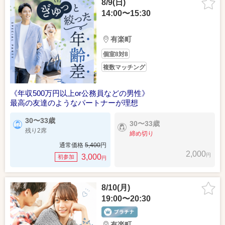
8/9(日)
14:00〜15:30
有楽町
個室8対8
複数マッチング
《年収500万円以上or公務員などの男性》
最高の友達のようなパートナーが理想
30〜33歳
30〜33歳
残り2席
締め切り
通常価格
5,400
円
2,000
円
3,000
初参加
円
8/10(月)
19:00〜20:30
有楽町