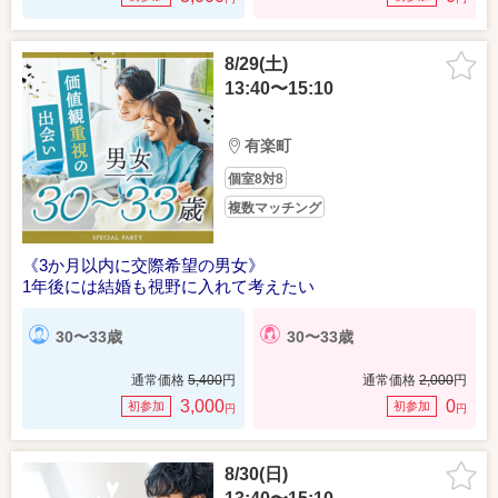
8/29(土)
13:40〜15:10
有楽町
個室8対8
複数マッチング
《3か月以内に交際希望の男女》
1年後には結婚も視野に入れて考えたい
30〜33歳
30〜33歳
通常価格
5,400
円
通常価格
2,000
円
3,000
0
初参加
初参加
円
円
8/30(日)