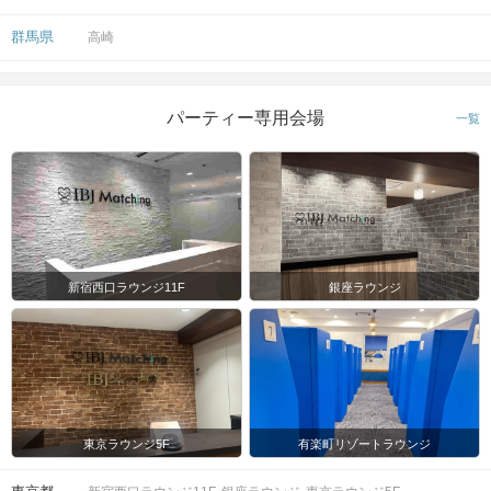
群馬県
高崎
パーティー専用会場
一覧
新宿西口ラウンジ11F
銀座ラウンジ
東京ラウンジ5F
有楽町リゾートラウンジ