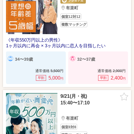
有楽町
個室12対12
複数マッチング
《年収550万円以上の男性》
1ヶ月以内に再会 × 3ヶ月以内に恋人を目指したい
34〜39歳
32〜37歳
通常価格
5,500
円
通常価格
2,900
円
5,000
2,400
早割
早割
円
円
9/21(月・祝)
15:40〜17:10
有楽町
個室8対8