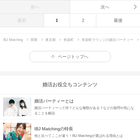
前へ
次へ
最初
1
2
最後
IBJ Matching
関東
東京都
有楽町
有楽町ラウンジの婚活パーティー
ページトップへ
婚活お役立ちコンテンツ
婚活パーティーとは
婚活パーティーって何？どんな種類がある？などの疑問や気にな
ることを解説
IBJ Matchingの特長
他と比べてここが違う！IBJ Matchingが選ばれる理由とは