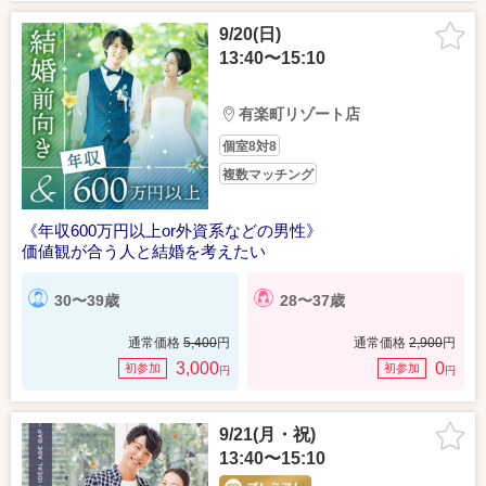
9/20(日)
13:40〜15:10
有楽町リゾート店
個室8対8
複数マッチング
《年収600万円以上or外資系などの男性》
価値観が合う人と結婚を考えたい
30〜39歳
28〜37歳
通常価格
5,400
円
通常価格
2,900
円
3,000
0
初参加
初参加
円
円
9/21(月・祝)
13:40〜15:10