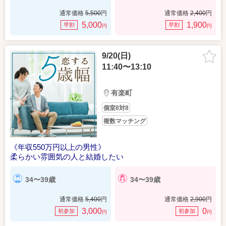
通常価格
5,500
円
通常価格
2,400
円
5,000
1,900
早割
早割
円
円
9/20(日)
11:40〜13:10
有楽町
個室8対8
複数マッチング
《年収550万円以上の男性》
柔らかい雰囲気の人と結婚したい
34〜39歳
34〜39歳
通常価格
5,400
円
通常価格
2,900
円
3,000
0
初参加
初参加
円
円