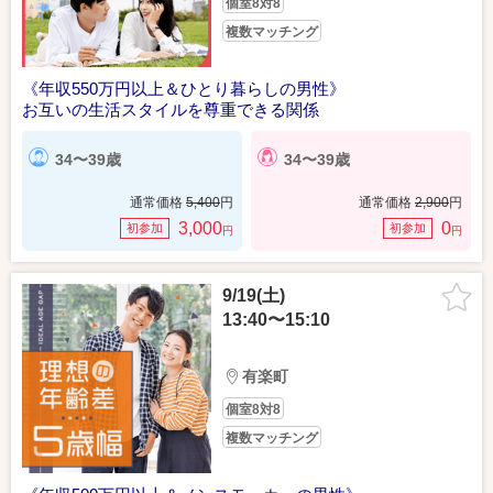
個室8対8
複数マッチング
《年収550万円以上＆ひとり暮らしの男性》
お互いの生活スタイルを尊重できる関係
34〜39歳
34〜39歳
通常価格
5,400
円
通常価格
2,900
円
3,000
0
初参加
初参加
円
円
9/19(土)
13:40〜15:10
有楽町
個室8対8
複数マッチング