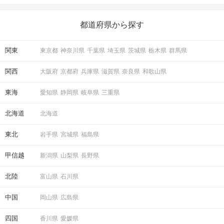
いことを始めましょう！ いますぐ楽しい気分になれる対処法か
ら、恋愛・自分磨き・趣味などジャンル別の楽しいことまで、16
の楽しいことアイデアを集めました♪ いままさに楽しいことを探し
都道府県から探す
ている方は必見です。
関東
東京都
神奈川県
千葉県
埼玉県
茨城県
栃木県
群馬県
関西
大阪府
京都府
兵庫県
滋賀県
奈良県
和歌山県
東海
愛知県
静岡県
岐阜県
三重県
北海道
北海道
東北
岩手県
宮城県
福島県
甲信越
新潟県
山梨県
長野県
北陸
富山県
石川県
中国
岡山県
広島県
四国
香川県
愛媛県