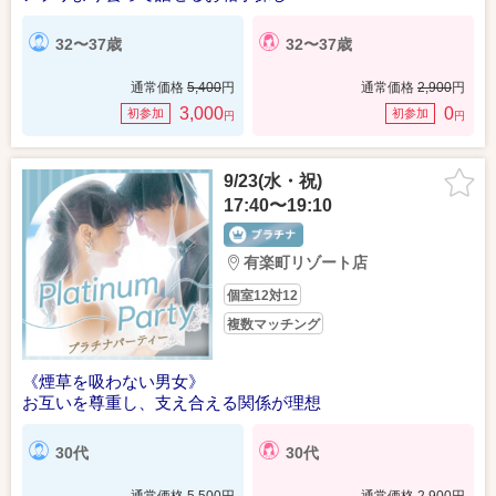
32〜37歳
32〜37歳
通常価格
5,400
円
通常価格
2,900
円
3,000
0
初参加
初参加
円
円
9/23(水・祝)
17:40〜19:10
有楽町リゾート店
個室12対12
複数マッチング
《煙草を吸わない男女》
お互いを尊重し、支え合える関係が理想
30代
30代