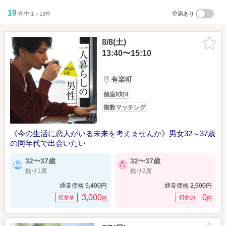
19
件中 1～18件
空席あり
8/8(土)
13:40〜15:10
有楽町
個室8対8
複数マッチング
《今の生活に恋人がいる未来を考えませんか》男女32～37歳
の同年代で出会いたい
32〜37歳
32〜37歳
残り1席
残り2席
通常価格
5,400
円
通常価格
2,900
円
3,000
0
初参加
初参加
円
円