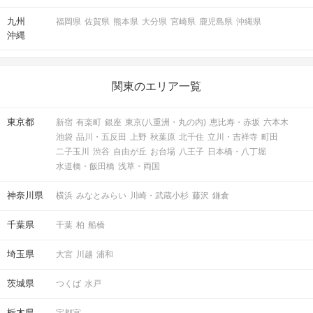
九州
福岡県
佐賀県
熊本県
大分県
宮崎県
鹿児島県
沖縄県
沖縄
関東のエリア一覧
東京都
新宿
有楽町
銀座
東京(八重洲・丸の内)
恵比寿・赤坂
六本木
池袋
品川・五反田
上野
秋葉原
北千住
立川・吉祥寺
町田
二子玉川
渋谷
自由が丘
お台場
八王子
日本橋・八丁堀
水道橋・飯田橋
浅草・両国
神奈川県
横浜
みなとみらい
川崎・武蔵小杉
藤沢
鎌倉
千葉県
千葉
柏
船橋
埼玉県
大宮
川越
浦和
茨城県
つくば
水戸
栃木県