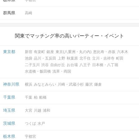
宇都宮
群馬県
高崎
関東でマッチング率の高いパーティー・イベント
東京都
新宿
有楽町
銀座
東京(八重洲・丸の内)
恵比寿・赤坂
六本木
池袋
品川・五反田
上野
秋葉原
北千住
立川・吉祥寺
町田
二子玉川
渋谷
自由が丘
お台場
八王子
日本橋・八丁堀
水道橋・飯田橋
浅草・両国
神奈川県
横浜
みなとみらい
川崎・武蔵小杉
藤沢
鎌倉
千葉県
千葉
柏
船橋
埼玉県
大宮
川越
浦和
茨城県
つくば
水戸
栃木県
宇都宮