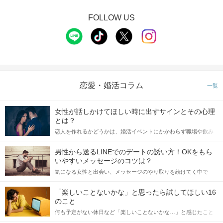
FOLLOW US
恋愛・婚活コラム
一覧
女性が話しかけてほしい時に出すサインとその心理
とは？
恋人を作れるかどうかは、婚活イベントにかかわらず職場や飲み
会の場で女性が話しかけて欲しい時に出すサインに、早く気づい
てアプローチできるかにも左右されます。 これから恋人作りを本
男性から送るLINEでのデートの誘い方！OKをもら
格的に始めようとしている方は、女性が異性を求めて出すサイン
いやすいメッセージのコツは？
をしっかりと理解し、正しい行動に移せるかどうかが重要。 この
気になる女性と出会い、メッセージのやり取りを続けてく中で
記事では、女性が話しかけて欲しい時に出すサインとその心理を
「この人いいな」と感じたら、次はデートに誘いたくなるもの。
詳しく解説した後、婚活イベントで実際にサインを受け取った場
しかし、中には「どう誘ったらいいの？」とお困りの男性もいら
合にどのような行動に繋げるべきかをご紹介していきます。
「楽しいことないかな」と思ったら試してほしい16
っしゃるのではないでしょうか。 そこで今回は、男性から女性へ
のこと
送るLINEでのデートの誘い方のコツをご紹介します。例文も混じ
何も予定がない休日など「楽しいことないかな…」と感じたこと
えながら解説するので、ぜひ参考にしてください。
がある人もいるのでは？ 日常が退屈に感じるなら、いますぐ楽し