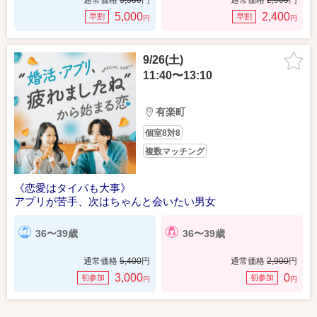
通常価格
5,500
円
通常価格
2,900
円
5,000
2,400
早割
早割
円
円
9/26(土)
11:40〜13:10
有楽町
個室8対8
複数マッチング
《恋愛はタイパも大事》
アプリが苦手、次はちゃんと会いたい男女
36〜39歳
36〜39歳
通常価格
5,400
円
通常価格
2,900
円
3,000
0
初参加
初参加
円
円