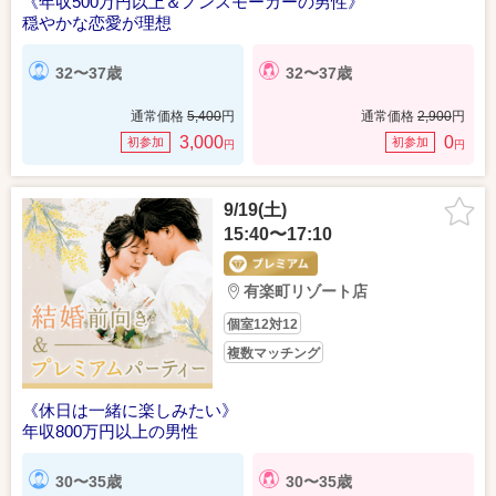
《年収500万円以上＆ノンスモーカーの男性》
穏やかな恋愛が理想
32〜37歳
32〜37歳
通常価格
5,400
円
通常価格
2,900
円
3,000
0
初参加
初参加
円
円
9/19(土)
15:40〜17:10
有楽町リゾート店
個室12対12
複数マッチング
《休日は一緒に楽しみたい》
年収800万円以上の男性
30〜35歳
30〜35歳