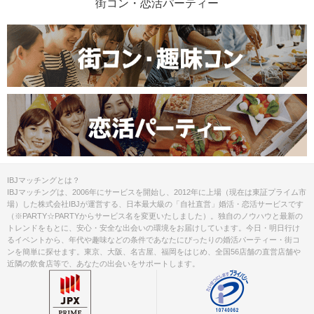
街コン・恋活パーティー
IBJマッチングとは？
IBJマッチングは、2006年にサービスを開始し、2012年に上場（現在は東証プライム市
場）した株式会社IBJが運営する、日本最大級の「自社直営」婚活・恋活サービスです
（※PARTY☆PARTYからサービス名を変更いたしました）。独自のノウハウと最新の
トレンドをもとに、安心・安全な出会いの環境をお届けしています。今日・明日行け
るイベントから、年代や趣味などの条件であなたにぴったりの婚活パーティー・街コ
ンを簡単に探せます。東京、大阪、名古屋、福岡をはじめ、全国56店舗の直営店舗や
近隣の飲食店等で、あなたの出会いをサポートします。