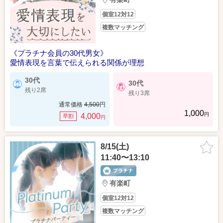
個室12対12
複数マッチング
《プラチナ会員の30代男女》
愛情表現を言葉で伝えられる関係が理想
30代
30代
残り2席
残り3席
通常価格
4,500
円
1,000
円
4,000
早割
円
8/15(土)
11:40〜13:10
有楽町
個室12対12
複数マッチング