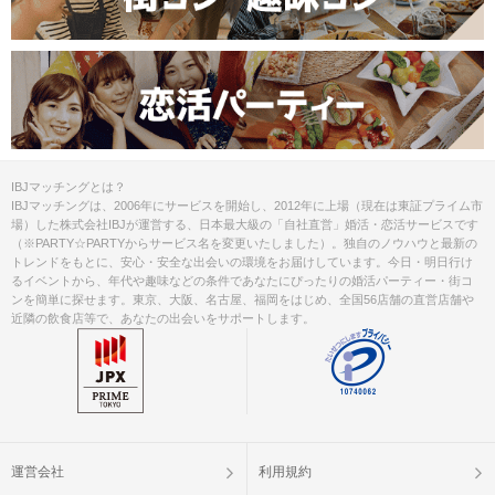
IBJマッチングとは？
IBJマッチングは、2006年にサービスを開始し、2012年に上場（現在は東証プライム市
場）した株式会社IBJが運営する、日本最大級の「自社直営」婚活・恋活サービスです
（※PARTY☆PARTYからサービス名を変更いたしました）。独自のノウハウと最新の
トレンドをもとに、安心・安全な出会いの環境をお届けしています。今日・明日行け
るイベントから、年代や趣味などの条件であなたにぴったりの婚活パーティー・街コ
ンを簡単に探せます。東京、大阪、名古屋、福岡をはじめ、全国56店舗の直営店舗や
近隣の飲食店等で、あなたの出会いをサポートします。
運営会社
利用規約