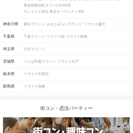
東急歌舞伎町タワーLOUNGE
サンマリエ本社 東京オペラシティ40F
神奈川県
横浜ラウンジ
みなとみらいラウンジ
ツヴァイ藤沢
千葉県
千葉ラウンジ
ツヴァイ柏
ツヴァイ船橋
埼玉県
大宮ラウンジ
茨城県
つくば学園ラウンジ
ツヴァイ水戸
栃木県
ツヴァイ宇都宮
群馬県
ツヴァイ高崎
街コン・恋活パーティー