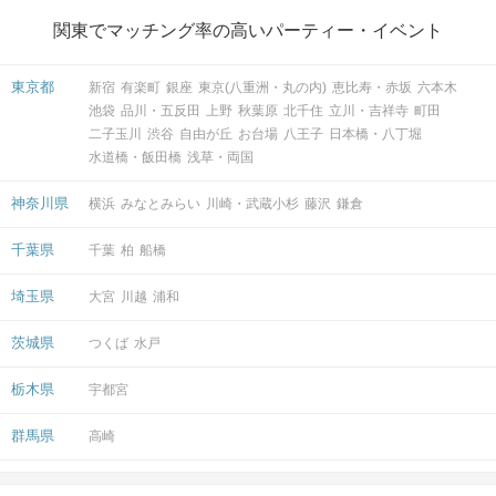
関東でマッチング率の高いパーティー・イベント
東京都
新宿
有楽町
銀座
東京(八重洲・丸の内)
恵比寿・赤坂
六本木
池袋
品川・五反田
上野
秋葉原
北千住
立川・吉祥寺
町田
二子玉川
渋谷
自由が丘
お台場
八王子
日本橋・八丁堀
水道橋・飯田橋
浅草・両国
神奈川県
横浜
みなとみらい
川崎・武蔵小杉
藤沢
鎌倉
千葉県
千葉
柏
船橋
埼玉県
大宮
川越
浦和
茨城県
つくば
水戸
栃木県
宇都宮
群馬県
高崎