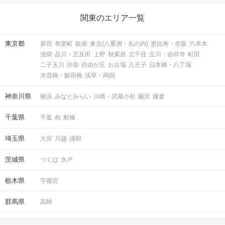
関東のエリア一覧
東京都
新宿
有楽町
銀座
東京(八重洲・丸の内)
恵比寿・赤坂
六本木
池袋
品川・五反田
上野
秋葉原
北千住
立川・吉祥寺
町田
二子玉川
渋谷
自由が丘
お台場
八王子
日本橋・八丁堀
水道橋・飯田橋
浅草・両国
神奈川県
横浜
みなとみらい
川崎・武蔵小杉
藤沢
鎌倉
千葉県
千葉
柏
船橋
埼玉県
大宮
川越
浦和
茨城県
つくば
水戸
栃木県
宇都宮
群馬県
高崎