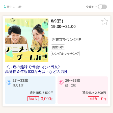
1
件中 1～1件
空席あり
8/9(日)
19:30〜21:00
東京ラウンジ4F
個室8対8
シングルマッチング
《共通の趣味で出会いたい男女》
高身長＆年収600万円以上などの男性
27〜33歳
26〜33歳
残り1席
残り2席
通常価格
6,500
円
通常価格
2,500
円
3,000
0
初参加
初参加
円
円