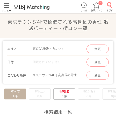
0
りれき
お気に入り
さがす
メニュー
東京ラウンジ4Fで開催される高身長の男性 婚
活パーティー・街コン一覧
東京(八重洲・丸の内)
エリア
変更
指定されていません
日付
変更
東京ラウンジ4F｜高身長の男性
こだわり条件
変更
すべて
8/8(土)
8/9(日)
8/10(月)
8/11(
1件
0件
1件
0件
0件
検索結果一覧