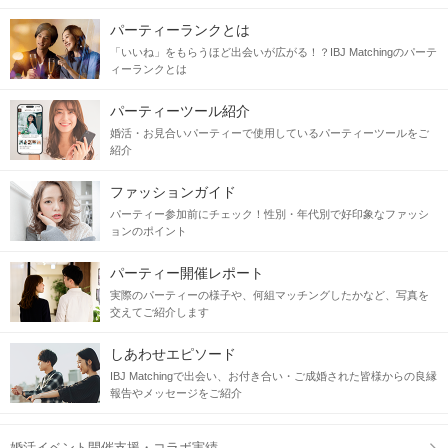
パーティーランクとは
「いいね」をもらうほど出会いが広がる！？IBJ Matchingのパーテ
ィーランクとは
パーティーツール紹介
婚活・お見合いパーティーで使用しているパーティーツールをご
紹介
ファッションガイド
パーティー参加前にチェック！性別・年代別で好印象なファッシ
ョンのポイント
パーティー開催レポート
実際のパーティーの様子や、何組マッチングしたかなど、写真を
交えてご紹介します
しあわせエピソード
IBJ Matchingで出会い、お付き合い・ご成婚された皆様からの良縁
報告やメッセージをご紹介
婚活イベント開催支援・コラボ実績