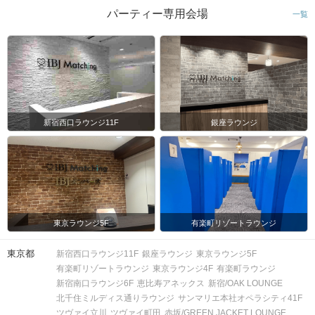
パーティー専用会場
一覧
新宿西口ラウンジ11F
銀座ラウンジ
東京ラウンジ5F
有楽町リゾートラウンジ
東京都
新宿西口ラウンジ11F
銀座ラウンジ
東京ラウンジ5F
有楽町リゾートラウンジ
東京ラウンジ4F
有楽町ラウンジ
新宿南口ラウンジ6F
恵比寿アネックス
新宿/OAK LOUNGE
北千住ミルディス通りラウンジ
サンマリエ本社オペラシティ41F
ツヴァイ立川
ツヴァイ町田
赤坂/GREEN JACKET LOUNGE