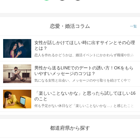
恋愛・婚活コラム
一覧
女性が話しかけてほしい時に出すサインとその心理
とは？
恋人を作れるかどうかは、婚活イベントにかかわらず職場や飲み
会の場で女性が話しかけて欲しい時に出すサインに、早く気づい
てアプローチできるかにも左右されます。 これから恋人作りを本
男性から送るLINEでのデートの誘い方！OKをもら
格的に始めようとしている方は、女性が異性を求めて出すサイン
いやすいメッセージのコツは？
をしっかりと理解し、正しい行動に移せるかどうかが重要。 この
気になる女性と出会い、メッセージのやり取りを続けてく中で
記事では、女性が話しかけて欲しい時に出すサインとその心理を
「この人いいな」と感じたら、次はデートに誘いたくなるもの。
詳しく解説した後、婚活イベントで実際にサインを受け取った場
しかし、中には「どう誘ったらいいの？」とお困りの男性もいら
合にどのような行動に繋げるべきかをご紹介していきます。
「楽しいことないかな」と思ったら試してほしい16
っしゃるのではないでしょうか。 そこで今回は、男性から女性へ
のこと
送るLINEでのデートの誘い方のコツをご紹介します。例文も混じ
何も予定がない休日など「楽しいことないかな…」と感じたこと
えながら解説するので、ぜひ参考にしてください。
がある人もいるのでは？ 日常が退屈に感じるなら、いますぐ楽し
いことを始めましょう！ いますぐ楽しい気分になれる対処法か
ら、恋愛・自分磨き・趣味などジャンル別の楽しいことまで、16
の楽しいことアイデアを集めました♪ いままさに楽しいことを探し
都道府県から探す
ている方は必見です。