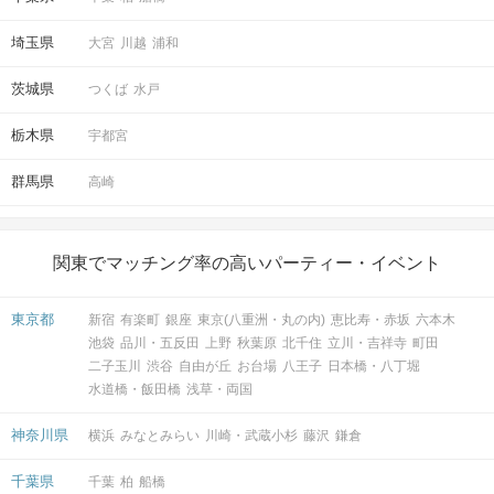
埼玉県
大宮
川越
浦和
茨城県
つくば
水戸
栃木県
宇都宮
群馬県
高崎
関東でマッチング率の高いパーティー・イベント
東京都
新宿
有楽町
銀座
東京(八重洲・丸の内)
恵比寿・赤坂
六本木
池袋
品川・五反田
上野
秋葉原
北千住
立川・吉祥寺
町田
二子玉川
渋谷
自由が丘
お台場
八王子
日本橋・八丁堀
水道橋・飯田橋
浅草・両国
神奈川県
横浜
みなとみらい
川崎・武蔵小杉
藤沢
鎌倉
千葉県
千葉
柏
船橋