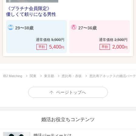
《プラチナ会員限定》
優しくて頼りになる男性
29〜38歳
27〜36歳
通常価格
5,900
円
通常価格
2,500
円
5,400
2,000
早割
早割
円
円
IBJ Matching
関東
東京都
恵比寿・赤坂
恵比寿アネックスの婚活パーテ
ページトップへ
婚活お役立ちコンテンツ
婚活パーティーとは