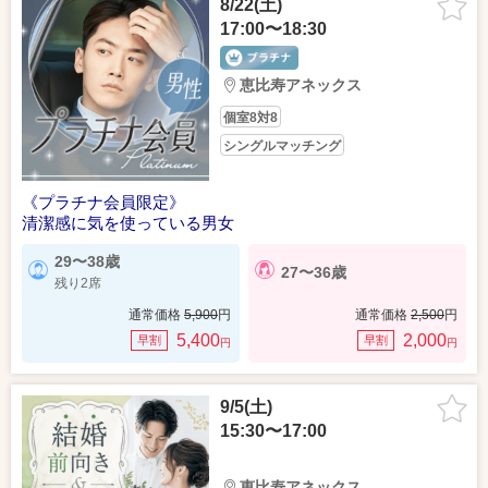
8/22(土)
17:00〜18:30
恵比寿アネックス
個室8対8
シングルマッチング
《プラチナ会員限定》
清潔感に気を使っている男女
29〜38歳
27〜36歳
残り2席
通常価格
5,900
円
通常価格
2,500
円
5,400
2,000
早割
早割
円
円
9/5(土)
15:30〜17:00
恵比寿アネックス