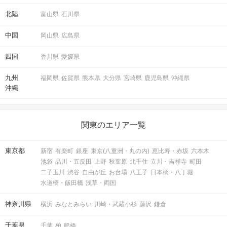
北陸
富山県
石川県
中国
岡山県
広島県
四国
香川県
愛媛県
九州
福岡県
佐賀県
熊本県
大分県
宮崎県
鹿児島県
沖縄県
沖縄
関東のエリア一覧
東京都
新宿
有楽町
銀座
東京(八重洲・丸の内)
恵比寿・赤坂
六本木
池袋
品川・五反田
上野
秋葉原
北千住
立川・吉祥寺
町田
二子玉川
渋谷
自由が丘
お台場
八王子
日本橋・八丁堀
水道橋・飯田橋
浅草・両国
神奈川県
横浜
みなとみらい
川崎・武蔵小杉
藤沢
鎌倉
千葉県
千葉
柏
船橋