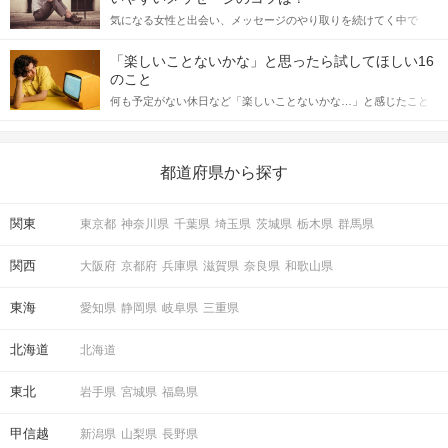
をしっかりと理解し、正しい行動に移せるかどうかが重要。 この
気になる女性と出会い、メッセージのやり取りを続けてく中で
記事では、女性が話しかけて欲しい時に出すサインとその心理を
「この人いいな」と感じたら、次はデートに誘いたくなるもの。
詳しく解説した後、婚活イベントで実際にサインを受け取った場
しかし、中には「どう誘ったらいいの？」とお困りの男性もいら
合にどのような行動に繋げるべきかをご紹介していきます。
「楽しいことないかな」と思ったら試してほしい16
っしゃるのではないでしょうか。 そこで今回は、男性から女性へ
のこと
送るLINEでのデートの誘い方のコツをご紹介します。例文も混じ
何も予定がない休日など「楽しいことないかな…」と感じたこと
えながら解説するので、ぜひ参考にしてください。
がある人もいるのでは？ 日常が退屈に感じるなら、いますぐ楽し
いことを始めましょう！ いますぐ楽しい気分になれる対処法か
ら、恋愛・自分磨き・趣味などジャンル別の楽しいことまで、16
の楽しいことアイデアを集めました♪ いままさに楽しいことを探し
都道府県から探す
ている方は必見です。
関東
東京都
神奈川県
千葉県
埼玉県
茨城県
栃木県
群馬県
関西
大阪府
京都府
兵庫県
滋賀県
奈良県
和歌山県
東海
愛知県
静岡県
岐阜県
三重県
北海道
北海道
東北
岩手県
宮城県
福島県
甲信越
新潟県
山梨県
長野県