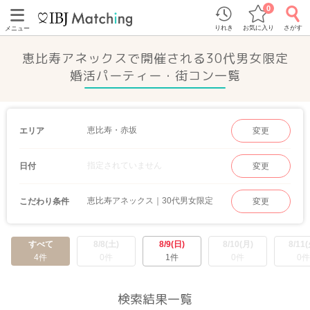
0
りれき
お気に入り
さがす
メニュー
恵比寿アネックスで開催される30代男女限定
婚活パーティー・街コン一覧
恵比寿・赤坂
エリア
変更
指定されていません
日付
変更
恵比寿アネックス｜30代男女限定
こだわり条件
変更
すべて
8/8(土)
8/9(日)
8/10(月)
8/11(
4件
0件
1件
0件
0件
検索結果一覧