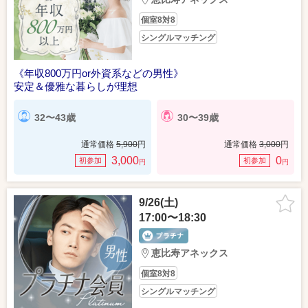
個室8対8
シングルマッチング
《年収800万円or外資系などの男性》
安定＆優雅な暮らしが理想
32〜43歳
30〜39歳
通常価格
5,900
円
通常価格
3,000
円
3,000
0
初参加
初参加
円
円
9/26(土)
17:00〜18:30
恵比寿アネックス
個室8対8
シングルマッチング