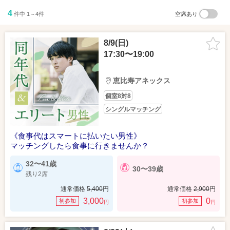
4
件中 1～4件
空席あり
8/9(日)
17:30〜19:00
恵比寿アネックス
個室8対8
シングルマッチング
《食事代はスマートに払いたい男性》
マッチングしたら食事に行きませんか？
32〜41歳
30〜39歳
残り2席
通常価格
5,400
円
通常価格
2,900
円
3,000
0
初参加
初参加
円
円