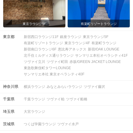
東京ラウンジ5F
有楽町リゾートラウンジ
東京都
新宿西口ラウンジ11F
銀座ラウンジ
東京ラウンジ5F
有楽町リゾートラウンジ
東京ラウンジ4F
有楽町ラウンジ
新宿南口ラウンジ6F
恵比寿アネックス
新宿/OAK LOUNGE
北千住ミルディス通りラウンジ
サンマリエ本社オペラシティ41F
ツヴァイ立川
ツヴァイ町田
赤坂/GREEN JACKET LOUNGE
東急歌舞伎町タワーLOUNGE
サンマリエ本社 東京オペラシティ40F
神奈川県
横浜ラウンジ
みなとみらいラウンジ
ツヴァイ藤沢
千葉県
千葉ラウンジ
ツヴァイ柏
ツヴァイ船橋
埼玉県
大宮ラウンジ
茨城県
つくば学園ラウンジ
ツヴァイ水戸