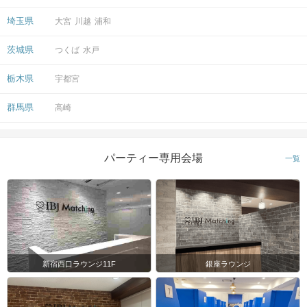
埼玉県
大宮
川越
浦和
茨城県
つくば
水戸
栃木県
宇都宮
群馬県
高崎
パーティー専用会場
一覧
新宿西口ラウンジ11F
銀座ラウンジ