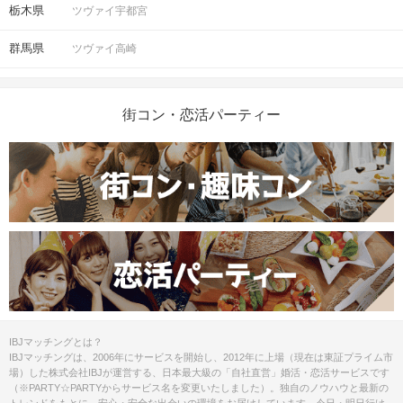
栃木県
ツヴァイ宇都宮
群馬県
ツヴァイ高崎
街コン・恋活パーティー
IBJマッチングとは？
IBJマッチングは、2006年にサービスを開始し、2012年に上場（現在は東証プライム市
場）した株式会社IBJが運営する、日本最大級の「自社直営」婚活・恋活サービスです
（※PARTY☆PARTYからサービス名を変更いたしました）。独自のノウハウと最新の
トレンドをもとに、安心・安全な出会いの環境をお届けしています。今日・明日行け