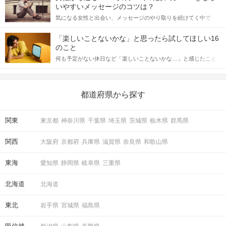
格的に始めようとしている方は、女性が異性を求めて出すサイン
いやすいメッセージのコツは？
をしっかりと理解し、正しい行動に移せるかどうかが重要。 この
気になる女性と出会い、メッセージのやり取りを続けてく中で
記事では、女性が話しかけて欲しい時に出すサインとその心理を
「この人いいな」と感じたら、次はデートに誘いたくなるもの。
詳しく解説した後、婚活イベントで実際にサインを受け取った場
しかし、中には「どう誘ったらいいの？」とお困りの男性もいら
合にどのような行動に繋げるべきかをご紹介していきます。
「楽しいことないかな」と思ったら試してほしい16
っしゃるのではないでしょうか。 そこで今回は、男性から女性へ
のこと
送るLINEでのデートの誘い方のコツをご紹介します。例文も混じ
何も予定がない休日など「楽しいことないかな…」と感じたこと
えながら解説するので、ぜひ参考にしてください。
がある人もいるのでは？ 日常が退屈に感じるなら、いますぐ楽し
いことを始めましょう！ いますぐ楽しい気分になれる対処法か
ら、恋愛・自分磨き・趣味などジャンル別の楽しいことまで、16
の楽しいことアイデアを集めました♪ いままさに楽しいことを探し
都道府県から探す
ている方は必見です。
関東
東京都
神奈川県
千葉県
埼玉県
茨城県
栃木県
群馬県
関西
大阪府
京都府
兵庫県
滋賀県
奈良県
和歌山県
東海
愛知県
静岡県
岐阜県
三重県
北海道
北海道
東北
岩手県
宮城県
福島県