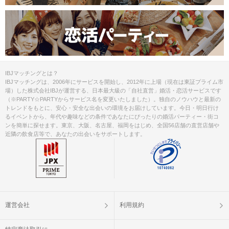
IBJマッチングとは？
IBJマッチングは、2006年にサービスを開始し、2012年に上場（現在は東証プライム市
場）した株式会社IBJが運営する、日本最大級の「自社直営」婚活・恋活サービスです
（※PARTY☆PARTYからサービス名を変更いたしました）。独自のノウハウと最新の
トレンドをもとに、安心・安全な出会いの環境をお届けしています。今日・明日行け
るイベントから、年代や趣味などの条件であなたにぴったりの婚活パーティー・街コ
ンを簡単に探せます。東京、大阪、名古屋、福岡をはじめ、全国56店舗の直営店舗や
近隣の飲食店等で、あなたの出会いをサポートします。
運営会社
利用規約