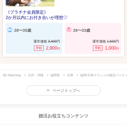
《プラチナ会員限定》
2か月以内にお付き合いが理想♡
28〜35歳
28〜33歳
通常価格
3,400
円
通常価格
1,500
円
2,900
1,000
早割
早割
円
円
IBJ Matching
九州・沖縄
福岡県
天神
福岡/天神ラウンジの婚活パーテ
ページトップへ
婚活お役立ちコンテンツ