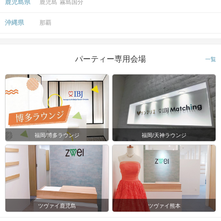
鹿児島県
鹿児島
霧島国分
沖縄県
那覇
パーティー専用会場
一覧
福岡/博多ラウンジ
福岡/天神ラウンジ
ツヴァイ鹿児島
ツヴァイ熊本