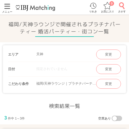
0
りれき
お気に入り
さがす
メニュー
福岡/天神ラウンジで開催されるプラチナパー
ティー 婚活パーティー・街コン一覧
天神
エリア
変更
指定されていません
日付
変更
福岡/天神ラウンジ｜プラチナパーティー
こだわり条件
変更
検索結果一覧
3
件中 1～3件
空席あり