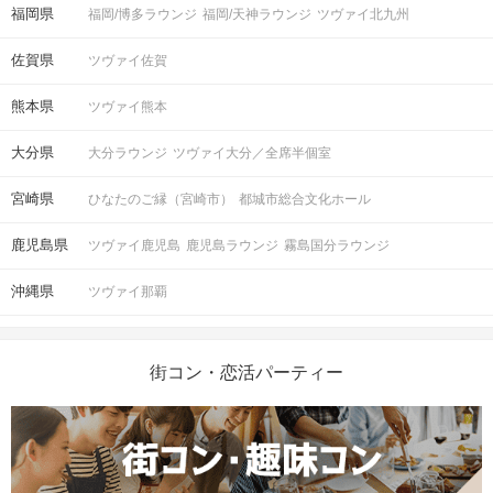
福岡県
福岡/博多ラウンジ
福岡/天神ラウンジ
ツヴァイ北九州
佐賀県
ツヴァイ佐賀
熊本県
ツヴァイ熊本
大分県
大分ラウンジ
ツヴァイ大分／全席半個室
宮崎県
ひなたのご縁（宮崎市）
都城市総合文化ホール
鹿児島県
ツヴァイ鹿児島
鹿児島ラウンジ
霧島国分ラウンジ
沖縄県
ツヴァイ那覇
街コン・恋活パーティー