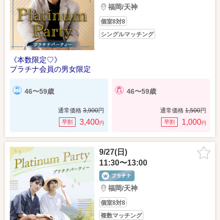
福岡/天神
個室8対8
シングルマッチング
《本数限定♡》
プラチナ会員の男女限定
46〜59歳
46〜59歳
通常価格
3,900
円
通常価格
1,500
円
3,400
1,000
早割
早割
円
円
9/27(日)
11:30〜13:00
福岡/天神
個室8対8
複数マッチング