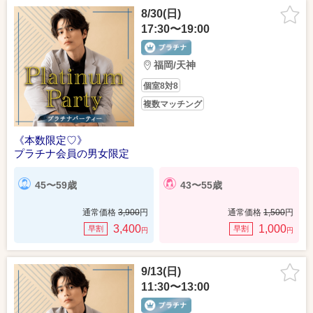
8/30(日)
17:30〜19:00
福岡/天神
個室8対8
複数マッチング
《本数限定♡》
プラチナ会員の男女限定
45〜59歳
43〜55歳
通常価格
3,900
円
通常価格
1,500
円
3,400
1,000
早割
早割
円
円
9/13(日)
11:30〜13:00