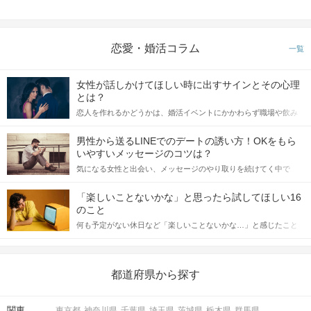
恋愛・婚活コラム
一覧
女性が話しかけてほしい時に出すサインとその心理
とは？
恋人を作れるかどうかは、婚活イベントにかかわらず職場や飲み
会の場で女性が話しかけて欲しい時に出すサインに、早く気づい
てアプローチできるかにも左右されます。 これから恋人作りを本
男性から送るLINEでのデートの誘い方！OKをもら
格的に始めようとしている方は、女性が異性を求めて出すサイン
いやすいメッセージのコツは？
をしっかりと理解し、正しい行動に移せるかどうかが重要。 この
気になる女性と出会い、メッセージのやり取りを続けてく中で
記事では、女性が話しかけて欲しい時に出すサインとその心理を
「この人いいな」と感じたら、次はデートに誘いたくなるもの。
詳しく解説した後、婚活イベントで実際にサインを受け取った場
しかし、中には「どう誘ったらいいの？」とお困りの男性もいら
合にどのような行動に繋げるべきかをご紹介していきます。
「楽しいことないかな」と思ったら試してほしい16
っしゃるのではないでしょうか。 そこで今回は、男性から女性へ
のこと
送るLINEでのデートの誘い方のコツをご紹介します。例文も混じ
何も予定がない休日など「楽しいことないかな…」と感じたこと
えながら解説するので、ぜひ参考にしてください。
がある人もいるのでは？ 日常が退屈に感じるなら、いますぐ楽し
いことを始めましょう！ いますぐ楽しい気分になれる対処法か
ら、恋愛・自分磨き・趣味などジャンル別の楽しいことまで、16
の楽しいことアイデアを集めました♪ いままさに楽しいことを探し
都道府県から探す
ている方は必見です。
関東
東京都
神奈川県
千葉県
埼玉県
茨城県
栃木県
群馬県