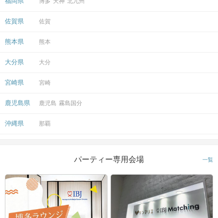
福岡県
博多
天神
北九州
佐賀県
佐賀
熊本県
熊本
大分県
大分
宮崎県
宮崎
鹿児島県
鹿児島
霧島国分
沖縄県
那覇
パーティー専用会場
一覧