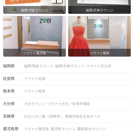
福岡/博多ラウンジ
福岡/天神ラウンジ
ツヴァイ鹿児島
ツヴァイ熊本
福岡県
福岡/博多ラウンジ
福岡/天神ラウンジ
ツヴァイ北九州
佐賀県
ツヴァイ佐賀
熊本県
ツヴァイ熊本
大分県
大分ラウンジ
ツヴァイ大分／全席半個室
宮崎県
ひなたのご縁（宮崎市）
都城市総合文化ホール
鹿児島県
ツヴァイ鹿児島
鹿児島ラウンジ
霧島国分ラウンジ