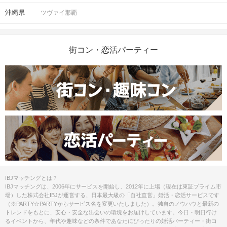
沖縄県
ツヴァイ那覇
街コン・恋活パーティー
IBJマッチングとは？
IBJマッチングは、2006年にサービスを開始し、2012年に上場（現在は東証プライム市
場）した株式会社IBJが運営する、日本最大級の「自社直営」婚活・恋活サービスです
（※PARTY☆PARTYからサービス名を変更いたしました）。独自のノウハウと最新の
トレンドをもとに、安心・安全な出会いの環境をお届けしています。今日・明日行け
るイベントから、年代や趣味などの条件であなたにぴったりの婚活パーティー・街コ