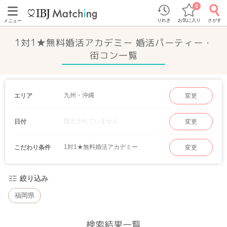
0
りれき
お気に入り
さがす
メニュー
1対1★無料婚活アカデミー 婚活パーティー・
街コン一覧
九州・沖縄
エリア
変更
指定されていません
日付
変更
1対1★無料婚活アカデミー
こだわり条件
変更
絞り込み
福岡県
検索結果一覧