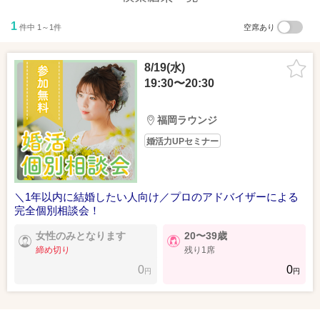
1
件中 1～1件
空席あり
8/19(水)
19:30〜20:30
福岡ラウンジ
婚活力UPセミナー
＼1年以内に結婚したい人向け／プロのアドバイザーによる
完全個別相談会！
女性のみとなります
20〜39歳
締め切り
残り1席
0
0
円
円