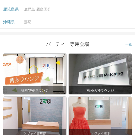
鹿児島県
鹿児島
霧島国分
沖縄県
那覇
パーティー専用会場
一覧
福岡/博多ラウンジ
福岡/天神ラウンジ
ツヴァイ鹿児島
ツヴァイ熊本