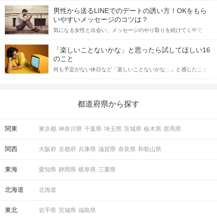
てアプローチできるかにも左右されます。 これから恋人作りを本
男性から送るLINEでのデートの誘い方！OKをもら
格的に始めようとしている方は、女性が異性を求めて出すサイン
いやすいメッセージのコツは？
をしっかりと理解し、正しい行動に移せるかどうかが重要。 この
気になる女性と出会い、メッセージのやり取りを続けてく中で
記事では、女性が話しかけて欲しい時に出すサインとその心理を
「この人いいな」と感じたら、次はデートに誘いたくなるもの。
詳しく解説した後、婚活イベントで実際にサインを受け取った場
しかし、中には「どう誘ったらいいの？」とお困りの男性もいら
合にどのような行動に繋げるべきかをご紹介していきます。
「楽しいことないかな」と思ったら試してほしい16
っしゃるのではないでしょうか。 そこで今回は、男性から女性へ
のこと
送るLINEでのデートの誘い方のコツをご紹介します。例文も混じ
何も予定がない休日など「楽しいことないかな…」と感じたこと
えながら解説するので、ぜひ参考にしてください。
がある人もいるのでは？ 日常が退屈に感じるなら、いますぐ楽し
いことを始めましょう！ いますぐ楽しい気分になれる対処法か
ら、恋愛・自分磨き・趣味などジャンル別の楽しいことまで、16
の楽しいことアイデアを集めました♪ いままさに楽しいことを探し
都道府県から探す
ている方は必見です。
関東
東京都
神奈川県
千葉県
埼玉県
茨城県
栃木県
群馬県
関西
大阪府
京都府
兵庫県
滋賀県
奈良県
和歌山県
東海
愛知県
静岡県
岐阜県
三重県
北海道
北海道
東北
岩手県
宮城県
福島県