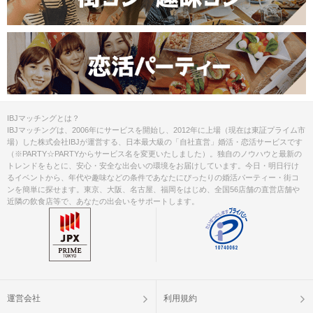
IBJマッチングとは？
IBJマッチングは、2006年にサービスを開始し、2012年に上場（現在は東証プライム市
場）した株式会社IBJが運営する、日本最大級の「自社直営」婚活・恋活サービスです
（※PARTY☆PARTYからサービス名を変更いたしました）。独自のノウハウと最新の
トレンドをもとに、安心・安全な出会いの環境をお届けしています。今日・明日行け
るイベントから、年代や趣味などの条件であなたにぴったりの婚活パーティー・街コ
ンを簡単に探せます。東京、大阪、名古屋、福岡をはじめ、全国56店舗の直営店舗や
近隣の飲食店等で、あなたの出会いをサポートします。
運営会社
利用規約