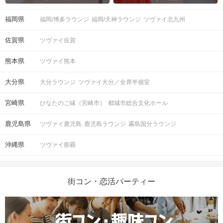
福岡県
福岡/博多ラウンジ
福岡/天神ラウンジ
ツヴァイ北九州
佐賀県
ツヴァイ佐賀
熊本県
ツヴァイ熊本
大分県
大分ラウンジ
ツヴァイ大分／全席半個室
宮崎県
ひなたのご縁（宮崎市）
都城市総合文化ホール
鹿児島県
ツヴァイ鹿児島
鹿児島ラウンジ
霧島国分ラウンジ
沖縄県
ツヴァイ那覇
街コン・恋活パーティー