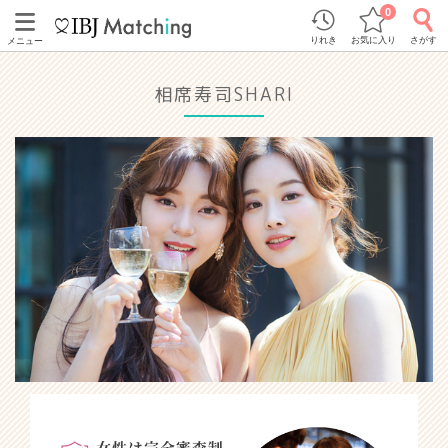
0
りれき
お気に入り
さがす
メニュー
相席寿司SHARI