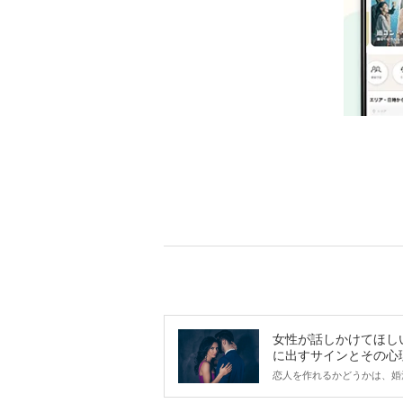
女性が話しかけてほし
に出すサインとその心
は？
恋人を作れるかどうかは、婚
ントにかかわらず職場や飲み