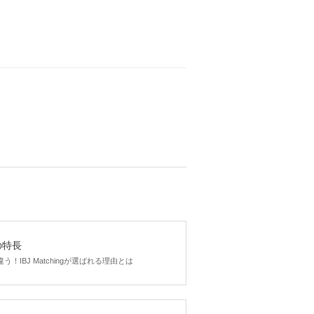
gの特長
！IBJ Matchingが選ばれる理由とは