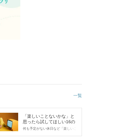
一覧
「楽しいことないかな」と
思ったら試してほしい16の
こと
何も予定がない休日など「楽しいこ
とないかな…」と感じたことがある