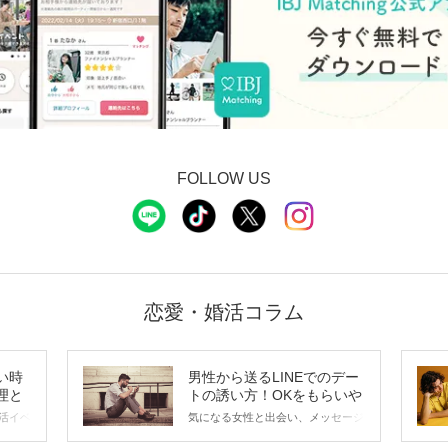
FOLLOW US
恋愛・婚活コラム
い時
男性から送るLINEでのデー
理と
トの誘い方！OKをもらいや
すいメッセージのコツは？
活イベ
気になる女性と出会い、メッセージ
会の場
のやり取りを続けてく中で「この人