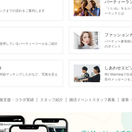
パーティーラ
「いいね」をもらうほ
ングまでの流れをご案内します
ーランクとは
ファッション
パーティー参加前
使用しているパーティーツールをご紹介
のポイント
ト
しあわせエピ
何組マッチングしたかなど、写真を交え
IBJ Matchi
告やメッセージを
催支援・コラボ実績
スタッフ紹介
婚活イベントスタッフ募集
接客