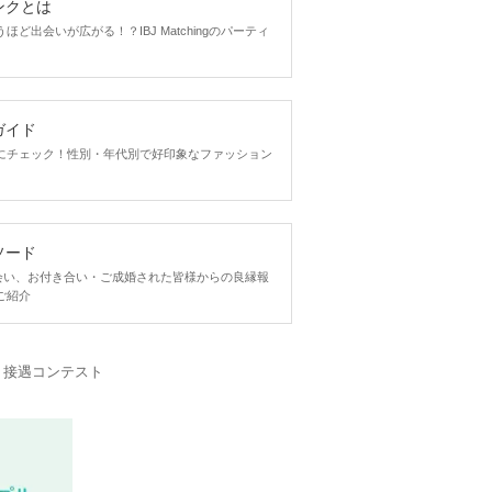
ンクとは
ど出会いが広がる！？IBJ Matchingのパーティ
ガイド
にチェック！性別・年代別で好印象なファッション
ソード
ngで出会い、お付き合い・ご成婚された皆様からの良縁報
ご紹介
・接遇コンテスト